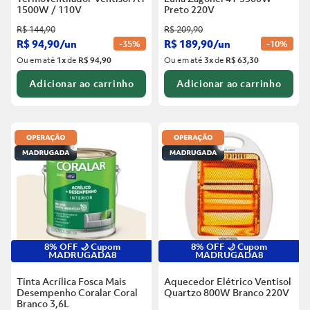
1500W / 110V
Preto
220V
R$
144
,
90
R$
209
,
90
R$
94
,
90
/
un
R$
189
,
90
/
un
-
35%
-
10%
Ou em até
1
x
de
R$ 94,90
Ou em até
3
x
de
R$ 63,30
Adicionar ao carrinho
Adicionar ao carrinho
8% OFF 🌙 Cupom
8% OFF 🌙 Cupom
MADRUGADA8
MADRUGADA8
Tinta Acrílica Fosca Mais
Aquecedor Elétrico Ventisol
Desempenho Coralar Coral
Quartzo 800W Branco
220V
Branco
3,6L