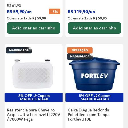
R$
61
,
90
R$
59
,
90
/
un
R$
119
,
90
/
un
-
3%
Ou em até
1
x
de
R$ 59,90
Ou em até
2
x
de
R$ 59,95
Adicionar ao carrinho
Adicionar ao carrinho
8% OFF 🌙 Cupom
8% OFF 🌙 Cupom
MADRUGADA8
MADRUGADA8
Resistência para Chuveiro
Caixa D'Água Redonda
Acqua Ultra Lorenzetti 220V
Polietileno com Tampa
/ 7800W
Peça
Fortlev
310L