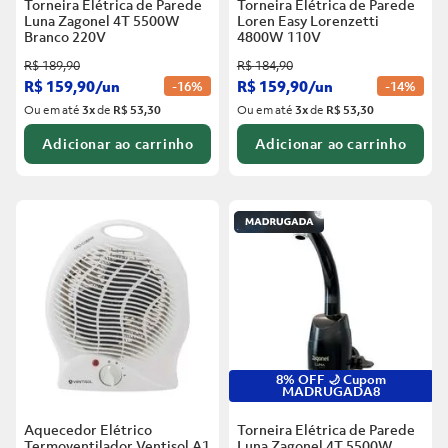
Torneira Elétrica de Parede
Torneira Elétrica de Parede
Luna Zagonel 4T 5500W
Loren Easy Lorenzetti
Branco
220V
4800W 110V
R$
189
,
90
R$
184
,
90
R$
159
,
90
/
un
R$
159
,
90
/
un
-
16%
-
14%
Ou em até
3
x
de
R$ 53,30
Ou em até
3
x
de
R$ 53,30
Adicionar ao carrinho
Adicionar ao carrinho
8% OFF 🌙 Cupom
MADRUGADA8
Aquecedor Elétrico
Torneira Elétrica de Parede
Termoventilador Ventisol A1
Luna Zagonel 4T 5500W