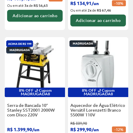
R$
134
,
91
/
un
-
10%
Ou em até
3
x
de
R$ 56,63
Ou em até
2
x
de
R$ 67,46
Adicionar ao carrinho
Adicionar ao carrinho
8% OFF 🌙 Cupom
8% OFF 🌙 Cupom
MADRUGADA8
MADRUGADA8
Serra de Bancada 10”
Aquecedor de Água Elétrico
Stanley SST2001 2000W
Versátil Lorenzetti Branco
com Disco
220V
5500W
110V
R$
339
,
90
R$
1
.
399
,
90
/
un
R$
299
,
90
/
un
-
12%