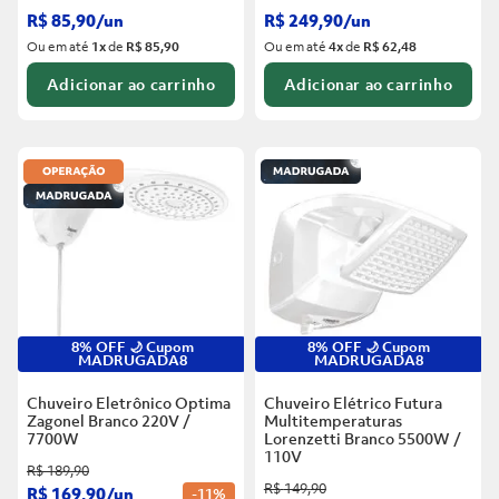
R$
85
,
90
/
un
R$
249
,
90
/
un
Ou em até
1
x
de
R$ 85,90
Ou em até
4
x
de
R$ 62,48
Adicionar ao carrinho
Adicionar ao carrinho
8% OFF 🌙 Cupom
8% OFF 🌙 Cupom
MADRUGADA8
MADRUGADA8
Chuveiro Eletrônico Optima
Chuveiro Elétrico Futura
Zagonel Branco
220V /
Multitemperaturas
7700W
Lorenzetti Branco
5500W /
110V
R$
189
,
90
R$
149
,
90
R$
169
,
90
/
un
-
11%