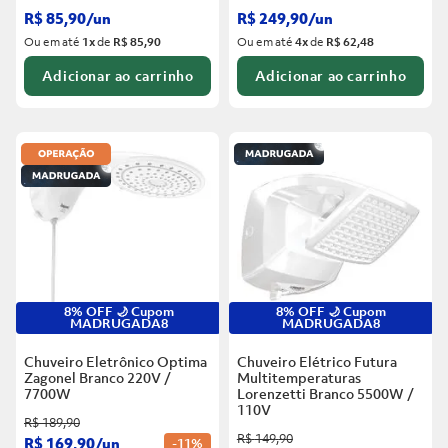
R$
85
,
90
/
un
R$
249
,
90
/
un
Ou em até
1
x
de
R$ 85,90
Ou em até
4
x
de
R$ 62,48
Adicionar ao carrinho
Adicionar ao carrinho
8% OFF 🌙 Cupom
8% OFF 🌙 Cupom
MADRUGADA8
MADRUGADA8
Chuveiro Eletrônico Optima
Chuveiro Elétrico Futura
Zagonel Branco
220V /
Multitemperaturas
7700W
Lorenzetti Branco
5500W /
110V
R$
189
,
90
R$
149
,
90
R$
169
,
90
/
un
-
11%