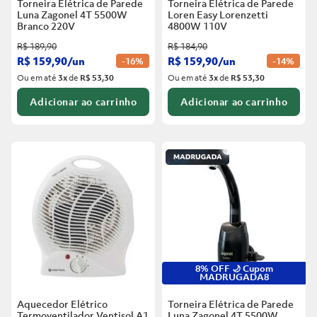
Torneira Elétrica de Parede
Torneira Elétrica de Parede
Luna Zagonel 4T 5500W
Loren Easy Lorenzetti
Branco
220V
4800W 110V
R$
189
,
90
R$
184
,
90
R$
159
,
90
/
un
R$
159
,
90
/
un
-
16%
-
14%
Ou em até
3
x
de
R$ 53,30
Ou em até
3
x
de
R$ 53,30
Adicionar ao carrinho
Adicionar ao carrinho
8% OFF 🌙 Cupom
MADRUGADA8
Aquecedor Elétrico
Torneira Elétrica de Parede
Termoventilador Ventisol A1
Luna Zagonel 4T 5500W