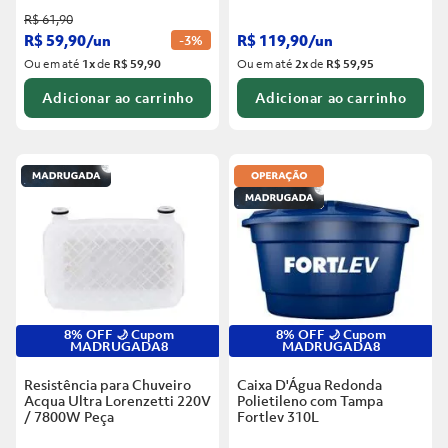
R$
61
,
90
R$
59
,
90
/
un
R$
119
,
90
/
un
-
3%
Ou em até
1
x
de
R$ 59,90
Ou em até
2
x
de
R$ 59,95
Adicionar ao carrinho
Adicionar ao carrinho
8% OFF 🌙 Cupom
8% OFF 🌙 Cupom
MADRUGADA8
MADRUGADA8
Resistência para Chuveiro
Caixa D'Água Redonda
Acqua Ultra Lorenzetti 220V
Polietileno com Tampa
/ 7800W
Peça
Fortlev
310L