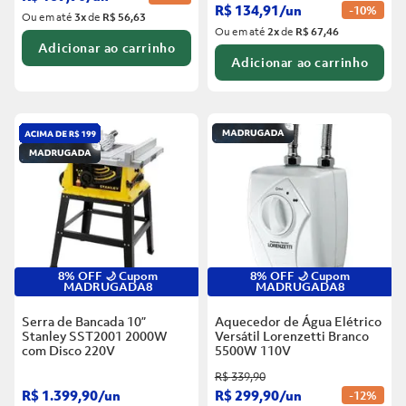
R$
134
,
91
/
un
-
10%
Ou em até
3
x
de
R$ 56,63
Ou em até
2
x
de
R$ 67,46
Adicionar ao carrinho
Adicionar ao carrinho
8% OFF 🌙 Cupom
8% OFF 🌙 Cupom
MADRUGADA8
MADRUGADA8
Serra de Bancada 10”
Aquecedor de Água Elétrico
Stanley SST2001 2000W
Versátil Lorenzetti Branco
com Disco
220V
5500W
110V
R$
339
,
90
R$
1
.
399
,
90
/
un
R$
299
,
90
/
un
-
12%