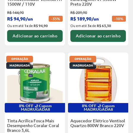
1500W / 110V
Preto
220V
R$
144
,
90
R$
209
,
90
R$
94
,
90
/
un
R$
189
,
90
/
un
-
35%
-
10%
Ou em até
1
x
de
R$ 94,90
Ou em até
3
x
de
R$ 63,30
Adicionar ao carrinho
Adicionar ao carrinho
8% OFF 🌙 Cupom
8% OFF 🌙 Cupom
MADRUGADA8
MADRUGADA8
Tinta Acrílica Fosca Mais
Aquecedor Elétrico Ventisol
Desempenho Coralar Coral
Quartzo 800W Branco
220V
Branco
3,6L