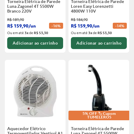
Torneira Elétrica de Parede
Torneira Elétrica de Parede
Luna Zagonel 4T 5500W
Loren Easy Lorenzetti
Branco
220V
4800W 110V
R$
189
,
90
R$
184
,
90
R$
159
,
90
/
un
R$
159
,
90
/
un
-
16%
-
14%
Ou em até
3
x
de
R$ 53,30
Ou em até
3
x
de
R$ 53,30
Adicionar ao carrinho
Adicionar ao carrinho
5% OFF 🏷️ Cupom
TUMELERO5
Aquecedor Elétrico
Torneira Elétrica de Parede
Termoventilador Ventisol A1
Luna Zagonel 4T 5500W