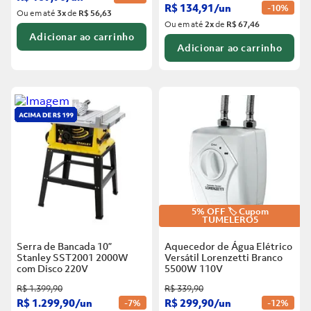
R$
134
,
91
/
un
-
10%
Ou em até
3
x
de
R$ 56,63
Ou em até
2
x
de
R$ 67,46
Adicionar ao carrinho
Adicionar ao carrinho
5% OFF 🏷️ Cupom
TUMELERO5
Serra de Bancada 10”
Aquecedor de Água Elétrico
Stanley SST2001 2000W
Versátil Lorenzetti Branco
com Disco
220V
5500W
110V
R$
1
.
399
,
90
R$
339
,
90
R$
1
.
299
,
90
/
un
R$
299
,
90
/
un
-
7%
-
12%