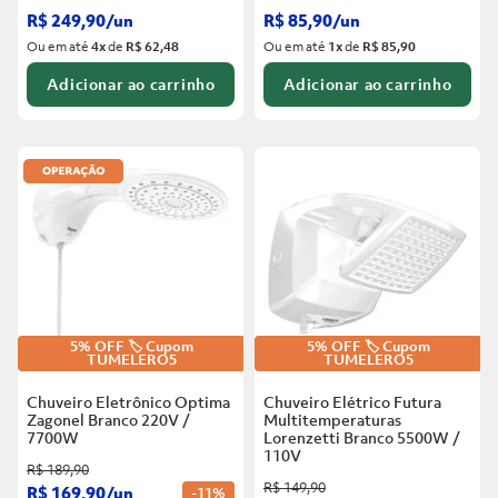
R$
249
,
90
/
un
R$
85
,
90
/
un
Ou em até
4
x
de
R$ 62,48
Ou em até
1
x
de
R$ 85,90
Adicionar ao carrinho
Adicionar ao carrinho
5% OFF 🏷️ Cupom
5% OFF 🏷️ Cupom
TUMELERO5
TUMELERO5
Chuveiro Eletrônico Optima
Chuveiro Elétrico Futura
Zagonel Branco
220V /
Multitemperaturas
7700W
Lorenzetti Branco
5500W /
110V
R$
189
,
90
R$
149
,
90
R$
169
,
90
/
un
-
11%