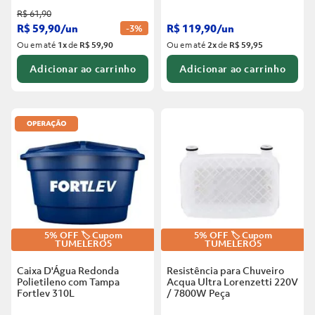
R$
61
,
90
R$
59
,
90
/
un
R$
119
,
90
/
un
-
3%
Ou em até
1
x
de
R$ 59,90
Ou em até
2
x
de
R$ 59,95
Adicionar ao carrinho
Adicionar ao carrinho
5% OFF 🏷️ Cupom
5% OFF 🏷️ Cupom
TUMELERO5
TUMELERO5
Caixa D'Água Redonda
Resistência para Chuveiro
Polietileno com Tampa
Acqua Ultra Lorenzetti 220V
Fortlev
310L
/ 7800W
Peça