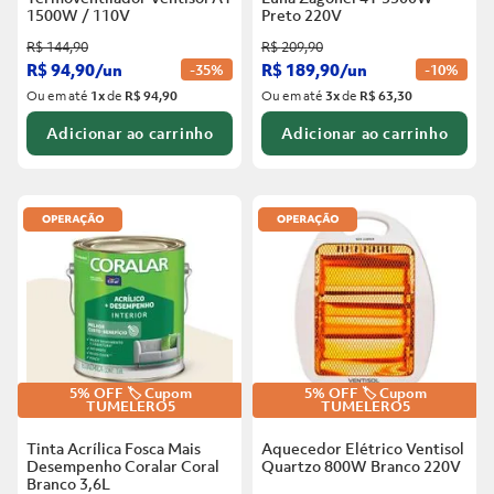
1500W / 110V
Preto
220V
R$
144
,
90
R$
209
,
90
R$
94
,
90
/
un
R$
189
,
90
/
un
-
35%
-
10%
Ou em até
1
x
de
R$ 94,90
Ou em até
3
x
de
R$ 63,30
Adicionar ao carrinho
Adicionar ao carrinho
5% OFF 🏷️ Cupom
5% OFF 🏷️ Cupom
TUMELERO5
TUMELERO5
Tinta Acrílica Fosca Mais
Aquecedor Elétrico Ventisol
Desempenho Coralar Coral
Quartzo 800W Branco
220V
Branco
3,6L