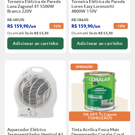
Torneira Elétrica de Parede
Torneira Elétrica de Parede
Luna Zagonel 4T 5500W
Loren Easy Lorenzetti
Branco
220V
4800W 110V
R$
189
,
90
R$
184
,
90
R$
159
,
90
/
un
R$
159
,
90
/
un
-
16%
-
14%
Ou em até
3
x
de
R$ 53,30
Ou em até
3
x
de
R$ 53,30
Adicionar ao carrinho
Adicionar ao carrinho
5% OFF 🏷️ Cupom
TUMELERO5
Aquecedor Elétrico
Tinta Acrílica Fosca Mais
Termoventilador Ventisol A1
Desempenho Coralar Coral