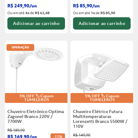
R$
249
,
90
/
un
R$
85
,
90
/
un
Ou em até
4
x
de
R$ 62,48
Ou em até
1
x
de
R$ 85,90
Adicionar ao carrinho
Adicionar ao carrinho
5% OFF 🏷️ Cupom
5% OFF 🏷️ Cupom
TUMELERO5
TUMELERO5
Chuveiro Eletrônico Optima
Chuveiro Elétrico Futura
Zagonel Branco
220V /
Multitemperaturas
7700W
Lorenzetti Branco
5500W /
110V
R$
189
,
90
R$
149
,
90
R$
169
,
90
/
un
-
11%