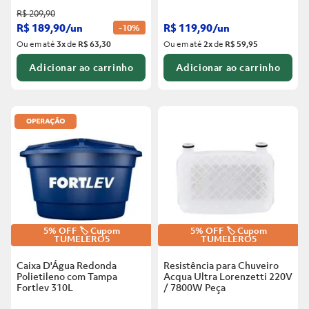
R$
209
,
90
R$
189
,
90
/
un
R$
119
,
90
/
un
-
10%
Ou em até
3
x
de
R$ 63,30
Ou em até
2
x
de
R$ 59,95
Adicionar ao carrinho
Adicionar ao carrinho
5% OFF 🏷️ Cupom
5% OFF 🏷️ Cupom
TUMELERO5
TUMELERO5
Caixa D'Água Redonda
Resistência para Chuveiro
Polietileno com Tampa
Acqua Ultra Lorenzetti 220V
Fortlev
310L
/ 7800W
Peça