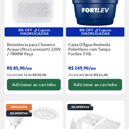
8% OFF 🌙 Cupom
8% OFF 🌙 Cupom
MADRUGADA8
MADRUGADA8
Resistência para Chuveiro
Caixa D'Água Redonda
Acqua Ultra Lorenzetti 220V
Polietileno com Tampa
/ 7800W
Peça
Fortlev
310L
R$
85
,
90
/
un
R$
249
,
90
/
un
Ou em até
1
x
de
R$ 85,90
Ou em até
4
x
de
R$ 62,48
Adicionar ao carrinho
Adicionar ao carrinho