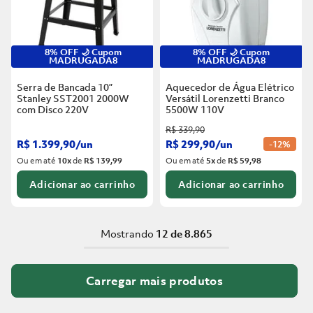
8% OFF 🌙 Cupom
8% OFF 🌙 Cupom
MADRUGADA8
MADRUGADA8
Serra de Bancada 10”
Aquecedor de Água Elétrico
Stanley SST2001 2000W
Versátil Lorenzetti Branco
com Disco
220V
5500W
110V
R$
339
,
90
R$
1
.
399
,
90
/
un
R$
299
,
90
/
un
-
12%
Ou em até
10
x
de
R$ 139,99
Ou em até
5
x
de
R$ 59,98
Adicionar ao carrinho
Adicionar ao carrinho
Mostrando
12 de 8.865