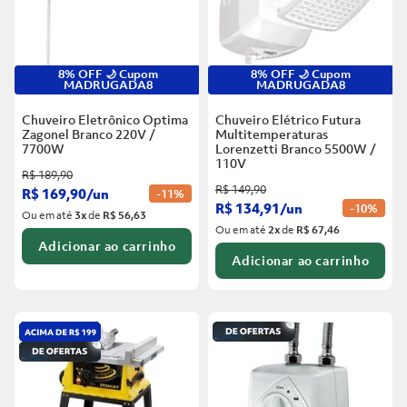
8% OFF 🌙 Cupom
8% OFF 🌙 Cupom
MADRUGADA8
MADRUGADA8
Chuveiro Eletrônico Optima
Chuveiro Elétrico Futura
Zagonel Branco
220V /
Multitemperaturas
7700W
Lorenzetti Branco
5500W /
110V
R$
189
,
90
R$
149
,
90
R$
169
,
90
/
un
-
11%
R$
134
,
91
/
un
-
10%
Ou em até
3
x
de
R$ 56,63
Ou em até
2
x
de
R$ 67,46
Adicionar ao carrinho
Adicionar ao carrinho