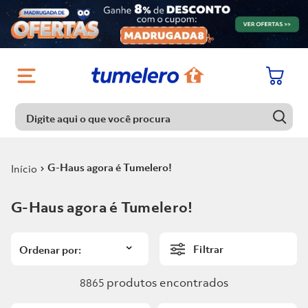
Digite aqui o que você procura
Digite aqui o que você procura
Termos mais buscados
G-Haus agora é Tumelero!
1
º
Porcelanato
Termos mais buscados
G-Haus agora é Tumelero!
2
º
Chuveiro
1
º
Porcelanato
3
º
Piso
Filtrar
2
º
Chuveiro
4
º
Piso Ceramico
3
º
Piso
produtos
8865
5
º
Porta
4
º
Piso Ceramico