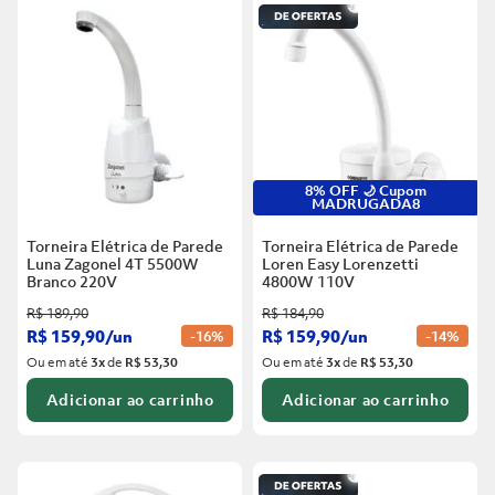
6
º
Telha
5
º
Porta
7
º
Forro Pvc
6
º
Telha
8
º
Vaso Sanitário
7
º
Forro Pvc
9
º
Rodapé
8
º
Vaso Sanitário
10
º
Janela
8% OFF 🌙 Cupom
MADRUGADA8
9
º
Rodapé
Torneira Elétrica de Parede
Torneira Elétrica de Parede
10
º
Janela
Luna Zagonel 4T 5500W
Loren Easy Lorenzetti
Branco
220V
4800W 110V
R$
189
,
90
R$
184
,
90
R$
159
,
90
/
un
R$
159
,
90
/
un
-
16%
-
14%
Ou em até
3
x
de
R$ 53,30
Ou em até
3
x
de
R$ 53,30
Adicionar ao carrinho
Adicionar ao carrinho