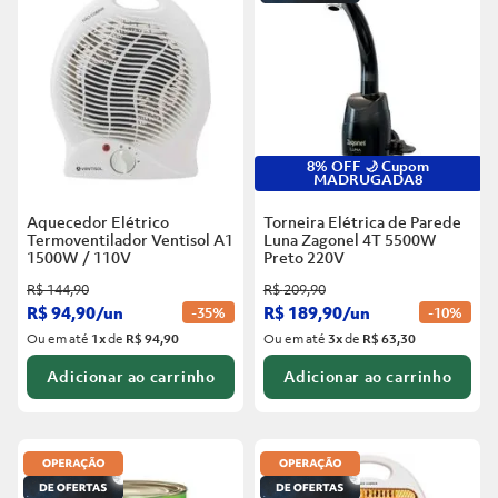
8% OFF 🌙 Cupom
MADRUGADA8
Aquecedor Elétrico
Torneira Elétrica de Parede
Termoventilador Ventisol A1
Luna Zagonel 4T 5500W
1500W / 110V
Preto
220V
R$
144
,
90
R$
209
,
90
R$
94
,
90
/
un
R$
189
,
90
/
un
-
35%
-
10%
Ou em até
1
x
de
R$ 94,90
Ou em até
3
x
de
R$ 63,30
Adicionar ao carrinho
Adicionar ao carrinho