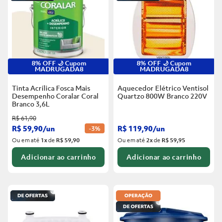
8% OFF 🌙 Cupom
8% OFF 🌙 Cupom
MADRUGADA8
MADRUGADA8
Tinta Acrílica Fosca Mais
Aquecedor Elétrico Ventisol
Desempenho Coralar Coral
Quartzo 800W Branco
220V
Branco
3,6L
R$
61
,
90
R$
59
,
90
/
un
R$
119
,
90
/
un
-
3%
Ou em até
1
x
de
R$ 59,90
Ou em até
2
x
de
R$ 59,95
Adicionar ao carrinho
Adicionar ao carrinho