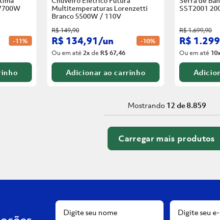
tima
Chuveiro Elétrico Futura
Serra de Ban
 7700W
Multitemperaturas Lorenzetti
SST2001 20
Branco
5500W / 110V
R$
149
,
90
R$
1
.
699
,
90
R$
134
,
91
/
un
R$
1
.
299
-
11%
-
10%
Ou em até
2
x
de
R$ 67,46
Ou em até
10
rinho
Adicionar ao carrinho
Adicion
Mostrando
12 de 8.859
moções