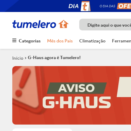
Digite aqui o que voc
Categorias
Mês dos Pais
Climatização
Ferramen
Termos mais
buscados
G-Haus agora é Tumelero!
1
º
Porcelanato
2
º
Piso
3
º
Chuveiro
4
º
Piso Ceramico
5
º
Porta
6
º
Telha
7
º
Forro Pvc