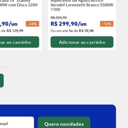
cada 10” Stanley
Aquecedor de Água Elétrico
00W com Disco
220V
Versátil Lorenzetti Branco 5500W
110V
R$
339
,
90
,
90
/
un
R$
299
,
90
/
un
-
24%
-
12%
x
de
R$ 129,99
Ou em até
5
x
de
R$ 59,98
ar ao carrinho
Adicionar ao carrinho
Quero novidades