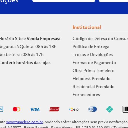
Institucional
Horário Site e Venda Empresas:
Código de Defesa do Consu
Segunda à Quinta: 08h às 18h
Política de Entrega
Sexta-feira: 08h às 17h
Trocas e Devoluções
Conferir horários das lojas
Formas de Pagamento
Obra Prima Tumelero
Helpdesk Premiado
Residencial Premiado
Fornecedores
site
www.tumelero.com.br
, podendo sofrer alterações sem prévia notificaçã
asil, Nº 5577 - Bairro Sarandi - Porto Alegre - RS / CEP 91.110-001 / Telefon