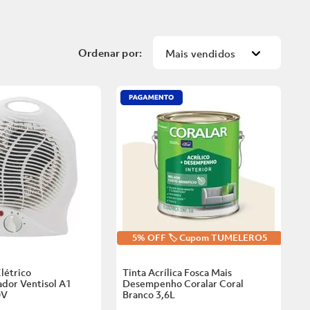
Mais vendidos
5% OFF 🏷️ Cupom TUMELERO5
létrico
Tinta Acrílica Fosca Mais
dor Ventisol A1
Desempenho Coralar Coral
0V
Branco
3,6L