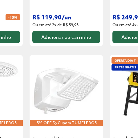
R$
119
,
90
/
un
R$
249
,
9
-
10%
Ou em até
2
x
de
R$ 59,95
Ou em até
4
x
rinho
Adicionar ao carrinho
Adicion
UMELERO5
5% OFF 🏷️ Cupom TUMELERO5