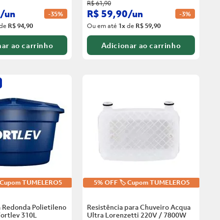
R$
61
,
90
/
un
R$
59
,
90
/
un
-
35%
-
3%
de
R$ 94,90
Ou em até
1
x
de
R$ 59,90
ar ao carrinho
Adicionar ao carrinho
️ Cupom TUMELERO5
5% OFF 🏷️ Cupom TUMELERO5
 Redonda Polietileno
Resistência para Chuveiro Acqua
ortlev
310L
Ultra Lorenzetti 220V / 7800W