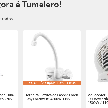
ora é Tumelero!
5% OFF 🏷️ Cupom TUMELERO5
rede Luna
Torneira Elétrica de Parede Loren
Aquecedor E
nco
220V
Easy Lorenzetti
4800W 110V
Termoventila
1500W / 11