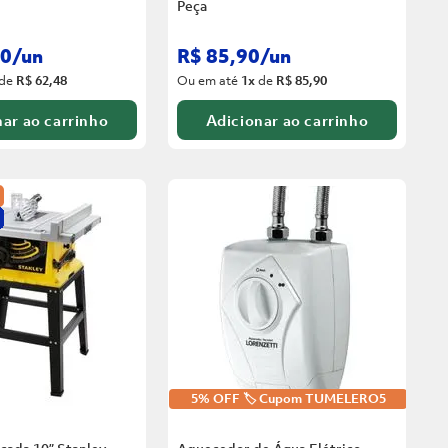
Peça
0
/
un
R$
85
,
90
/
un
de
R$ 62,48
Ou em até
1
x
de
R$ 85,90
ar ao carrinho
Adicionar ao carrinho
5% OFF 🏷️ Cupom TUMELERO5