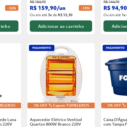
R$
184
,
90
R$
144
,
90
R$
159
,
90
/
un
R$
94
,
90
-
16%
-
14%
Ou em até
3
x
de
R$ 53,30
Ou em até
1
x
rinho
Adicionar ao carrinho
Adicion
UMELERO5
5% OFF 🏷️ Cupom TUMELERO5
5% OFF 🏷
rede Luna
Aquecedor Elétrico Ventisol
Caixa D'Água
o
220V
Quartzo 800W Branco
220V
com Tampa F