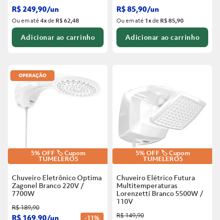
R$
249
,
90
/
un
R$
85
,
90
/
un
Ou em até
4
x
de
R$ 62,48
Ou em até
1
x
de
R$ 85,90
Adicionar ao carrinho
Adicionar ao carrinho
5% OFF 🏷️ Cupom
5% OFF 🏷️ Cupom
TUMELERO5
TUMELERO5
Chuveiro Eletrônico Optima
Chuveiro Elétrico Futura
Zagonel Branco
220V /
Multitemperaturas
7700W
Lorenzetti Branco
5500W /
110V
R$
189
,
90
R$
149
,
90
R$
169
,
90
/
un
-
11%