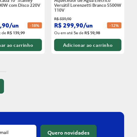
cada 10” Stanley
Aquecedor de Água Elétrico
00W com Disco
220V
Versátil Lorenzetti Branco 5500W
110V
R$
339
,
90
,
90
/
un
R$
299
,
90
/
un
-
18%
-
12%
x
de
R$ 139,99
Ou em até
5
x
de
R$ 59,98
ar ao carrinho
Adicionar ao carrinho
Quero novidades