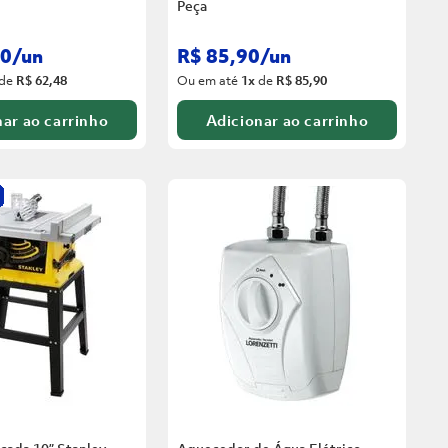
Peça
0
/
un
R$
85
,
90
/
un
de
R$ 62,48
Ou em até
1
x
de
R$ 85,90
ar ao carrinho
Adicionar ao carrinho