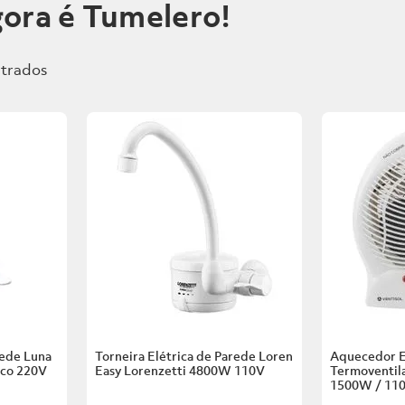
ora é Tumelero!
rede Luna
Torneira Elétrica de Parede Loren
Aquecedor E
nco
220V
Easy Lorenzetti
4800W 110V
Termoventila
1500W / 11