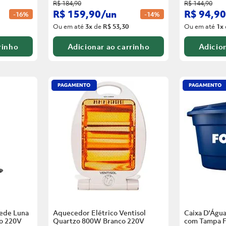
R$
184
,
90
R$
144
,
90
R$
159
,
90
/
un
R$
94
,
90
-
16%
-
14%
Ou em até
3
x
de
R$ 53,30
Ou em até
1
x
rinho
Adicionar ao carrinho
Adicion
rede Luna
Aquecedor Elétrico Ventisol
Caixa D'Água
o
220V
Quartzo 800W Branco
220V
com Tampa F