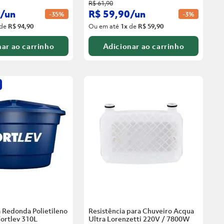
R$
61
,
90
/
un
R$
59
,
90
/
un
-
35%
-
3%
de
R$ 94,90
Ou em até
1
x
de
R$ 59,90
ar ao carrinho
Adicionar ao carrinho
 Redonda Polietileno
Resistência para Chuveiro Acqua
ortlev
310L
Ultra Lorenzetti 220V / 7800W