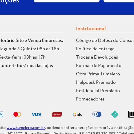
Institucional
Horário Site e Venda Empresas:
Código de Defesa do Consu
Segunda à Quinta: 08h às 18h
Política de Entrega
Sexta-feira: 08h às 17h
Trocas e Devoluções
Conferir horários das lojas
Formas de Pagamento
Obra Prima Tumelero
Helpdesk Premiado
Residencial Premiado
Fornecedores
site
www.tumelero.com.br
, podendo sofrer alterações sem prévia notificaçã
asil, Nº 5577 - Bairro Sarandi - Porto Alegre - RS / CEP 91.110-001 / Telefon