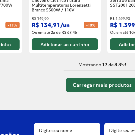
tima
Chuveiro Elétrico Futura
Serra de Ban
 7700W
Multitemperaturas Lorenzetti
SST2001 20
Branco
5500W / 110V
R$
149
,
90
R$
1
.
699
,
90
R$
134
,
91
/
un
R$
1
.
399
-
11%
-
10%
Ou em até
2
x
de
R$ 67,46
Ou em até
10
rinho
Adicionar ao carrinho
Adicion
Mostrando
12 de 8.853
moções