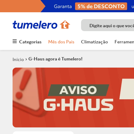
Digite aqui o que voc
Categorias
Mês dos Pais
Climatização
Ferramen
Termos mais
buscados
G-Haus agora é Tumelero!
1
º
Porcelanato
2
º
Piso
3
º
Chuveiro
4
º
Piso Ceramico
5
º
Porta
6
º
Telha
7
º
Forro Pvc