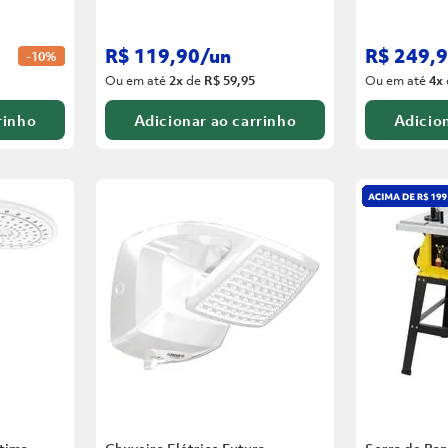
R$
119
,
90
/
un
R$
249
,
9
-
10%
Ou em até
2
x
de
R$ 59,95
Ou em até
4
x
rinho
Adicionar ao carrinho
Adicion