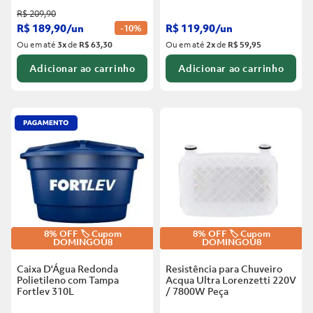
R$
209
,
90
R$
189
,
90
/
un
R$
119
,
90
/
un
-
10%
Ou em até
3
x
de
R$ 63,30
Ou em até
2
x
de
R$ 59,95
Adicionar ao carrinho
Adicionar ao carrinho
8% OFF 🏷️ Cupom
8% OFF 🏷️ Cupom
DOMINGOU8
DOMINGOU8
Caixa D'Água Redonda
Resistência para Chuveiro
Polietileno com Tampa
Acqua Ultra Lorenzetti 220V
Fortlev
310L
/ 7800W
Peça