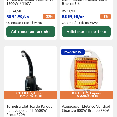
1500W / 110V
Branco
3,6L
R$
144
,
90
R$
61
,
90
R$
94
,
90
/
un
R$
59
,
90
/
un
-
35%
-
3%
Ou em até
1
x
de
R$ 94,90
Ou em até
1
x
de
R$ 59,90
Adicionar ao carrinho
Adicionar ao carrinho
8% OFF 🏷️ Cupom
8% OFF 🏷️ Cupom
DOMINGOU8
DOMINGOU8
Torneira Elétrica de Parede
Aquecedor Elétrico Ventisol
Luna Zagonel 4T 5500W
Quartzo 800W Branco
220V
Preto
220V