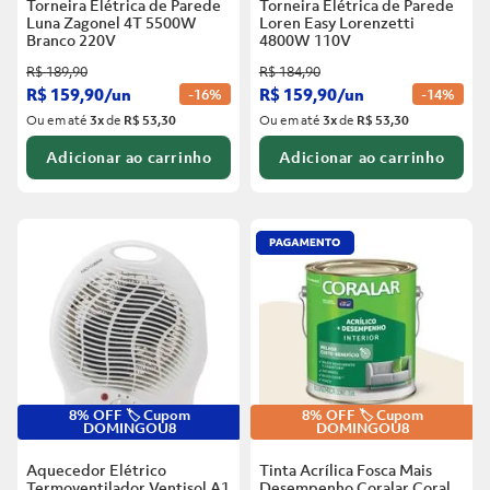
Torneira Elétrica de Parede
Torneira Elétrica de Parede
Luna Zagonel 4T 5500W
Loren Easy Lorenzetti
Branco
220V
4800W 110V
R$
189
,
90
R$
184
,
90
R$
159
,
90
/
un
R$
159
,
90
/
un
-
16%
-
14%
Ou em até
3
x
de
R$ 53,30
Ou em até
3
x
de
R$ 53,30
Adicionar ao carrinho
Adicionar ao carrinho
8% OFF 🏷️ Cupom
8% OFF 🏷️ Cupom
DOMINGOU8
DOMINGOU8
Aquecedor Elétrico
Tinta Acrílica Fosca Mais
Termoventilador Ventisol A1
Desempenho Coralar Coral