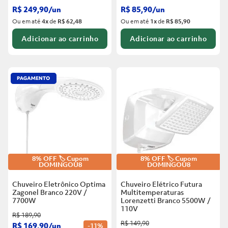
R$
249
,
90
/
un
R$
85
,
90
/
un
Ou em até
4
x
de
R$ 62,48
Ou em até
1
x
de
R$ 85,90
Adicionar ao carrinho
Adicionar ao carrinho
8% OFF 🏷️ Cupom
8% OFF 🏷️ Cupom
DOMINGOU8
DOMINGOU8
Chuveiro Eletrônico Optima
Chuveiro Elétrico Futura
Zagonel Branco
220V /
Multitemperaturas
7700W
Lorenzetti Branco
5500W /
110V
R$
189
,
90
R$
149
,
90
R$
169
,
90
/
un
-
11%