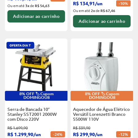
R$
134
,
91
/
un
-
10%
Ou em até
3
x
de
R$ 56,63
Ou em até
2
x
de
R$ 67,46
Adicionar ao carrinho
Adicionar ao carrinho
8% OFF 🏷️ Cupom
8% OFF 🏷️ Cupom
DOMINGOU8
DOMINGOU8
Serra de Bancada 10”
Aquecedor de Água Elétrico
Stanley SST2001 2000W
Versátil Lorenzetti Branco
com Disco
220V
5500W
110V
R$
1
.
699
,
90
R$
339
,
90
R$
1
.
299
,
90
/
un
R$
299
,
90
/
un
-
24%
-
12%