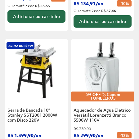
R$
134
,
91
/
un
-
10%
Ou em até
3
x
de
R$ 56,63
Ou em até
2
x
de
R$ 67,46
Adicionar ao carrinho
Adicionar ao carrinho
5% OFF 🏷️ Cupom
TUMELERO5
Serra de Bancada 10”
Aquecedor de Água Elétrico
Stanley SST2001 2000W
Versátil Lorenzetti Branco
com Disco
220V
5500W
110V
R$
339
,
90
R$
1
.
399
,
90
/
un
R$
299
,
90
/
un
-
12%