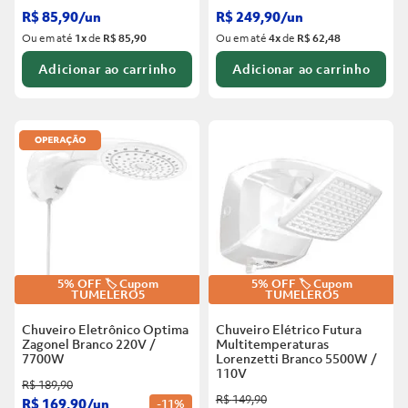
R$
85
,
90
/
un
R$
249
,
90
/
un
Ou em até
1
x
de
R$ 85,90
Ou em até
4
x
de
R$ 62,48
Adicionar ao carrinho
Adicionar ao carrinho
5% OFF 🏷️ Cupom
5% OFF 🏷️ Cupom
TUMELERO5
TUMELERO5
Chuveiro Eletrônico Optima
Chuveiro Elétrico Futura
Zagonel Branco
220V /
Multitemperaturas
7700W
Lorenzetti Branco
5500W /
110V
R$
189
,
90
R$
149
,
90
R$
169
,
90
/
un
-
11%