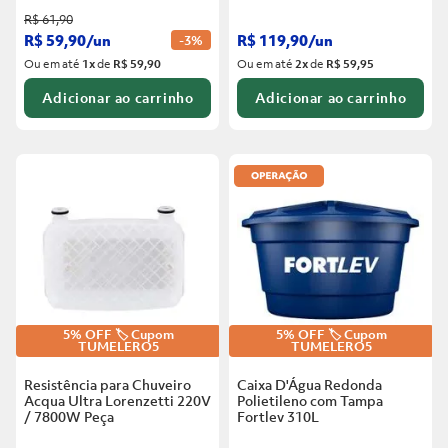
R$
61
,
90
R$
59
,
90
/
un
R$
119
,
90
/
un
-
3%
Ou em até
1
x
de
R$ 59,90
Ou em até
2
x
de
R$ 59,95
Adicionar ao carrinho
Adicionar ao carrinho
5% OFF 🏷️ Cupom
5% OFF 🏷️ Cupom
TUMELERO5
TUMELERO5
Resistência para Chuveiro
Caixa D'Água Redonda
Acqua Ultra Lorenzetti 220V
Polietileno com Tampa
/ 7800W
Peça
Fortlev
310L