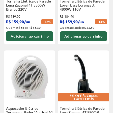
Torneira Elétrica de Parede
Torneira Elétrica de Parede
Luna Zagonel 4T 5500W
Loren Easy Lorenzetti
Branco
220V
4800W 110V
R$
189
,
90
R$
184
,
90
R$
159
,
90
/
un
R$
159
,
90
/
un
-
16%
-
14%
Ou em até
3
x
de
R$ 53,30
Ou em até
3
x
de
R$ 53,30
Adicionar ao carrinho
Adicionar ao carrinho
5% OFF 🏷️ Cupom
TUMELERO5
Aquecedor Elétrico
Torneira Elétrica de Parede
Termoventilador Ventisol A1
Luna Zagonel 4T 5500W