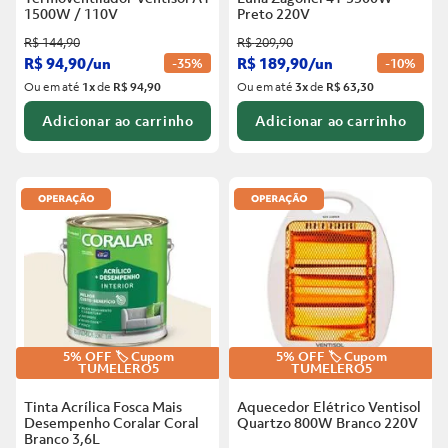
1500W / 110V
Preto
220V
R$
144
,
90
R$
209
,
90
R$
94
,
90
/
un
R$
189
,
90
/
un
-
35%
-
10%
Ou em até
1
x
de
R$ 94,90
Ou em até
3
x
de
R$ 63,30
Adicionar ao carrinho
Adicionar ao carrinho
5% OFF 🏷️ Cupom
5% OFF 🏷️ Cupom
TUMELERO5
TUMELERO5
Tinta Acrílica Fosca Mais
Aquecedor Elétrico Ventisol
Desempenho Coralar Coral
Quartzo 800W Branco
220V
Branco
3,6L