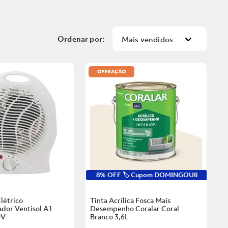
Mais vendidos
8% OFF 🏷️ Cupom DOMINGOU8
létrico
Tinta Acrílica Fosca Mais
dor Ventisol A1
Desempenho Coralar Coral
0V
Branco
3,6L