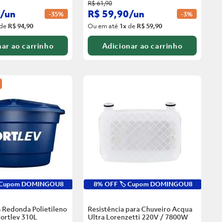
R$
61
,
90
/
un
R$
59
,
90
/
un
-
35%
-
3%
de
R$ 94,90
Ou em até
1
x
de
R$ 59,90
ar ao carrinho
Adicionar ao carrinho
️ Cupom DOMINGOU8
8% OFF 🏷️ Cupom DOMINGOU8
 Redonda Polietileno
Resistência para Chuveiro Acqua
ortlev
310L
Ultra Lorenzetti 220V / 7800W