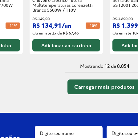
tima
Chuveiro Elétrico Futura
Serra de Ban
 7700W
Multitemperaturas Lorenzetti
SST2001 20
Branco
5500W / 110V
R$
149
,
90
R$
1
.
699
,
90
R$
134
,
91
/
un
R$
1
.
399
-
11%
-
10%
Ou em até
2
x
de
R$ 67,46
Ou em até
10
rinho
Adicionar ao carrinho
Adicion
Mostrando
12 de 8.854
moções