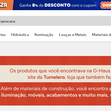
ê procura
tas
Hidráulica
Iluminação
Louças e Metais
Materiais 