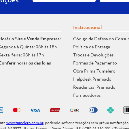
Institucional
Horário Site e Venda Empresas:
Código de Defesa do Consu
Segunda à Quinta: 08h às 18h
Política de Entrega
Sexta-feira: 08h às 17h
Trocas e Devoluções
Conferir horários das lojas
Formas de Pagamento
Obra Prima Tumelero
Helpdesk Premiado
Residencial Premiado
Fornecedores
site
www.tumelero.com.br
, podendo sofrer alterações sem prévia notificaçã
asil, Nº 5577 - Bairro Sarandi - Porto Alegre - RS / CEP 91.110-001 / Telefon