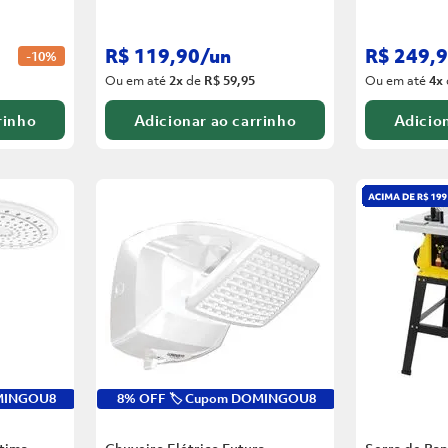
R$
119
,
90
/
un
R$
249
,
9
-
10%
Ou em até
2
x
de
R$ 59,95
Ou em até
4
x
rinho
Adicionar ao carrinho
Adicion
OMINGOU8
8% OFF 🏷️ Cupom DOMINGOU8