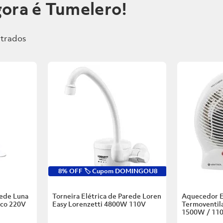
ora é Tumelero!
8% OFF 🏷️ Cupom DOMINGOU8
rede Luna
Torneira Elétrica de Parede Loren
Aquecedor E
nco
220V
Easy Lorenzetti
4800W 110V
Termoventila
1500W / 11