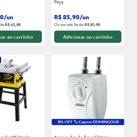
Peça
0
/
un
R$
85
,
90
/
un
de
R$ 62,48
Ou em até
1
x
de
R$ 85,90
ar ao carrinho
Adicionar ao carrinho
8% OFF 🏷️ Cupom DOMINGOU8