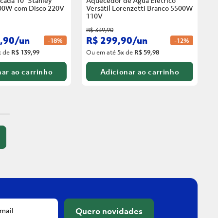
cada 10” Stanley
Aquecedor de Água Elétrico
00W com Disco
220V
Versátil Lorenzetti Branco 5500W
110V
R$
339
,
90
,
90
/
un
R$
299
,
90
/
un
-
18%
-
12%
x
de
R$ 139,99
Ou em até
5
x
de
R$ 59,98
ar ao carrinho
Adicionar ao carrinho
Quero novidades