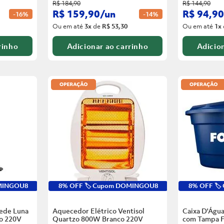
R$
184
,
90
R$
144
,
90
R$
159
,
90
/
un
R$
94
,
90
-
16%
-
14%
Ou em até
3
x
de
R$ 53,30
Ou em até
1
x
rinho
Adicionar ao carrinho
Adicion
OMINGOU8
8% OFF 🏷️ Cupom DOMINGOU8
8% OFF 🏷
rede Luna
Aquecedor Elétrico Ventisol
Caixa D'Água
o
220V
Quartzo 800W Branco
220V
com Tampa F