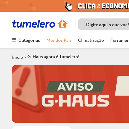
Digite aqui o que voc
Categorias
Mês dos Pais
Climatização
Ferramen
Termos mais
buscados
G-Haus agora é Tumelero!
1
º
Porcelanato
2
º
Chuveiro
3
º
Piso
4
º
Piso Ceramico
5
º
Porta
6
º
Telha
7
º
Forro Pvc