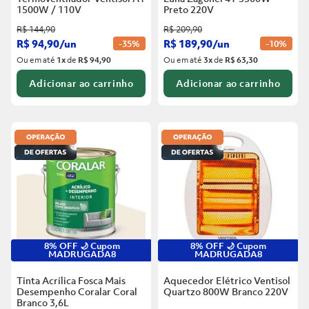
1500W / 110V
Preto
220V
R$
144
,
90
R$
209
,
90
R$
94
,
90
/
un
R$
189
,
90
/
un
-
35%
-
10%
Ou em até
1
x
de
R$ 94,90
Ou em até
3
x
de
R$ 63,30
Adicionar ao carrinho
Adicionar ao carrinho
8% OFF 🌙 Cupom
8% OFF 🌙 Cupom
MADRUGADA8
MADRUGADA8
Tinta Acrílica Fosca Mais
Aquecedor Elétrico Ventisol
Desempenho Coralar Coral
Quartzo 800W Branco
220V
Branco
3,6L