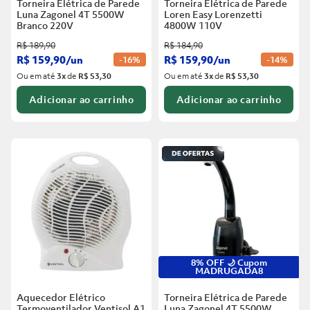
Torneira Elétrica de Parede
Torneira Elétrica de Parede
Luna Zagonel 4T 5500W
Loren Easy Lorenzetti
Branco
220V
4800W 110V
R$
189
,
90
R$
184
,
90
R$
159
,
90
/
un
R$
159
,
90
/
un
-
16%
-
14%
Ou em até
3
x
de
R$ 53,30
Ou em até
3
x
de
R$ 53,30
Adicionar ao carrinho
Adicionar ao carrinho
8% OFF 🌙 Cupom
MADRUGADA8
Aquecedor Elétrico
Torneira Elétrica de Parede
Termoventilador Ventisol A1
Luna Zagonel 4T 5500W