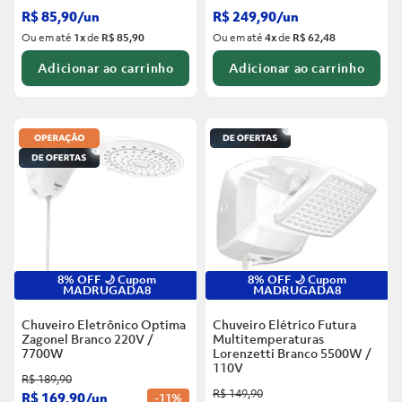
R$
85
,
90
/
un
R$
249
,
90
/
un
Ou em até
1
x
de
R$ 85,90
Ou em até
4
x
de
R$ 62,48
Adicionar ao carrinho
Adicionar ao carrinho
8% OFF 🌙 Cupom
8% OFF 🌙 Cupom
MADRUGADA8
MADRUGADA8
Chuveiro Eletrônico Optima
Chuveiro Elétrico Futura
Zagonel Branco
220V /
Multitemperaturas
7700W
Lorenzetti Branco
5500W /
110V
R$
189
,
90
R$
149
,
90
R$
169
,
90
/
un
-
11%