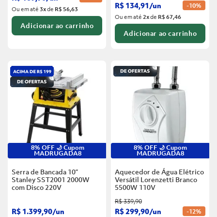
R$
134
,
91
/
un
-
10%
Ou em até
3
x
de
R$ 56,63
Ou em até
2
x
de
R$ 67,46
Adicionar ao carrinho
Adicionar ao carrinho
8% OFF 🌙 Cupom
8% OFF 🌙 Cupom
MADRUGADA8
MADRUGADA8
Serra de Bancada 10”
Aquecedor de Água Elétrico
Stanley SST2001 2000W
Versátil Lorenzetti Branco
com Disco
220V
5500W
110V
R$
339
,
90
R$
1
.
399
,
90
/
un
R$
299
,
90
/
un
-
12%