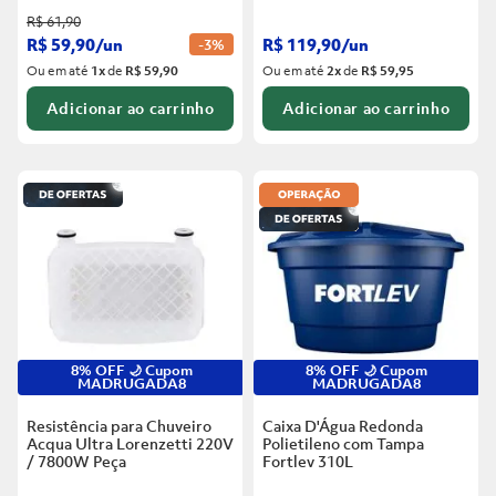
R$
61
,
90
R$
59
,
90
/
un
R$
119
,
90
/
un
-
3%
Ou em até
1
x
de
R$ 59,90
Ou em até
2
x
de
R$ 59,95
Adicionar ao carrinho
Adicionar ao carrinho
8% OFF 🌙 Cupom
8% OFF 🌙 Cupom
MADRUGADA8
MADRUGADA8
Resistência para Chuveiro
Caixa D'Água Redonda
Acqua Ultra Lorenzetti 220V
Polietileno com Tampa
/ 7800W
Peça
Fortlev
310L