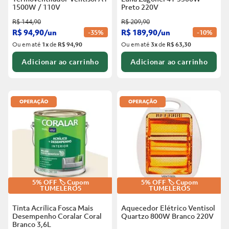
1500W / 110V
Preto
220V
R$
144
,
90
R$
209
,
90
R$
94
,
90
/
un
R$
189
,
90
/
un
-
35%
-
10%
Ou em até
1
x
de
R$ 94,90
Ou em até
3
x
de
R$ 63,30
Adicionar ao carrinho
Adicionar ao carrinho
5% OFF 🏷️ Cupom
5% OFF 🏷️ Cupom
TUMELERO5
TUMELERO5
Tinta Acrílica Fosca Mais
Aquecedor Elétrico Ventisol
Desempenho Coralar Coral
Quartzo 800W Branco
220V
Branco
3,6L