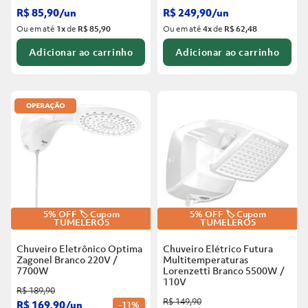
R$
85
,
90
/
un
R$
249
,
90
/
un
Ou em até
1
x
de
R$ 85,90
Ou em até
4
x
de
R$ 62,48
Adicionar ao carrinho
Adicionar ao carrinho
5% OFF 🏷️ Cupom
5% OFF 🏷️ Cupom
TUMELERO5
TUMELERO5
Chuveiro Eletrônico Optima
Chuveiro Elétrico Futura
Zagonel Branco
220V /
Multitemperaturas
7700W
Lorenzetti Branco
5500W /
110V
R$
189
,
90
R$
149
,
90
R$
169
,
90
/
un
-
11%