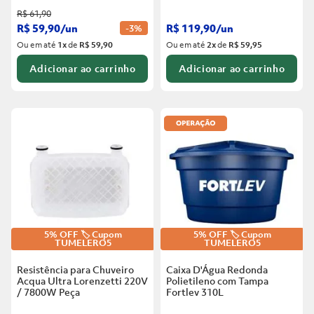
R$
61
,
90
R$
59
,
90
/
un
R$
119
,
90
/
un
-
3%
Ou em até
1
x
de
R$ 59,90
Ou em até
2
x
de
R$ 59,95
Adicionar ao carrinho
Adicionar ao carrinho
5% OFF 🏷️ Cupom
5% OFF 🏷️ Cupom
TUMELERO5
TUMELERO5
Resistência para Chuveiro
Caixa D'Água Redonda
Acqua Ultra Lorenzetti 220V
Polietileno com Tampa
/ 7800W
Peça
Fortlev
310L