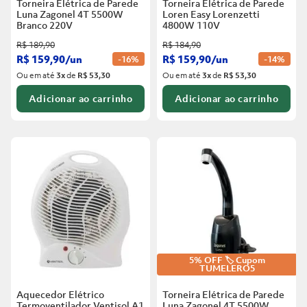
Torneira Elétrica de Parede
Torneira Elétrica de Parede
Luna Zagonel 4T 5500W
Loren Easy Lorenzetti
Branco
220V
4800W 110V
R$
189
,
90
R$
184
,
90
R$
159
,
90
/
un
R$
159
,
90
/
un
-
16%
-
14%
Ou em até
3
x
de
R$ 53,30
Ou em até
3
x
de
R$ 53,30
Adicionar ao carrinho
Adicionar ao carrinho
5% OFF 🏷️ Cupom
TUMELERO5
Aquecedor Elétrico
Torneira Elétrica de Parede
Termoventilador Ventisol A1
Luna Zagonel 4T 5500W