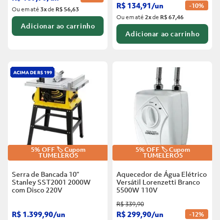
R$
134
,
91
/
un
-
10%
Ou em até
3
x
de
R$ 56,63
Ou em até
2
x
de
R$ 67,46
Adicionar ao carrinho
Adicionar ao carrinho
5% OFF 🏷️ Cupom
5% OFF 🏷️ Cupom
TUMELERO5
TUMELERO5
Serra de Bancada 10”
Aquecedor de Água Elétrico
Stanley SST2001 2000W
Versátil Lorenzetti Branco
com Disco
220V
5500W
110V
R$
339
,
90
R$
1
.
399
,
90
/
un
R$
299
,
90
/
un
-
12%