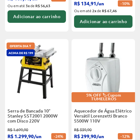
R$
134
,
91
/
un
-
10%
Ou em até
3
x
de
R$ 56,63
Ou em até
2
x
de
R$ 67,46
Adicionar ao carrinho
Adicionar ao carrinho
5% OFF 🏷️ Cupom
TUMELERO5
Serra de Bancada 10”
Aquecedor de Água Elétrico
Stanley SST2001 2000W
Versátil Lorenzetti Branco
com Disco
220V
5500W
110V
R$
1
.
699
,
90
R$
339
,
90
R$
1
.
299
,
90
/
un
R$
299
,
90
/
un
-
24%
-
12%