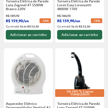
Torneira Elétrica de Parede
Torneira Elétrica de Parede
Luna Zagonel 4T 5500W
Loren Easy Lorenzetti
Branco
220V
4800W 110V
R$
189
,
90
R$
184
,
90
R$
159
,
90
/
un
R$
159
,
90
/
un
-
16%
-
14%
Ou em até
3
x
de
R$ 53,30
Ou em até
3
x
de
R$ 53,30
Adicionar ao carrinho
Adicionar ao carrinho
5% OFF 🏷️ Cupom
TUMELERO5
Aquecedor Elétrico
Torneira Elétrica de Parede
Termoventilador Ventisol A1
Luna Zagonel 4T 5500W