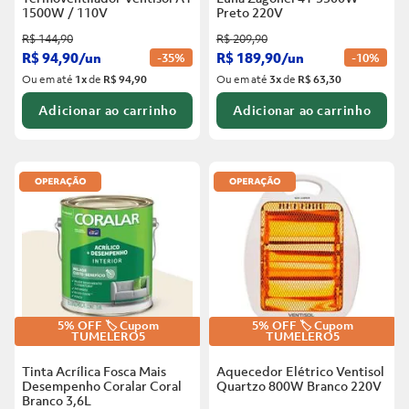
1500W / 110V
Preto
220V
R$
144
,
90
R$
209
,
90
R$
94
,
90
/
un
R$
189
,
90
/
un
-
35%
-
10%
Ou em até
1
x
de
R$ 94,90
Ou em até
3
x
de
R$ 63,30
Adicionar ao carrinho
Adicionar ao carrinho
5% OFF 🏷️ Cupom
5% OFF 🏷️ Cupom
TUMELERO5
TUMELERO5
Tinta Acrílica Fosca Mais
Aquecedor Elétrico Ventisol
Desempenho Coralar Coral
Quartzo 800W Branco
220V
Branco
3,6L