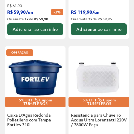
R$
61
,
90
R$
59
,
90
/
un
R$
119
,
90
/
un
-
3%
Ou em até
1
x
de
R$ 59,90
Ou em até
2
x
de
R$ 59,95
Adicionar ao carrinho
Adicionar ao carrinho
5% OFF 🏷️ Cupom
5% OFF 🏷️ Cupom
TUMELERO5
TUMELERO5
Caixa D'Água Redonda
Resistência para Chuveiro
Polietileno com Tampa
Acqua Ultra Lorenzetti 220V
Fortlev
310L
/ 7800W
Peça