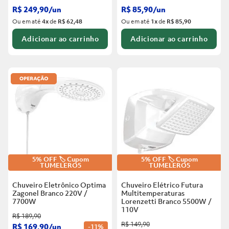
R$
249
,
90
/
un
R$
85
,
90
/
un
Ou em até
4
x
de
R$ 62,48
Ou em até
1
x
de
R$ 85,90
Adicionar ao carrinho
Adicionar ao carrinho
5% OFF 🏷️ Cupom
5% OFF 🏷️ Cupom
TUMELERO5
TUMELERO5
Chuveiro Eletrônico Optima
Chuveiro Elétrico Futura
Zagonel Branco
220V /
Multitemperaturas
7700W
Lorenzetti Branco
5500W /
110V
R$
189
,
90
R$
149
,
90
R$
169
,
90
/
un
-
11%