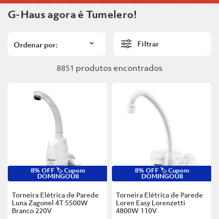
6
º
Telha
G-Haus agora é Tumelero!
8
º
Vaso Sanitário
7
º
Forro Pvc
9
º
Rodapé
Filtrar
8
º
Vaso Sanitário
10
º
Janela
produtos
9
º
Rodapé
8851
10
º
Janela
8% OFF 🏷️ Cupom
8% OFF 🏷️ Cupom
DOMINGOU8
DOMINGOU8
Torneira Elétrica de Parede
Torneira Elétrica de Parede
Luna Zagonel 4T 5500W
Loren Easy Lorenzetti
Branco
220V
4800W 110V