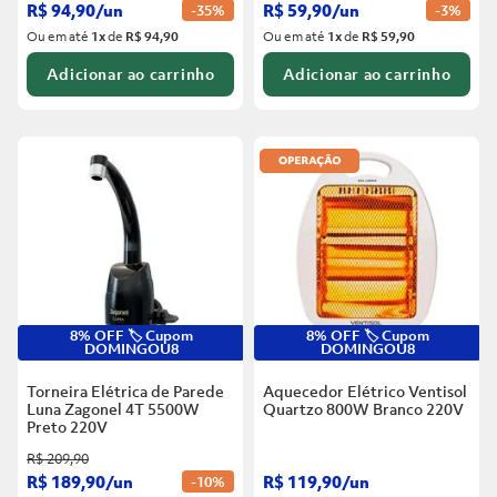
R$
94
,
90
/
un
R$
59
,
90
/
un
-
35%
-
3%
Ou em até
1
x
de
R$ 94,90
Ou em até
1
x
de
R$ 59,90
Adicionar ao carrinho
Adicionar ao carrinho
8% OFF 🏷️ Cupom
8% OFF 🏷️ Cupom
DOMINGOU8
DOMINGOU8
Torneira Elétrica de Parede
Aquecedor Elétrico Ventisol
Luna Zagonel 4T 5500W
Quartzo 800W Branco
220V
Preto
220V
R$
209
,
90
R$
189
,
90
/
un
R$
119
,
90
/
un
-
10%