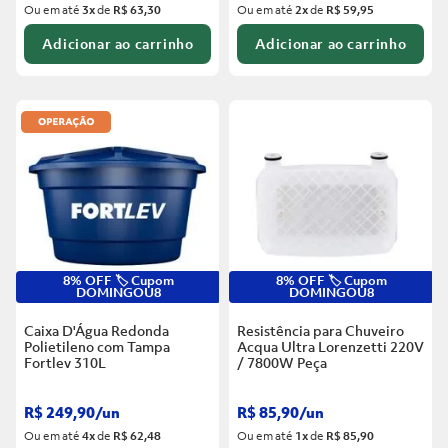
Ou em até
3
x
de
R$ 63,30
Ou em até
2
x
de
R$ 59,95
Adicionar ao carrinho
Adicionar ao carrinho
8% OFF 🏷️ Cupom
8% OFF 🏷️ Cupom
DOMINGOU8
DOMINGOU8
Caixa D'Água Redonda
Resistência para Chuveiro
Polietileno com Tampa
Acqua Ultra Lorenzetti 220V
Fortlev
310L
/ 7800W
Peça
R$
249
,
90
/
un
R$
85
,
90
/
un
Ou em até
4
x
de
R$ 62,48
Ou em até
1
x
de
R$ 85,90