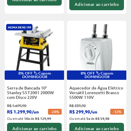
Adicionar ao carrinho
8% OFF 🏷️ Cupom
8% OFF 🏷️ Cupom
DOMINGOU8
DOMINGOU8
Serra de Bancada 10”
Aquecedor de Água Elétrico
Stanley SST2001 2000W
Versátil Lorenzetti Branco
com Disco
220V
5500W
110V
R$
1
.
699
,
90
R$
339
,
90
R$
1
.
299
,
90
/
un
R$
299
,
90
/
un
-
24%
-
12%
Ou em até
10
x
de
R$ 129,99
Ou em até
5
x
de
R$ 59,98
Adicionar ao carrinho
Adicionar ao carrinho