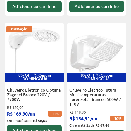
Adicionar ao carrinho
Adicionar ao carrinho
8% OFF 🏷️ Cupom
8% OFF 🏷️ Cupom
DOMINGOU8
DOMINGOU8
Chuveiro Eletrônico Optima
Chuveiro Elétrico Futura
Zagonel Branco
220V /
Multitemperaturas
7700W
Lorenzetti Branco
5500W /
110V
R$
189
,
90
R$
149
,
90
R$
169
,
90
/
un
-
11%
R$
134
,
91
/
un
-
10%
Ou em até
3
x
de
R$ 56,63
Ou em até
2
x
de
R$ 67,46
Adicionar ao carrinho