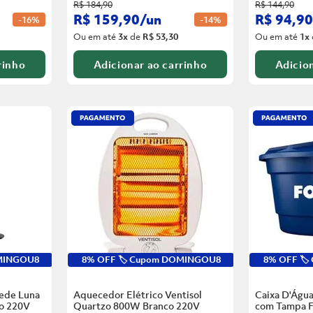
R$
184
,
90
R$
144
,
90
R$
159
,
90
/
un
R$
94
,
90
-
16%
-
14%
Ou em até
3
x
de
R$ 53,30
Ou em até
1
x
rinho
Adicionar ao carrinho
Adicion
OMINGOU8
8% OFF 🏷️ Cupom DOMINGOU8
8% OFF 🏷
rede Luna
Aquecedor Elétrico Ventisol
Caixa D'Água
o
220V
Quartzo 800W Branco
220V
com Tampa F