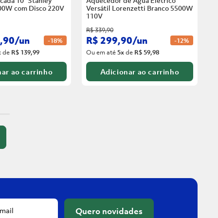
cada 10” Stanley
Aquecedor de Água Elétrico
00W com Disco
220V
Versátil Lorenzetti Branco 5500W
110V
R$
339
,
90
,
90
/
un
R$
299
,
90
/
un
-
18%
-
12%
x
de
R$ 139,99
Ou em até
5
x
de
R$ 59,98
ar ao carrinho
Adicionar ao carrinho
Quero novidades