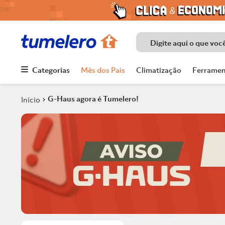
Digite aqui o que voc
Categorias
Mês dos Pais
Climatização
Ferramen
Termos mais
buscados
G-Haus agora é Tumelero!
1
º
Porcelanato
2
º
Chuveiro
3
º
Piso
4
º
Piso Ceramico
5
º
Porta
6
º
Telha
7
º
Forro Pvc