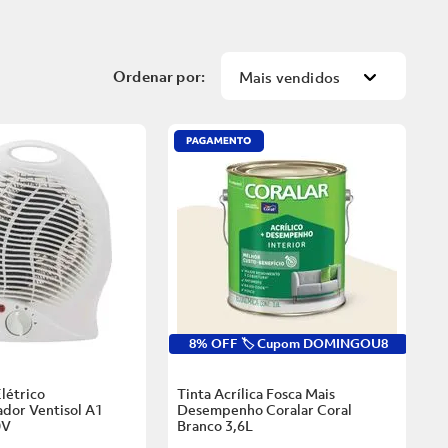
Mais vendidos
8% OFF 🏷️ Cupom DOMINGOU8
létrico
Tinta Acrílica Fosca Mais
dor Ventisol A1
Desempenho Coralar Coral
0V
Branco
3,6L