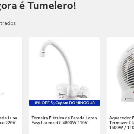
ora é Tumelero!
8% OFF 🏷️ Cupom DOMINGOU8
rede Luna
Torneira Elétrica de Parede Loren
Aquecedor E
nco
220V
Easy Lorenzetti
4800W 110V
Termoventila
1500W / 11