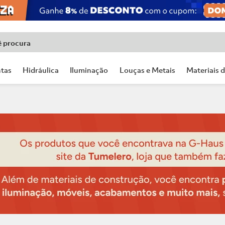
ê procura
tas
Hidráulica
Iluminação
Louças e Metais
Materiais 