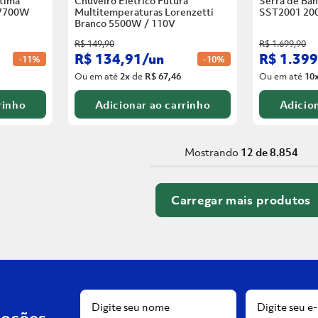
tima
Chuveiro Elétrico Futura
Serra de Ban
 7700W
Multitemperaturas Lorenzetti
SST2001 20
Branco
5500W / 110V
R$
149
,
90
R$
1
.
699
,
90
R$
134
,
91
/
un
R$
1
.
399
-
11%
-
10%
Ou em até
2
x
de
R$ 67,46
Ou em até
10
rinho
Adicionar ao carrinho
Adicion
Mostrando
12 de 8.854
moções