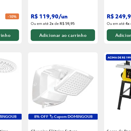
R$
119
,
90
/
un
R$
249
,
9
-
10%
Ou em até
2
x
de
R$ 59,95
Ou em até
4
x
rinho
Adicionar ao carrinho
Adicion
OMINGOU8
8% OFF 🏷️ Cupom DOMINGOU8