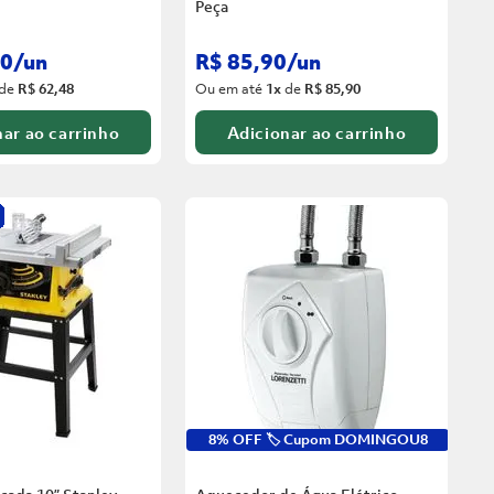
Peça
0
/
un
R$
85
,
90
/
un
de
R$ 62,48
Ou em até
1
x
de
R$ 85,90
ar ao carrinho
Adicionar ao carrinho
8% OFF 🏷️ Cupom DOMINGOU8