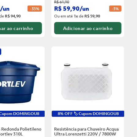
R$
61
,
90
/
un
R$
59
,
90
/
un
-
35%
-
3%
de
R$ 94,90
Ou em até
1
x
de
R$ 59,90
ar ao carrinho
Adicionar ao carrinho
️ Cupom DOMINGOU8
8% OFF 🏷️ Cupom DOMINGOU8
 Redonda Polietileno
Resistência para Chuveiro Acqua
ortlev
310L
Ultra Lorenzetti 220V / 7800W