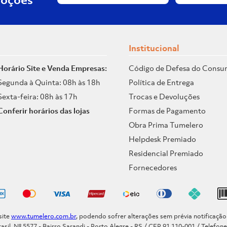
Institucional
Horário Site e Venda Empresas:
Código de Defesa do Consu
Segunda à Quinta: 08h às 18h
Política de Entrega
Sexta-feira: 08h às 17h
Trocas e Devoluções
Conferir horários das lojas
Formas de Pagamento
Obra Prima Tumelero
Helpdesk Premiado
Residencial Premiado
Fornecedores
site
www.tumelero.com.br
, podendo sofrer alterações sem prévia notificaçã
asil, Nº 5577 - Bairro Sarandi - Porto Alegre - RS / CEP 91.110-001 / Telefon