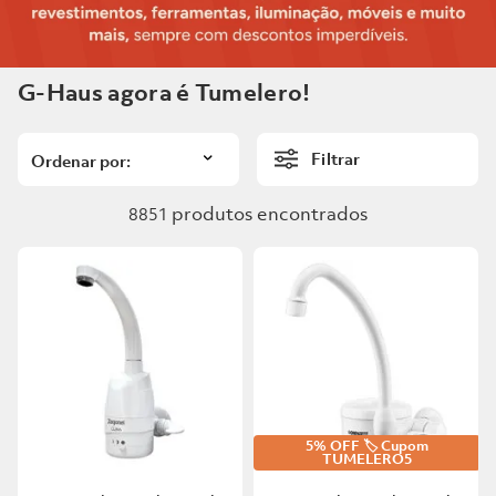
6
º
Telha
5
º
Porta
7
º
Forro Pvc
6
º
Telha
G-Haus agora é Tumelero!
8
º
Vaso Sanitário
7
º
Forro Pvc
9
º
Rodapé
Filtrar
8
º
Vaso Sanitário
10
º
Piso Vinilico
produtos
9
º
Rodapé
8851
10
º
Piso Vinilico
5% OFF 🏷️ Cupom
TUMELERO5