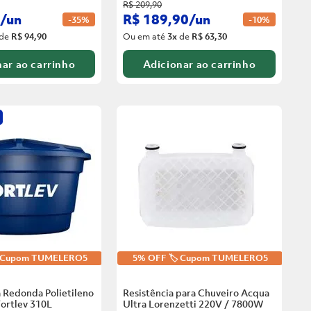
R$
209
,
90
/
un
R$
189
,
90
/
un
-
35%
-
10%
de
R$ 94,90
Ou em até
3
x
de
R$ 63,30
ar ao carrinho
Adicionar ao carrinho
️ Cupom TUMELERO5
5% OFF 🏷️ Cupom TUMELERO5
 Redonda Polietileno
Resistência para Chuveiro Acqua
ortlev
310L
Ultra Lorenzetti 220V / 7800W