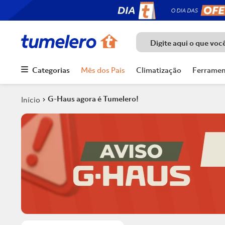
Digite aqui o que voc
Categorias
Mês dos Pais
Climatização
Ferramen
Termos mais
buscados
G-Haus agora é Tumelero!
1
º
Porcelanato
2
º
Piso
3
º
Chuveiro
4
º
Piso Ceramico
5
º
Porta
6
º
Telha
7
º
Forro Pvc