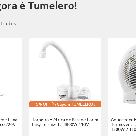
ora é Tumelero!
5% OFF 🏷️ Cupom TUMELERO5
rede Luna
Torneira Elétrica de Parede Loren
Aquecedor E
nco
220V
Easy Lorenzetti
4800W 110V
Termoventila
1500W / 11