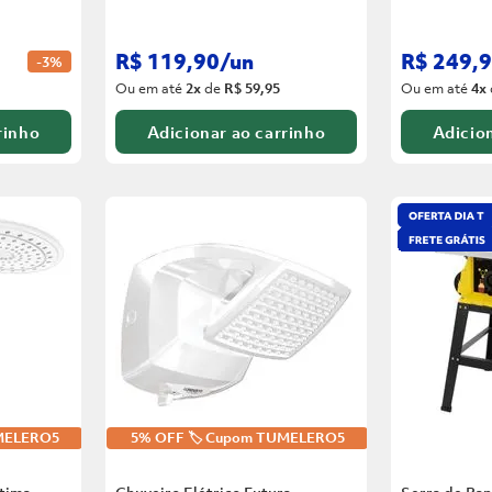
R$
119
,
90
/
un
R$
249
,
9
-
3%
Ou em até
2
x
de
R$ 59,95
Ou em até
4
x
rinho
Adicionar ao carrinho
Adicion
UMELERO5
5% OFF 🏷️ Cupom TUMELERO5