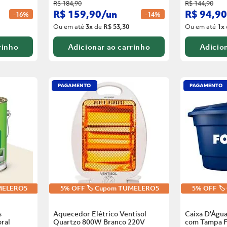
R$
184
,
90
R$
144
,
90
R$
159
,
90
/
un
R$
94
,
90
-
16%
-
14%
Ou em até
3
x
de
R$ 53,30
Ou em até
1
x
rinho
Adicionar ao carrinho
Adicion
UMELERO5
5% OFF 🏷️ Cupom TUMELERO5
5% OFF 🏷
s
Aquecedor Elétrico Ventisol
Caixa D'Água
ral
Quartzo 800W Branco
220V
com Tampa F