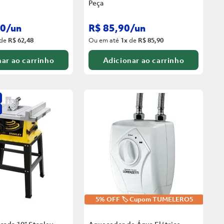
Peça
0
/
un
R$
85
,
90
/
un
de
R$ 62,48
Ou em até
1
x
de
R$ 85,90
ar ao carrinho
Adicionar ao carrinho
5% OFF 🏷️ Cupom TUMELERO5