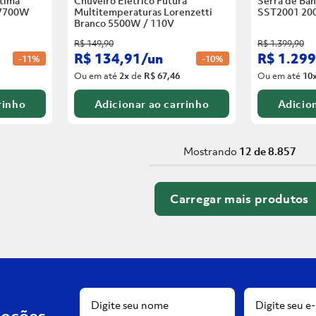
tima
Chuveiro Elétrico Futura
Serra de Ban
 7700W
Multitemperaturas Lorenzetti
SST2001 20
Branco
5500W / 110V
R$
149
,
90
R$
1
.
399
,
90
R$
134
,
91
/
un
R$
1
.
299
-
11%
-
10%
Ou em até
2
x
de
R$ 67,46
Ou em até
10
rinho
Adicionar ao carrinho
Adicion
Mostrando
12 de 8.857
moções