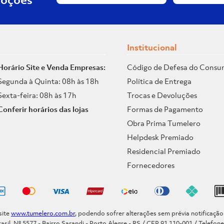
Institucional
Horário Site e Venda Empresas:
Código de Defesa do Consu
Segunda à Quinta: 08h às 18h
Política de Entrega
Sexta-feira: 08h às 17h
Trocas e Devoluções
Conferir horários das lojas
Formas de Pagamento
Obra Prima Tumelero
Helpdesk Premiado
Residencial Premiado
Fornecedores
site
www.tumelero.com.br
, podendo sofrer alterações sem prévia notificaçã
asil, Nº 5577 - Bairro Sarandi - Porto Alegre - RS / CEP 91.110-001 / Telefon