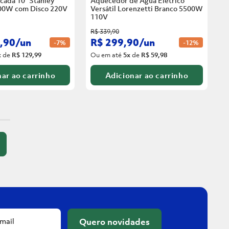
cada 10” Stanley
Aquecedor de Água Elétrico
00W com Disco
220V
Versátil Lorenzetti Branco 5500W
110V
R$
339
,
90
,
90
/
un
R$
299
,
90
/
un
-
7%
-
12%
x
de
R$ 129,99
Ou em até
5
x
de
R$ 59,98
ar ao carrinho
Adicionar ao carrinho
Quero novidades