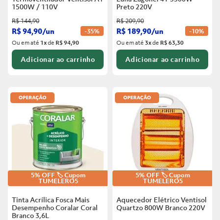
1500W / 110V
Preto
220V
R$
144
,
90
R$
209
,
90
R$
94
,
90
/
un
R$
189
,
90
/
un
-
35%
-
10%
Ou em até
1
x
de
R$ 94,90
Ou em até
3
x
de
R$ 63,30
Adicionar ao carrinho
Adicionar ao carrinho
5% OFF 🏷️ Cupom
5% OFF 🏷️ Cupom
TUMELERO5
TUMELERO5
Tinta Acrílica Fosca Mais
Aquecedor Elétrico Ventisol
Desempenho Coralar Coral
Quartzo 800W Branco
220V
Branco
3,6L