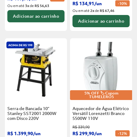
R$
134
,
91
/
un
-
10%
Ou em até
3
x
de
R$ 56,63
Ou em até
2
x
de
R$ 67,46
Adicionar ao carrinho
Adicionar ao carrinho
5% OFF 🏷️ Cupom
TUMELERO5
Serra de Bancada 10”
Aquecedor de Água Elétrico
Stanley SST2001 2000W
Versátil Lorenzetti Branco
com Disco
220V
5500W
110V
R$
339
,
90
R$
1
.
399
,
90
/
un
R$
299
,
90
/
un
-
12%