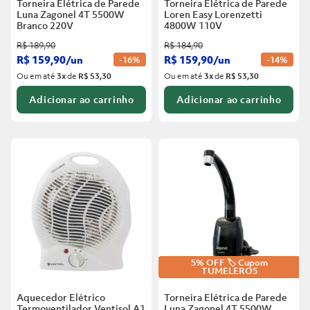
Torneira Elétrica de Parede
Torneira Elétrica de Parede
Luna Zagonel 4T 5500W
Loren Easy Lorenzetti
Branco
220V
4800W 110V
R$
189
,
90
R$
184
,
90
R$
159
,
90
/
un
R$
159
,
90
/
un
-
16%
-
14%
Ou em até
3
x
de
R$ 53,30
Ou em até
3
x
de
R$ 53,30
Adicionar ao carrinho
Adicionar ao carrinho
5% OFF 🏷️ Cupom
TUMELERO5
Aquecedor Elétrico
Torneira Elétrica de Parede
Termoventilador Ventisol A1
Luna Zagonel 4T 5500W