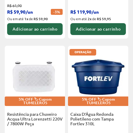
R$
61
,
90
R$
59
,
90
/
un
R$
119
,
90
/
un
-
3%
Ou em até
1
x
de
R$ 59,90
Ou em até
2
x
de
R$ 59,95
Adicionar ao carrinho
Adicionar ao carrinho
5% OFF 🏷️ Cupom
5% OFF 🏷️ Cupom
TUMELERO5
TUMELERO5
Resistência para Chuveiro
Caixa D'Água Redonda
Acqua Ultra Lorenzetti 220V
Polietileno com Tampa
/ 7800W
Peça
Fortlev
310L