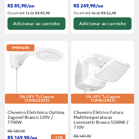
R$
85
,
90
/
un
R$
249
,
90
/
un
Ou em até
1
x
de
R$ 85,90
Ou em até
4
x
de
R$ 62,48
Adicionar ao carrinho
Adicionar ao carrinho
5% OFF 🏷️ Cupom
5% OFF 🏷️ Cupom
TUMELERO5
TUMELERO5
Chuveiro Eletrônico Optima
Chuveiro Elétrico Futura
Zagonel Branco
220V /
Multitemperaturas
7700W
Lorenzetti Branco
5500W /
110V
R$
189
,
90
R$
149
,
90
R$
169
,
90
/
un
-
11%