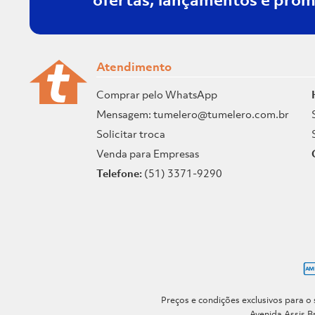
Komeco
Espelhos e
AÇO PP
Telefonia
4W
Espelhado
Espelheiras
Talentos
AÇO / NYLON
Praia e Piscina
5450W
Estampado
Ferramentas de
Elizabeth
AÇO ALUMINIO
Adesivos reparos e
jardinagem
5500W
creme
Ordene
acessórios
AÇO ATC SAE 1057
Tinta spray
Atendimento
hidráulicos
550W
Vermelho e Preto
HellermannTyton
Aço baixo carbono
Espaçadores e
Batentes,
5700W
Grafite
Pisoforte
Comprar pelo WhatsApp
Niveladores
Guarnições e
AÇO BTC
5W
Nude
Acessórios
Darabras
Prateleiras para
Mensagem: tumelero@tumelero.com.br
AÇO BTC SAE 1006
Banheiro
6,5Hp
Marrom escuro
Cimentos e
Eliane
Solicitar troca
Aço Carbono
Argamassas
Tubo para Água
60W
Prata/Preto
Sayerlack
Aço carbono ao boro
Venda para Empresas
quente
Aquecedores de
650W
Colorido
Nutriplan
Água
Aço carbono Cabo:
Tomadas, módulos e
Telefone:
(51) 3371-9290
6800W
Azul/Preto
Polipropileno
cabos para telefone
Bettanin
Adaptadores e
Plugues
6W
3000K - luz quente
Aço carbono com
Porta de Madeira
Lp Parafusos
(amarela)
pintura eletrostática
Decoração
700W
Porcas e Arruelas
Portinari
6500K - luz fria
Aço carbono e
Móveis para
72W
Fitas
Plasitap
(branca)
diamante sintético
Lavanderia
7500W
Escovas e Esponjas
Secalux
Decorado
aço carbono e
Janelas
madeira
750W
Cantos
Sanremo
Azul e branco
Organização de
Aço carbono
7700W
Closets
Misturadores para
Eucafloor
Preto e amarelo
temperado
Preços e condições exclusivos para o 
Banheiro
800W
Spots
Sander
Azul Clara
Avenida Assis Br