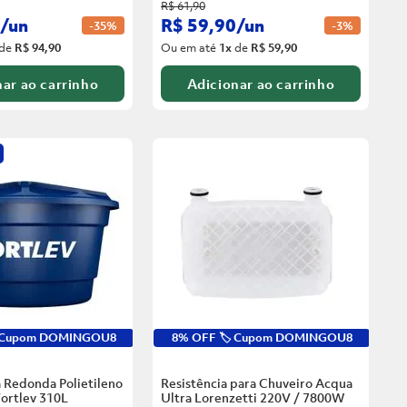
R$
61
,
90
/
un
R$
59
,
90
/
un
-
35%
-
3%
de
R$ 94,90
Ou em até
1
x
de
R$ 59,90
ar ao carrinho
Adicionar ao carrinho
️ Cupom DOMINGOU8
8% OFF 🏷️ Cupom DOMINGOU8
 Redonda Polietileno
Resistência para Chuveiro Acqua
ortlev
310L
Ultra Lorenzetti 220V / 7800W