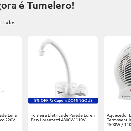
ora é Tumelero!
8% OFF 🏷️ Cupom DOMINGOU8
rede Luna
Torneira Elétrica de Parede Loren
Aquecedor E
nco
220V
Easy Lorenzetti
4800W 110V
Termoventila
1500W / 11