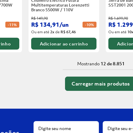
tima
Chuveiro Elétrico Futura
Serra de Ban
 7700W
Multitemperaturas Lorenzetti
SST2001 20
Branco
5500W / 110V
R$
149
,
90
R$
1
.
699
,
90
R$
134
,
91
/
un
R$
1
.
299
-
11%
-
10%
Ou em até
2
x
de
R$ 67,46
Ou em até
10
rinho
Adicionar ao carrinho
Adicion
Mostrando
12 de 8.851
moções