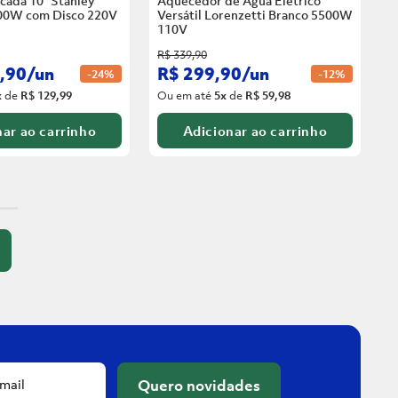
cada 10” Stanley
Aquecedor de Água Elétrico
00W com Disco
220V
Versátil Lorenzetti Branco 5500W
110V
R$
339
,
90
,
90
/
un
R$
299
,
90
/
un
-
24%
-
12%
x
de
R$ 129,99
Ou em até
5
x
de
R$ 59,98
ar ao carrinho
Adicionar ao carrinho
Quero novidades