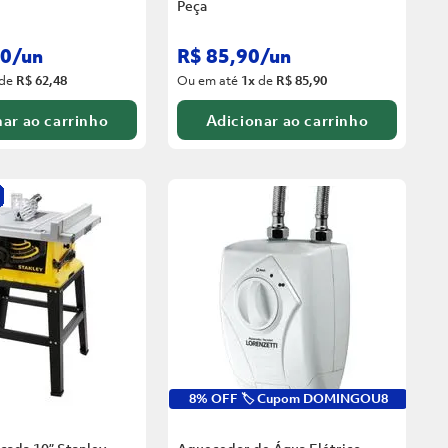
Peça
0
/
un
R$
85
,
90
/
un
de
R$ 62,48
Ou em até
1
x
de
R$ 85,90
ar ao carrinho
Adicionar ao carrinho
8% OFF 🏷️ Cupom DOMINGOU8