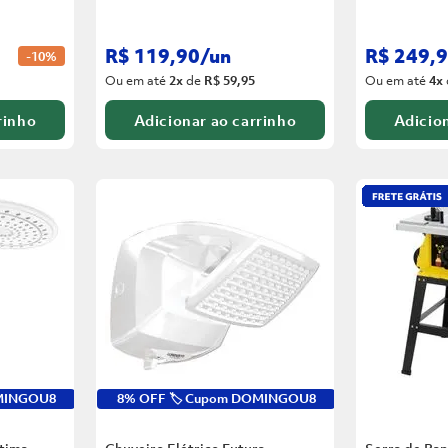
R$
119
,
90
/
un
R$
249
,
9
-
10%
Ou em até
2
x
de
R$ 59,95
Ou em até
4
x
rinho
Adicionar ao carrinho
Adicion
OMINGOU8
8% OFF 🏷️ Cupom DOMINGOU8