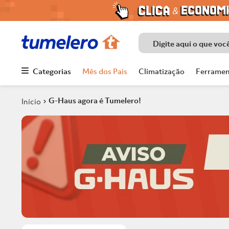
Digite aqui o que voc
Categorias
Mês dos Pais
Climatização
Ferramen
Termos mais
buscados
G-Haus agora é Tumelero!
1
º
Porcelanato
2
º
Chuveiro
3
º
Piso
4
º
Piso Ceramico
5
º
Porta
6
º
Telha
7
º
Forro Pvc