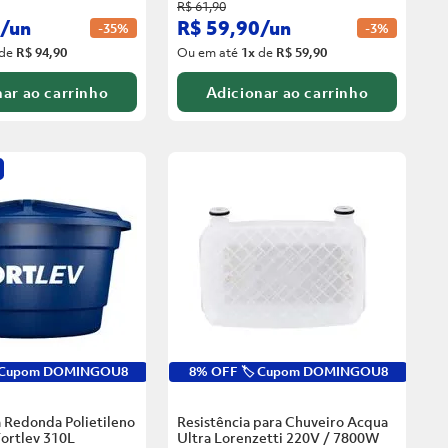
R$
61
,
90
/
un
R$
59
,
90
/
un
-
35%
-
3%
de
R$ 94,90
Ou em até
1
x
de
R$ 59,90
ar ao carrinho
Adicionar ao carrinho
️ Cupom DOMINGOU8
8% OFF 🏷️ Cupom DOMINGOU8
 Redonda Polietileno
Resistência para Chuveiro Acqua
ortlev
310L
Ultra Lorenzetti 220V / 7800W