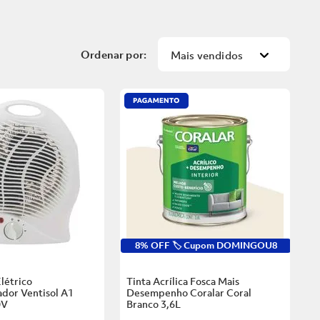
Mais vendidos
8% OFF 🏷️ Cupom DOMINGOU8
létrico
Tinta Acrílica Fosca Mais
dor Ventisol A1
Desempenho Coralar Coral
0V
Branco
3,6L