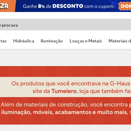
ê procura
tas
Hidráulica
Iluminação
Louças e Metais
Materiais 