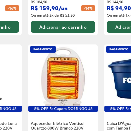
R$
184
,
90
R$
144
,
90
R$
159
,
90
/
un
R$
94
,
90
-
16%
-
14%
Ou em até
3
x
de
R$ 53,30
Ou em até
1
x
rinho
Adicionar ao carrinho
Adicion
OMINGOU8
8% OFF 🏷️ Cupom DOMINGOU8
8% OFF 🏷
rede Luna
Aquecedor Elétrico Ventisol
Caixa D'Água
o
220V
Quartzo 800W Branco
220V
com Tampa F