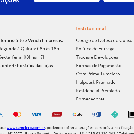
Institucional
Horário Site e Venda Empresas:
Código de Defesa do Consu
Segunda à Quinta: 08h às 18h
Política de Entrega
Sexta-feira: 08h às 17h
Trocas e Devoluções
Conferir horários das lojas
Formas de Pagamento
Obra Prima Tumelero
Helpdesk Premiado
Residencial Premiado
Fornecedores
site
www.tumelero.com.br
, podendo sofrer alterações sem prévia notificaçã
asil, Nº 5577 - Bairro Sarandi - Porto Alegre - RS / CEP 91.110-001 / Telefon