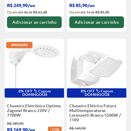
R$
249
,
90
/
un
R$
85
,
90
/
un
Ou em até
4
x
de
R$ 62,48
Ou em até
1
x
de
R$ 85,90
Adicionar ao carrinho
Adicionar ao carrinho
8% OFF 🏷️ Cupom
8% OFF 🏷️ Cupom
DOMINGOU8
DOMINGOU8
Chuveiro Eletrônico Optima
Chuveiro Elétrico Futura
Zagonel Branco
220V /
Multitemperaturas
7700W
Lorenzetti Branco
5500W /
110V
R$
189
,
90
R$
149
,
90
R$
169
,
90
/
un
-
11%