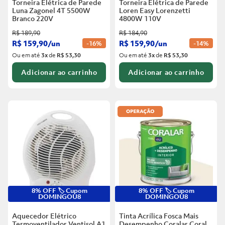
Torneira Elétrica de Parede
Torneira Elétrica de Parede
Luna Zagonel 4T 5500W
Loren Easy Lorenzetti
Branco
220V
4800W 110V
R$
189
,
90
R$
184
,
90
R$
159
,
90
/
un
R$
159
,
90
/
un
-
16%
-
14%
Ou em até
3
x
de
R$ 53,30
Ou em até
3
x
de
R$ 53,30
Adicionar ao carrinho
Adicionar ao carrinho
8% OFF 🏷️ Cupom
8% OFF 🏷️ Cupom
DOMINGOU8
DOMINGOU8
Aquecedor Elétrico
Tinta Acrílica Fosca Mais
Termoventilador Ventisol A1
Desempenho Coralar Coral