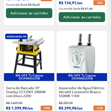
R$
134
,
91
/
un
-
10%
Ou em até
3
x
de
R$ 56,63
Ou em até
2
x
de
R$ 67,46
Adicionar ao carrinho
Adicionar ao carrinho
8% OFF 🏷️ Cupom
8% OFF 🏷️ Cupom
DOMINGOU8
DOMINGOU8
Serra de Bancada 10”
Aquecedor de Água Elétrico
Stanley SST2001 2000W
Versátil Lorenzetti Branco
com Disco
220V
5500W
110V
R$
1
.
699
,
90
R$
339
,
90
R$
1
.
399
,
90
/
un
R$
299
,
90
/
un
-
18%
-
12%