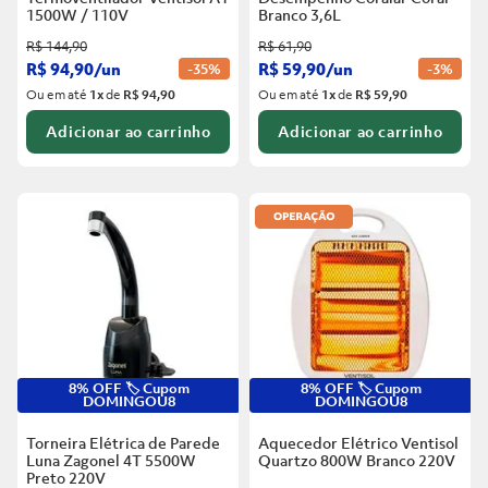
1500W / 110V
Branco
3,6L
R$
144
,
90
R$
61
,
90
R$
94
,
90
/
un
R$
59
,
90
/
un
-
35%
-
3%
Ou em até
1
x
de
R$ 94,90
Ou em até
1
x
de
R$ 59,90
Adicionar ao carrinho
Adicionar ao carrinho
8% OFF 🏷️ Cupom
8% OFF 🏷️ Cupom
DOMINGOU8
DOMINGOU8
Torneira Elétrica de Parede
Aquecedor Elétrico Ventisol
Luna Zagonel 4T 5500W
Quartzo 800W Branco
220V
Preto
220V