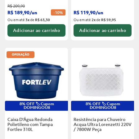
R$
209
,
90
R$
189
,
90
/
un
R$
119
,
90
/
un
-
10%
Ou em até
3
x
de
R$ 63,30
Ou em até
2
x
de
R$ 59,95
Adicionar ao carrinho
Adicionar ao carrinho
8% OFF 🏷️ Cupom
8% OFF 🏷️ Cupom
DOMINGOU8
DOMINGOU8
Caixa D'Água Redonda
Resistência para Chuveiro
Polietileno com Tampa
Acqua Ultra Lorenzetti 220V
Fortlev
310L
/ 7800W
Peça