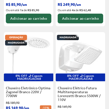
R$
85
,
90
/
un
R$
249
,
90
/
un
Ou em até
1
x
de
R$ 85,90
Ou em até
4
x
de
R$ 62,48
Adicionar ao carrinho
Adicionar ao carrinho
8% OFF 🌙 Cupom
8% OFF 🌙 Cupom
MADRUGADA8
MADRUGADA8
Chuveiro Eletrônico Optima
Chuveiro Elétrico Futura
Zagonel Branco
220V /
Multitemperaturas
7700W
Lorenzetti Branco
5500W /
110V
R$
189
,
90
R$
149
,
90
R$
169
,
90
/
un
-
11%