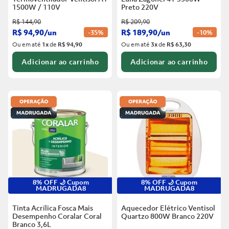
1500W / 110V
Preto
220V
R$
144
,
90
R$
209
,
90
R$
94
,
90
/
un
R$
189
,
90
/
un
-
35%
-
10%
Ou em até
1
x
de
R$ 94,90
Ou em até
3
x
de
R$ 63,30
Adicionar ao carrinho
Adicionar ao carrinho
8% OFF 🌙 Cupom
8% OFF 🌙 Cupom
MADRUGADA8
MADRUGADA8
Tinta Acrílica Fosca Mais
Aquecedor Elétrico Ventisol
Desempenho Coralar Coral
Quartzo 800W Branco
220V
Branco
3,6L