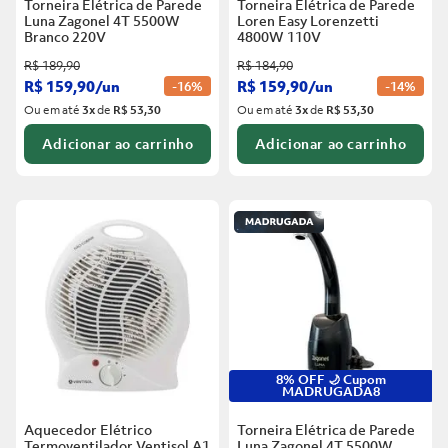
Torneira Elétrica de Parede
Torneira Elétrica de Parede
Luna Zagonel 4T 5500W
Loren Easy Lorenzetti
Branco
220V
4800W 110V
R$
189
,
90
R$
184
,
90
R$
159
,
90
/
un
R$
159
,
90
/
un
-
16%
-
14%
Ou em até
3
x
de
R$ 53,30
Ou em até
3
x
de
R$ 53,30
Adicionar ao carrinho
Adicionar ao carrinho
8% OFF 🌙 Cupom
MADRUGADA8
Aquecedor Elétrico
Torneira Elétrica de Parede
Termoventilador Ventisol A1
Luna Zagonel 4T 5500W