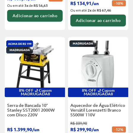
R$
134
,
91
/
un
-
10%
Ou em até
3
x
de
R$ 56,63
Ou em até
2
x
de
R$ 67,46
Adicionar ao carrinho
Adicionar ao carrinho
8% OFF 🌙 Cupom
8% OFF 🌙 Cupom
MADRUGADA8
MADRUGADA8
Serra de Bancada 10”
Aquecedor de Água Elétrico
Stanley SST2001 2000W
Versátil Lorenzetti Branco
com Disco
220V
5500W
110V
R$
339
,
90
R$
1
.
399
,
90
/
un
R$
299
,
90
/
un
-
12%