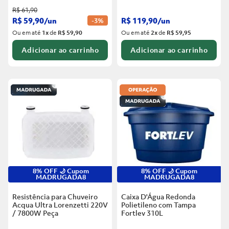
R$
61
,
90
R$
59
,
90
/
un
R$
119
,
90
/
un
-
3%
Ou em até
1
x
de
R$ 59,90
Ou em até
2
x
de
R$ 59,95
Adicionar ao carrinho
Adicionar ao carrinho
8% OFF 🌙 Cupom
8% OFF 🌙 Cupom
MADRUGADA8
MADRUGADA8
Resistência para Chuveiro
Caixa D'Água Redonda
Acqua Ultra Lorenzetti 220V
Polietileno com Tampa
/ 7800W
Peça
Fortlev
310L