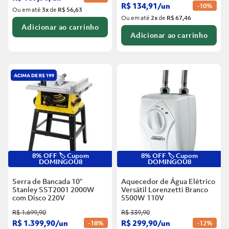
R$
134
,
91
/
un
-
10%
Ou em até
3
x
de
R$ 56,63
Ou em até
2
x
de
R$ 67,46
Adicionar ao carrinho
Adicionar ao carrinho
8% OFF 🏷️ Cupom
8% OFF 🏷️ Cupom
DOMINGOU8
DOMINGOU8
Serra de Bancada 10”
Aquecedor de Água Elétrico
Stanley SST2001 2000W
Versátil Lorenzetti Branco
com Disco
220V
5500W
110V
R$
1
.
699
,
90
R$
339
,
90
R$
1
.
399
,
90
/
un
R$
299
,
90
/
un
-
18%
-
12%