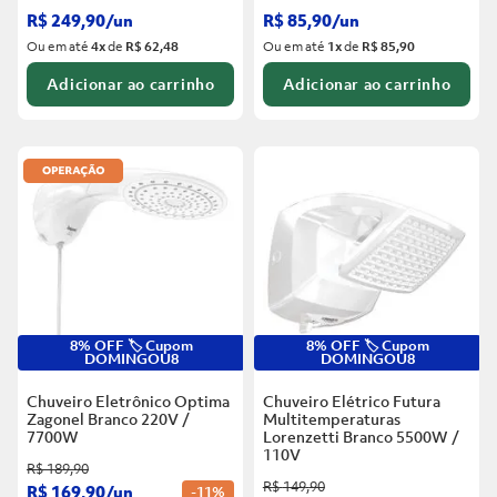
R$
249
,
90
/
un
R$
85
,
90
/
un
Ou em até
4
x
de
R$ 62,48
Ou em até
1
x
de
R$ 85,90
Adicionar ao carrinho
Adicionar ao carrinho
8% OFF 🏷️ Cupom
8% OFF 🏷️ Cupom
DOMINGOU8
DOMINGOU8
Chuveiro Eletrônico Optima
Chuveiro Elétrico Futura
Zagonel Branco
220V /
Multitemperaturas
7700W
Lorenzetti Branco
5500W /
110V
R$
189
,
90
R$
149
,
90
R$
169
,
90
/
un
-
11%