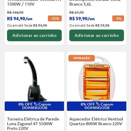
1500W / 110V
Branco
3,6L
R$
144
,
90
R$
61
,
90
R$
94
,
90
/
un
R$
59
,
90
/
un
-
35%
-
3%
Ou em até
1
x
de
R$ 94,90
Ou em até
1
x
de
R$ 59,90
Adicionar ao carrinho
Adicionar ao carrinho
8% OFF 🏷️ Cupom
8% OFF 🏷️ Cupom
DOMINGOU8
DOMINGOU8
Torneira Elétrica de Parede
Aquecedor Elétrico Ventisol
Luna Zagonel 4T 5500W
Quartzo 800W Branco
220V
Preto
220V