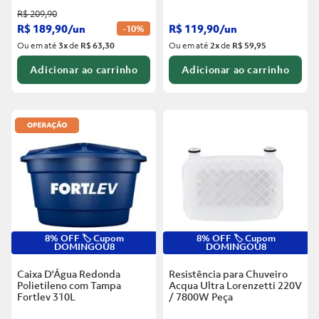
R$
209
,
90
R$
189
,
90
/
un
R$
119
,
90
/
un
-
10%
Ou em até
3
x
de
R$ 63,30
Ou em até
2
x
de
R$ 59,95
Adicionar ao carrinho
Adicionar ao carrinho
8% OFF 🏷️ Cupom
8% OFF 🏷️ Cupom
DOMINGOU8
DOMINGOU8
Caixa D'Água Redonda
Resistência para Chuveiro
Polietileno com Tampa
Acqua Ultra Lorenzetti 220V
Fortlev
310L
/ 7800W
Peça