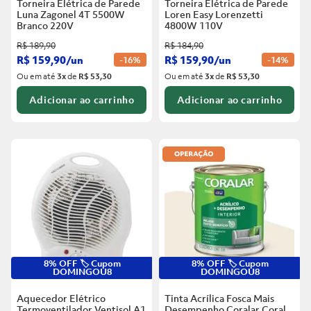
Torneira Elétrica de Parede
Torneira Elétrica de Parede
Luna Zagonel 4T 5500W
Loren Easy Lorenzetti
Branco
220V
4800W 110V
R$
189
,
90
R$
184
,
90
R$
159
,
90
/
un
R$
159
,
90
/
un
-
16%
-
14%
Ou em até
3
x
de
R$ 53,30
Ou em até
3
x
de
R$ 53,30
Adicionar ao carrinho
Adicionar ao carrinho
8% OFF 🏷️ Cupom
8% OFF 🏷️ Cupom
DOMINGOU8
DOMINGOU8
Aquecedor Elétrico
Tinta Acrílica Fosca Mais
Termoventilador Ventisol A1
Desempenho Coralar Coral