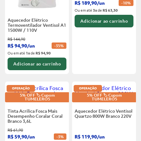
R$
189
,
90
/
un
-
10%
Ou em até
3
x
de
R$ 63,30
Aquecedor Elétrico
Adicionar ao carrinho
Termoventilador Ventisol A1
1500W / 110V
R$
144
,
90
R$
94
,
90
/
un
-
35%
Ou em até
1
x
de
R$ 94,90
Adicionar ao carrinho
5% OFF 🏷️ Cupom
5% OFF 🏷️ Cupom
TUMELERO5
TUMELERO5
Tinta Acrílica Fosca Mais
Aquecedor Elétrico Ventisol
Desempenho Coralar Coral
Quartzo 800W Branco
220V
Branco
3,6L
R$
61
,
90
R$
59
,
90
/
un
R$
119
,
90
/
un
-
3%