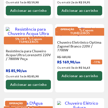
Ou em até
1
x
de
R$ 59,90
Ou em até
2
x
de
R$ 59,95
Adicionar ao carrinho
Adicionar ao carrinho
5% OFF 🏷️ Cupom
TUMELERO5
5% OFF 🏷️ Cupom
TUMELERO5
Chuveiro Eletrônico Optima
Zagonel Branco
220V /
7700W
Resistência para Chuveiro
Acqua Ultra Lorenzetti 220V
R$
189
,
90
/ 7800W
Peça
R$
169
,
90
/
un
-
11%
Ou em até
3
x
de
R$ 56,63
R$
85
,
90
/
un
Adicionar ao carrinho
Ou em até
1
x
de
R$ 85,90
Adicionar ao carrinho