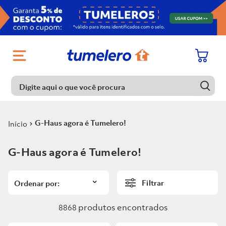
Digite aqui o que você procura
Digite aqui o que você procura
Termos mais buscados
G-Haus agora é Tumelero!
1
º
Porcelanato
Termos mais buscados
G-Haus agora é Tumelero!
2
º
Chuveiro
1
º
Porcelanato
3
º
Piso
Filtrar
2
º
Chuveiro
4
º
Piso Ceramico
3
º
Piso
produtos
8868
5
º
Porta
4
º
Piso Ceramico