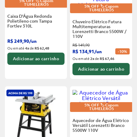
5% OFF 🏷️ Cupom
TUMELERO5
5% OFF 🏷️ Cupom
TUMELERO5
Caixa D'Água Redonda
Polietileno com Tampa
Chuveiro Elétrico Futura
Fortlev
310L
Multitemperaturas
Lorenzetti Branco
5500W /
110V
R$
249
,
90
/
un
R$
149
,
90
Ou em até
4
x
de
R$ 62,48
R$
134
,
91
/
un
-
10%
Adicionar ao carrinho
Ou em até
2
x
de
R$ 67,46
Adicionar ao carrinho
5% OFF 🏷️ Cupom
TUMELERO5
Aquecedor de Água Elétrico
Versátil Lorenzetti Branco
5500W
110V