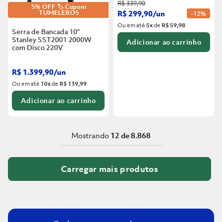
R$
339
,
90
5% OFF 🏷️ Cupom
R$
299
,
90
/
un
TUMELERO5
-
12%
Ou em até
5
x
de
R$ 59,98
Serra de Bancada 10”
Stanley SST2001 2000W
Adicionar ao carrinho
com Disco
220V
R$
1
.
399
,
90
/
un
Ou em até
10
x
de
R$ 139,99
Adicionar ao carrinho
Mostrando
12 de 8.868