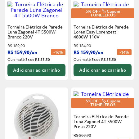
6
º
Telha
5
º
Porta
5% OFF 🏷️ Cupom
7
º
Forro Pvc
TUMELERO5
6
º
Telha
Torneira Elétrica de Parede
Torneira Elétrica de Parede
8
º
Vaso Sanitário
Luna Zagonel 4T 5500W
Loren Easy Lorenzetti
7
º
Forro Pvc
Branco
220V
4800W 110V
9
º
Rodapé
R$
189
,
90
R$
184
,
90
8
º
Vaso Sanitário
10
º
Janela
R$
159
,
90
/
un
R$
159
,
90
/
un
-
16%
-
14%
9
º
Rodapé
Ou em até
3
x
de
R$ 53,30
Ou em até
3
x
de
R$ 53,30
Adicionar ao carrinho
Adicionar ao carrinho
10
º
Janela
5% OFF 🏷️ Cupom
TUMELERO5
Torneira Elétrica de Parede
Luna Zagonel 4T 5500W
Preto
220V
R$
209
,
90