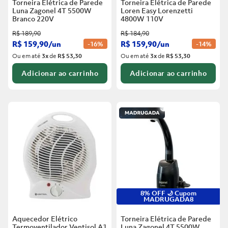
Torneira Elétrica de Parede
Torneira Elétrica de Parede
Luna Zagonel 4T 5500W
Loren Easy Lorenzetti
Branco
220V
4800W 110V
R$
189
,
90
R$
184
,
90
R$
159
,
90
/
un
R$
159
,
90
/
un
-
16%
-
14%
Ou em até
3
x
de
R$ 53,30
Ou em até
3
x
de
R$ 53,30
Adicionar ao carrinho
Adicionar ao carrinho
8% OFF 🌙 Cupom
MADRUGADA8
Aquecedor Elétrico
Torneira Elétrica de Parede
Termoventilador Ventisol A1
Luna Zagonel 4T 5500W