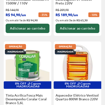
1500W / 110V
Preto
220V
R$
144
,
90
R$
209
,
90
R$
94
,
90
/
un
R$
189
,
90
/
un
-
35%
-
10%
Ou em até
1
x
de
R$ 94,90
Ou em até
3
x
de
R$ 63,30
Adicionar ao carrinho
Adicionar ao carrinho
8% OFF 🌙 Cupom
8% OFF 🌙 Cupom
MADRUGADA8
MADRUGADA8
Tinta Acrílica Fosca Mais
Aquecedor Elétrico Ventisol
Desempenho Coralar Coral
Quartzo 800W Branco
220V
Branco
3,6L