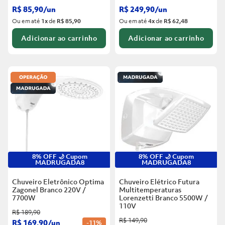
R$
85
,
90
/
un
R$
249
,
90
/
un
Ou em até
1
x
de
R$ 85,90
Ou em até
4
x
de
R$ 62,48
Adicionar ao carrinho
Adicionar ao carrinho
8% OFF 🌙 Cupom
8% OFF 🌙 Cupom
MADRUGADA8
MADRUGADA8
Chuveiro Eletrônico Optima
Chuveiro Elétrico Futura
Zagonel Branco
220V /
Multitemperaturas
7700W
Lorenzetti Branco
5500W /
110V
R$
189
,
90
R$
149
,
90
R$
169
,
90
/
un
-
11%