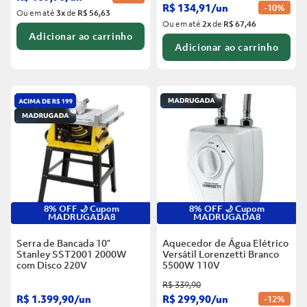
R$
134
,
91
/
un
-
10%
Ou em até
3
x
de
R$ 56,63
Ou em até
2
x
de
R$ 67,46
Adicionar ao carrinho
Adicionar ao carrinho
8% OFF 🌙 Cupom
8% OFF 🌙 Cupom
MADRUGADA8
MADRUGADA8
Serra de Bancada 10”
Aquecedor de Água Elétrico
Stanley SST2001 2000W
Versátil Lorenzetti Branco
com Disco
220V
5500W
110V
R$
339
,
90
R$
1
.
399
,
90
/
un
R$
299
,
90
/
un
-
12%