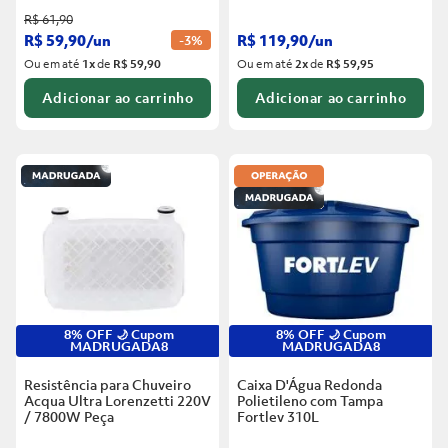
R$
61
,
90
R$
59
,
90
/
un
R$
119
,
90
/
un
-
3%
Ou em até
1
x
de
R$ 59,90
Ou em até
2
x
de
R$ 59,95
Adicionar ao carrinho
Adicionar ao carrinho
8% OFF 🌙 Cupom
8% OFF 🌙 Cupom
MADRUGADA8
MADRUGADA8
Resistência para Chuveiro
Caixa D'Água Redonda
Acqua Ultra Lorenzetti 220V
Polietileno com Tampa
/ 7800W
Peça
Fortlev
310L