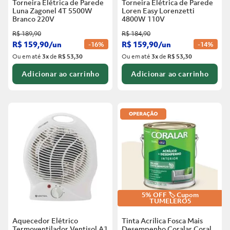
Torneira Elétrica de Parede
Torneira Elétrica de Parede
Luna Zagonel 4T 5500W
Loren Easy Lorenzetti
Branco
220V
4800W 110V
R$
189
,
90
R$
184
,
90
R$
159
,
90
/
un
R$
159
,
90
/
un
-
16%
-
14%
Ou em até
3
x
de
R$ 53,30
Ou em até
3
x
de
R$ 53,30
Adicionar ao carrinho
Adicionar ao carrinho
5% OFF 🏷️ Cupom
TUMELERO5
Aquecedor Elétrico
Tinta Acrílica Fosca Mais
Termoventilador Ventisol A1
Desempenho Coralar Coral