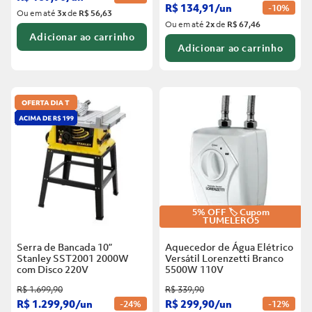
R$
134
,
91
/
un
-
10%
Ou em até
3
x
de
R$ 56,63
Ou em até
2
x
de
R$ 67,46
Adicionar ao carrinho
Adicionar ao carrinho
5% OFF 🏷️ Cupom
TUMELERO5
Serra de Bancada 10”
Aquecedor de Água Elétrico
Stanley SST2001 2000W
Versátil Lorenzetti Branco
com Disco
220V
5500W
110V
R$
1
.
699
,
90
R$
339
,
90
R$
1
.
299
,
90
/
un
R$
299
,
90
/
un
-
24%
-
12%