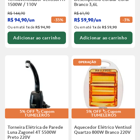
1500W / 110V
Branco
3,6L
R$
144
,
90
R$
61
,
90
R$
94
,
90
/
un
R$
59
,
90
/
un
-
35%
-
3%
Ou em até
1
x
de
R$ 94,90
Ou em até
1
x
de
R$ 59,90
Adicionar ao carrinho
Adicionar ao carrinho
5% OFF 🏷️ Cupom
5% OFF 🏷️ Cupom
TUMELERO5
TUMELERO5
Torneira Elétrica de Parede
Aquecedor Elétrico Ventisol
Luna Zagonel 4T 5500W
Quartzo 800W Branco
220V
Preto
220V