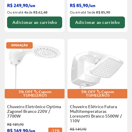
R$
249
,
90
/
un
R$
85
,
90
/
un
Ou em até
4
x
de
R$ 62,48
Ou em até
1
x
de
R$ 85,90
Adicionar ao carrinho
Adicionar ao carrinho
5% OFF 🏷️ Cupom
5% OFF 🏷️ Cupom
TUMELERO5
TUMELERO5
Chuveiro Eletrônico Optima
Chuveiro Elétrico Futura
Zagonel Branco
220V /
Multitemperaturas
7700W
Lorenzetti Branco
5500W /
110V
R$
189
,
90
R$
149
,
90
R$
169
,
90
/
un
-
11%