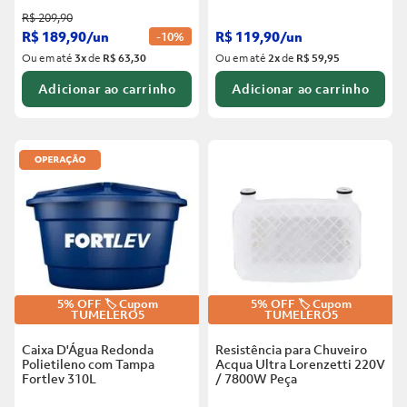
R$
209
,
90
R$
189
,
90
/
un
R$
119
,
90
/
un
-
10%
Ou em até
3
x
de
R$ 63,30
Ou em até
2
x
de
R$ 59,95
Adicionar ao carrinho
Adicionar ao carrinho
5% OFF 🏷️ Cupom
5% OFF 🏷️ Cupom
TUMELERO5
TUMELERO5
Caixa D'Água Redonda
Resistência para Chuveiro
Polietileno com Tampa
Acqua Ultra Lorenzetti 220V
Fortlev
310L
/ 7800W
Peça