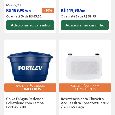
R$
209
,
90
R$
189
,
90
/
un
R$
119
,
90
/
un
-
10%
Ou em até
3
x
de
R$ 63,30
Ou em até
2
x
de
R$ 59,95
Adicionar ao carrinho
Adicionar ao carrinho
5% OFF 🏷️ Cupom
5% OFF 🏷️ Cupom
TUMELERO5
TUMELERO5
Caixa D'Água Redonda
Resistência para Chuveiro
Polietileno com Tampa
Acqua Ultra Lorenzetti 220V
Fortlev
310L
/ 7800W
Peça