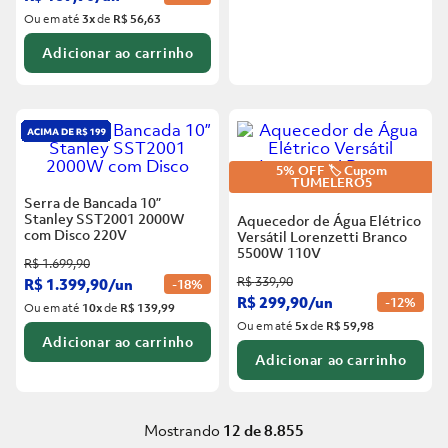
Ou em até
3
x
de
R$ 56,63
Adicionar ao carrinho
5% OFF 🏷️ Cupom
TUMELERO5
Serra de Bancada 10”
Stanley SST2001 2000W
Aquecedor de Água Elétrico
com Disco
220V
Versátil Lorenzetti Branco
5500W
110V
R$
1
.
699
,
90
R$
339
,
90
R$
1
.
399
,
90
/
un
-
18%
R$
299
,
90
/
un
-
12%
Ou em até
10
x
de
R$ 139,99
Ou em até
5
x
de
R$ 59,98
Adicionar ao carrinho
Adicionar ao carrinho
Mostrando
12 de 8.855