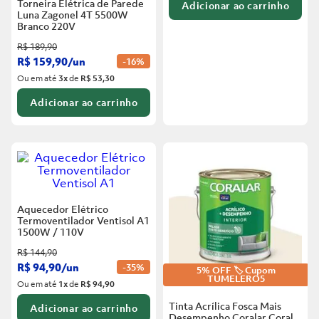
Torneira Elétrica de Parede
Adicionar ao carrinho
Luna Zagonel 4T 5500W
Branco
220V
R$
189
,
90
R$
159
,
90
/
un
-
16%
Ou em até
3
x
de
R$ 53,30
Adicionar ao carrinho
Aquecedor Elétrico
Termoventilador Ventisol A1
1500W / 110V
R$
144
,
90
R$
94
,
90
/
un
-
35%
5% OFF 🏷️ Cupom
TUMELERO5
Ou em até
1
x
de
R$ 94,90
Tinta Acrílica Fosca Mais
Adicionar ao carrinho
Desempenho Coralar Coral