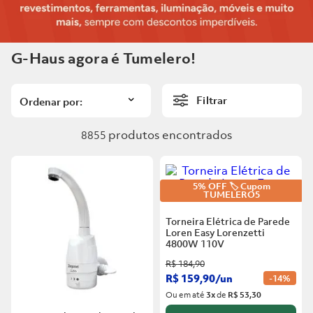
6
º
Telha
5
º
Porta
7
º
Forro Pvc
6
º
Telha
G-Haus agora é Tumelero!
8
º
Vaso Sanitário
7
º
Forro Pvc
9
º
Rodapé
Filtrar
8
º
Vaso Sanitário
10
º
Janela
produtos
9
º
Rodapé
8855
10
º
Janela
5% OFF 🏷️ Cupom
TUMELERO5
Torneira Elétrica de Parede
Loren Easy Lorenzetti
4800W 110V
R$
184
,
90
R$
159
,
90
/
un
-
14%
Ou em até
3
x
de
R$ 53,30