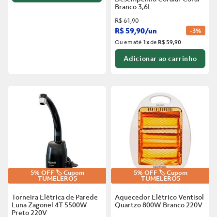
Branco
3,6L
R$
61
,
90
R$
59
,
90
/
un
-
3%
Ou em até
1
x
de
R$ 59,90
Adicionar ao carrinho
5% OFF 🏷️ Cupom
5% OFF 🏷️ Cupom
TUMELERO5
TUMELERO5
Torneira Elétrica de Parede
Aquecedor Elétrico Ventisol
Luna Zagonel 4T 5500W
Quartzo 800W Branco
220V
Preto
220V