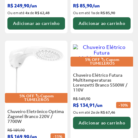
R$
249
,
90
/
un
R$
85
,
90
/
un
Ou em até
4
x
de
R$ 62,48
Ou em até
1
x
de
R$ 85,90
Adicionar ao carrinho
Adicionar ao carrinho
5% OFF 🏷️ Cupom
TUMELERO5
Chuveiro Elétrico Futura
Multitemperaturas
Lorenzetti Branco
5500W /
110V
5% OFF 🏷️ Cupom
R$
149
,
90
TUMELERO5
R$
134
,
91
/
un
-
10%
Chuveiro Eletrônico Optima
Ou em até
2
x
de
R$ 67,46
Zagonel Branco
220V /
7700W
Adicionar ao carrinho
R$
189
,
90
R$
169
,
90
/
un
-
11%