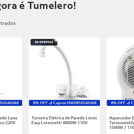
ora é Tumelero!
DRUGADA8
8% OFF 🌙 Cupom MADRUGADA8
8% OFF 🌙
rede Luna
Torneira Elétrica de Parede Loren
Aquecedor E
nco
220V
Easy Lorenzetti
4800W 110V
Termoventila
1500W / 11