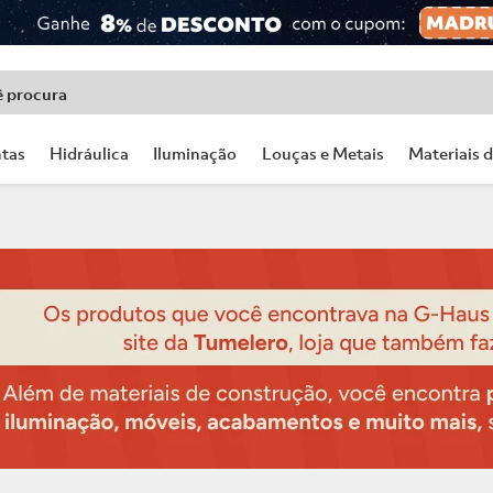
ê procura
tas
Hidráulica
Iluminação
Louças e Metais
Materiais 