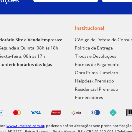
Institucional
Horário Site e Venda Empresas:
Código de Defesa do Consu
Segunda à Quinta: 08h às 18h
Política de Entrega
Sexta-feira: 08h às 17h
Trocas e Devoluções
Conferir horários das lojas
Formas de Pagamento
Obra Prima Tumelero
Helpdesk Premiado
Residencial Premiado
Fornecedores
site
www.tumelero.com.br
, podendo sofrer alterações sem prévia notificaçã
asil, Nº 5577 - Bairro Sarandi - Porto Alegre - RS / CEP 91.110-001 / Telefon