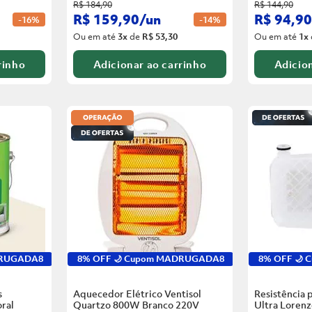
R$
184
,
90
R$
144
,
90
R$
159
,
90
/
un
R$
94
,
90
-
16%
-
14%
Ou em até
3
x
de
R$ 53,30
Ou em até
1
x
rinho
Adicionar ao carrinho
Adicion
DRUGADA8
8% OFF 🌙 Cupom MADRUGADA8
8% OFF 🌙
s
Aquecedor Elétrico Ventisol
Resistência 
ral
Quartzo 800W Branco
220V
Ultra Loren