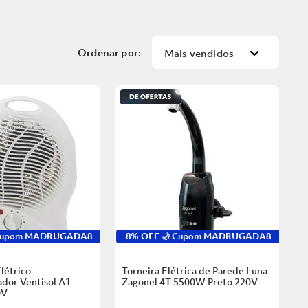
Mais vendidos
 Cupom MADRUGADA8
8% OFF 🌙 Cupom MADRUGADA8
létrico
Torneira Elétrica de Parede Luna
dor Ventisol A1
Zagonel 4T 5500W Preto
220V
0V