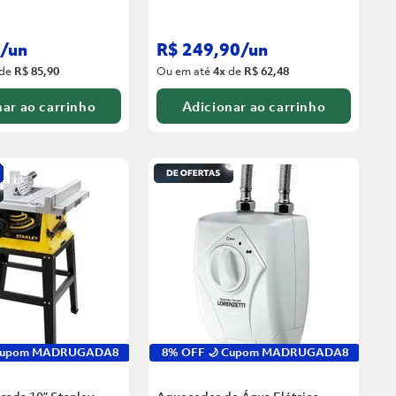
/
un
R$
249
,
90
/
un
de
R$ 85,90
Ou em até
4
x
de
R$ 62,48
ar ao carrinho
Adicionar ao carrinho
 Cupom MADRUGADA8
8% OFF 🌙 Cupom MADRUGADA8