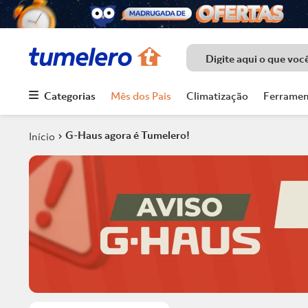
Digite aqui o que voc
Categorias
Mês dos Pais
Climatização
Ferramen
Termos mais
buscados
G-Haus agora é Tumelero!
1
º
Porcelanato
2
º
Piso
3
º
Chuveiro
4
º
Piso Ceramico
5
º
Porta
6
º
Telha
7
º
Forro Pvc