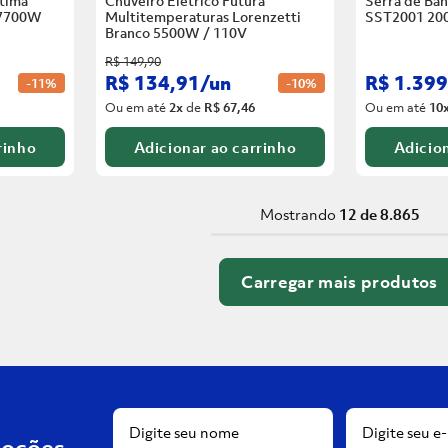
tima
Chuveiro Elétrico Futura
Serra de Ban
 7700W
Multitemperaturas Lorenzetti
SST2001 20
Branco
5500W / 110V
R$
149
,
90
R$
134
,
91
/
un
R$
1
.
399
-
11%
-
10%
Ou em até
2
x
de
R$ 67,46
Ou em até
10
rinho
Adicionar ao carrinho
Adicion
Mostrando
12 de 8.865
moções