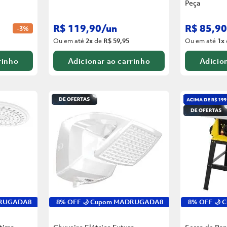
Peça
R$
119
,
90
/
un
R$
85
,
90
-
3%
Ou em até
2
x
de
R$ 59,95
Ou em até
1
x
rinho
Adicionar ao carrinho
Adicion
DRUGADA8
8% OFF 🌙 Cupom MADRUGADA8
8% OFF 🌙