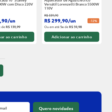
cada 10” Stanley
Aquecedor de Água Elétrico
00W com Disco
220V
Versátil Lorenzetti Branco 5500W
110V
R$
339
,
90
,
90
/
un
R$
299
,
90
/
un
-
12%
x
de
R$ 139,99
Ou em até
5
x
de
R$ 59,98
ar ao carrinho
Adicionar ao carrinho
Quero novidades