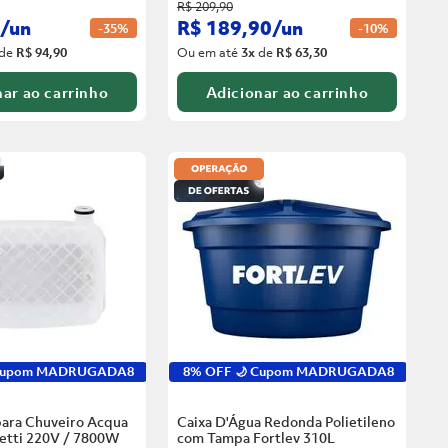
R$
209
,
90
/
un
R$
189
,
90
/
un
-
35%
-
10%
de
R$ 94,90
Ou em até
3
x
de
R$ 63,30
ar ao carrinho
Adicionar ao carrinho
 Cupom MADRUGADA8
8% OFF 🌙 Cupom MADRUGADA8
para Chuveiro Acqua
Caixa D'Água Redonda Polietileno
zetti 220V / 7800W
com Tampa Fortlev
310L