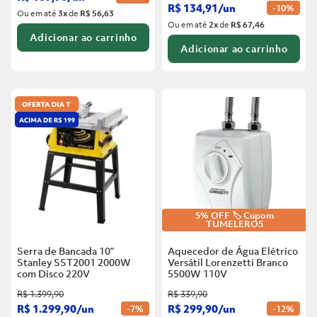
R$
134
,
91
/
un
-
10%
Ou em até
3
x
de
R$ 56,63
Ou em até
2
x
de
R$ 67,46
Adicionar ao carrinho
Adicionar ao carrinho
5% OFF 🏷️ Cupom
TUMELERO5
Serra de Bancada 10”
Aquecedor de Água Elétrico
Stanley SST2001 2000W
Versátil Lorenzetti Branco
com Disco
220V
5500W
110V
R$
1
.
399
,
90
R$
339
,
90
R$
1
.
299
,
90
/
un
R$
299
,
90
/
un
-
7%
-
12%