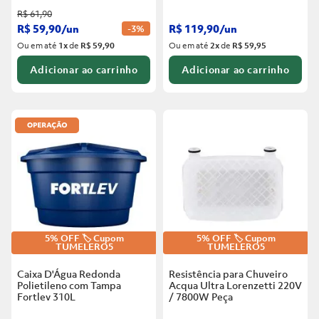
R$
61
,
90
R$
59
,
90
/
un
R$
119
,
90
/
un
-
3%
Ou em até
1
x
de
R$ 59,90
Ou em até
2
x
de
R$ 59,95
Adicionar ao carrinho
Adicionar ao carrinho
5% OFF 🏷️ Cupom
5% OFF 🏷️ Cupom
TUMELERO5
TUMELERO5
Caixa D'Água Redonda
Resistência para Chuveiro
Polietileno com Tampa
Acqua Ultra Lorenzetti 220V
Fortlev
310L
/ 7800W
Peça