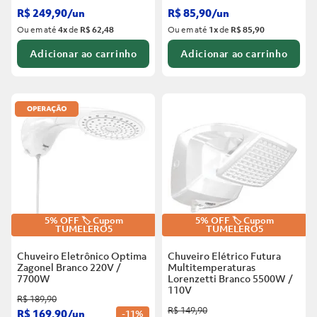
R$
249
,
90
/
un
R$
85
,
90
/
un
Ou em até
4
x
de
R$ 62,48
Ou em até
1
x
de
R$ 85,90
Adicionar ao carrinho
Adicionar ao carrinho
5% OFF 🏷️ Cupom
5% OFF 🏷️ Cupom
TUMELERO5
TUMELERO5
Chuveiro Eletrônico Optima
Chuveiro Elétrico Futura
Zagonel Branco
220V /
Multitemperaturas
7700W
Lorenzetti Branco
5500W /
110V
R$
189
,
90
R$
149
,
90
R$
169
,
90
/
un
-
11%