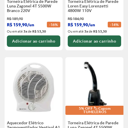
Torneira Elétrica de Parede
Torneira Elétrica de Parede
Luna Zagonel 4T 5500W
Loren Easy Lorenzetti
Branco
220V
4800W 110V
R$
189
,
90
R$
184
,
90
R$
159
,
90
/
un
R$
159
,
90
/
un
-
16%
-
14%
Ou em até
3
x
de
R$ 53,30
Ou em até
3
x
de
R$ 53,30
Adicionar ao carrinho
Adicionar ao carrinho
5% OFF 🏷️ Cupom
TUMELERO5
Aquecedor Elétrico
Torneira Elétrica de Parede
Termoventilador Ventisol A1
Luna Zagonel 4T 5500W