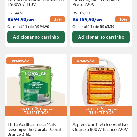
1500W / 110V
Preto
220V
R$
144
,
90
R$
209
,
90
R$
94
,
90
/
un
R$
189
,
90
/
un
-
35%
-
10%
Ou em até
1
x
de
R$ 94,90
Ou em até
3
x
de
R$ 63,30
Adicionar ao carrinho
Adicionar ao carrinho
5% OFF 🏷️ Cupom
5% OFF 🏷️ Cupom
TUMELERO5
TUMELERO5
Tinta Acrílica Fosca Mais
Aquecedor Elétrico Ventisol
Desempenho Coralar Coral
Quartzo 800W Branco
220V
Branco
3,6L