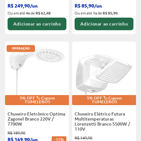
R$
249
,
90
/
un
R$
85
,
90
/
un
Ou em até
4
x
de
R$ 62,48
Ou em até
1
x
de
R$ 85,90
Adicionar ao carrinho
Adicionar ao carrinho
5% OFF 🏷️ Cupom
5% OFF 🏷️ Cupom
TUMELERO5
TUMELERO5
Chuveiro Eletrônico Optima
Chuveiro Elétrico Futura
Zagonel Branco
220V /
Multitemperaturas
7700W
Lorenzetti Branco
5500W /
110V
R$
189
,
90
R$
149
,
90
R$
169
,
90
/
un
-
11%