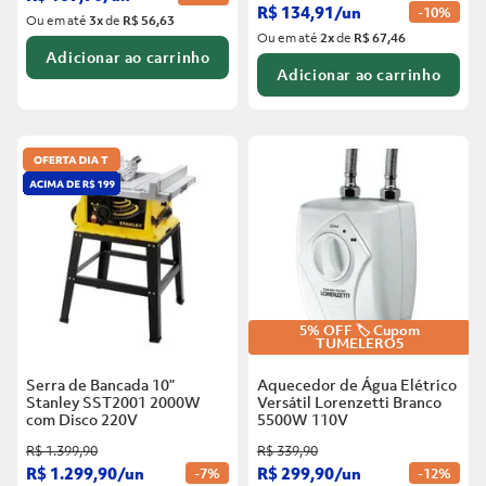
R$
134
,
91
/
un
-
10%
Ou em até
3
x
de
R$ 56,63
Ou em até
2
x
de
R$ 67,46
Adicionar ao carrinho
Adicionar ao carrinho
5% OFF 🏷️ Cupom
TUMELERO5
Serra de Bancada 10”
Aquecedor de Água Elétrico
Stanley SST2001 2000W
Versátil Lorenzetti Branco
com Disco
220V
5500W
110V
R$
1
.
399
,
90
R$
339
,
90
R$
1
.
299
,
90
/
un
R$
299
,
90
/
un
-
7%
-
12%