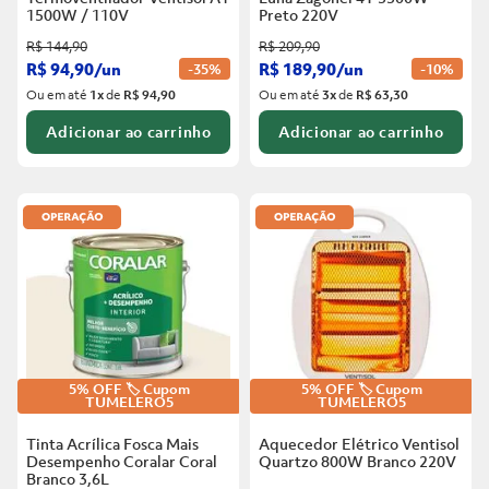
1500W / 110V
Preto
220V
R$
144
,
90
R$
209
,
90
R$
94
,
90
/
un
R$
189
,
90
/
un
-
35%
-
10%
Ou em até
1
x
de
R$ 94,90
Ou em até
3
x
de
R$ 63,30
Adicionar ao carrinho
Adicionar ao carrinho
5% OFF 🏷️ Cupom
5% OFF 🏷️ Cupom
TUMELERO5
TUMELERO5
Tinta Acrílica Fosca Mais
Aquecedor Elétrico Ventisol
Desempenho Coralar Coral
Quartzo 800W Branco
220V
Branco
3,6L