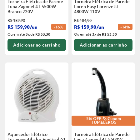
Torneira Elétrica de Parede
Torneira Elétrica de Parede
Luna Zagonel 4T 5500W
Loren Easy Lorenzetti
Branco
220V
4800W 110V
R$
189
,
90
R$
184
,
90
R$
159
,
90
/
un
R$
159
,
90
/
un
-
16%
-
14%
Ou em até
3
x
de
R$ 53,30
Ou em até
3
x
de
R$ 53,30
Adicionar ao carrinho
Adicionar ao carrinho
5% OFF 🏷️ Cupom
TUMELERO5
Aquecedor Elétrico
Torneira Elétrica de Parede
Termoventilador Ventisol A1
Luna Zagonel 4T 5500W