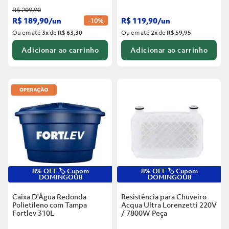
R$
209
,
90
R$
189
,
90
/
un
R$
119
,
90
/
un
-
10%
Ou em até
3
x
de
R$ 63,30
Ou em até
2
x
de
R$ 59,95
Adicionar ao carrinho
Adicionar ao carrinho
8% OFF 🏷️ Cupom
8% OFF 🏷️ Cupom
DOMINGOU8
DOMINGOU8
Caixa D'Água Redonda
Resistência para Chuveiro
Polietileno com Tampa
Acqua Ultra Lorenzetti 220V
Fortlev
310L
/ 7800W
Peça