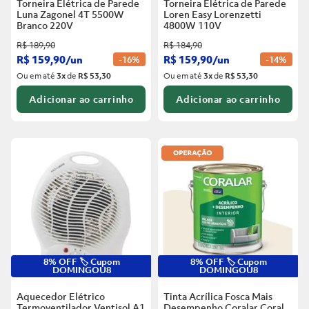
Torneira Elétrica de Parede
Torneira Elétrica de Parede
Luna Zagonel 4T 5500W
Loren Easy Lorenzetti
Branco
220V
4800W 110V
R$
189
,
90
R$
184
,
90
R$
159
,
90
/
un
R$
159
,
90
/
un
-
16%
-
14%
Ou em até
3
x
de
R$ 53,30
Ou em até
3
x
de
R$ 53,30
Adicionar ao carrinho
Adicionar ao carrinho
8% OFF 🏷️ Cupom
8% OFF 🏷️ Cupom
DOMINGOU8
DOMINGOU8
Aquecedor Elétrico
Tinta Acrílica Fosca Mais
Termoventilador Ventisol A1
Desempenho Coralar Coral