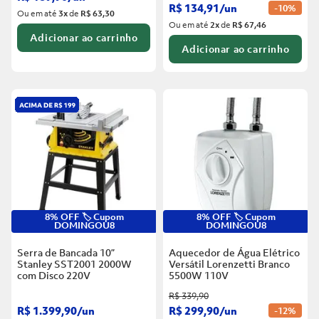
R$
134
,
91
/
un
-
10%
Ou em até
3
x
de
R$ 63,30
Ou em até
2
x
de
R$ 67,46
Adicionar ao carrinho
Adicionar ao carrinho
8% OFF 🏷️ Cupom
8% OFF 🏷️ Cupom
DOMINGOU8
DOMINGOU8
Serra de Bancada 10”
Aquecedor de Água Elétrico
Stanley SST2001 2000W
Versátil Lorenzetti Branco
com Disco
220V
5500W
110V
R$
339
,
90
R$
1
.
399
,
90
/
un
R$
299
,
90
/
un
-
12%