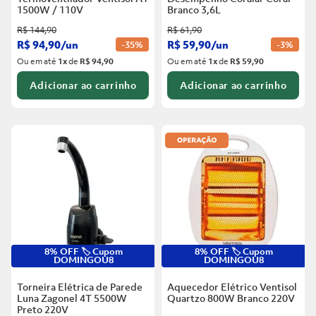
1500W / 110V
Branco
3,6L
R$
144
,
90
R$
61
,
90
R$
94
,
90
/
un
R$
59
,
90
/
un
-
35%
-
3%
Ou em até
1
x
de
R$ 94,90
Ou em até
1
x
de
R$ 59,90
Adicionar ao carrinho
Adicionar ao carrinho
8% OFF 🏷️ Cupom
8% OFF 🏷️ Cupom
DOMINGOU8
DOMINGOU8
Torneira Elétrica de Parede
Aquecedor Elétrico Ventisol
Luna Zagonel 4T 5500W
Quartzo 800W Branco
220V
Preto
220V