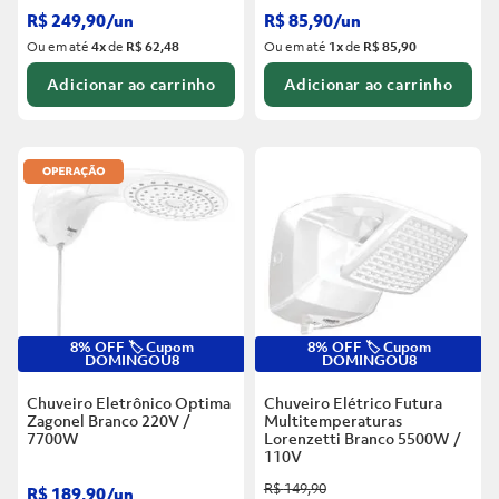
R$
249
,
90
/
un
R$
85
,
90
/
un
Ou em até
4
x
de
R$ 62,48
Ou em até
1
x
de
R$ 85,90
Adicionar ao carrinho
Adicionar ao carrinho
8% OFF 🏷️ Cupom
8% OFF 🏷️ Cupom
DOMINGOU8
DOMINGOU8
Chuveiro Eletrônico Optima
Chuveiro Elétrico Futura
Zagonel Branco
220V /
Multitemperaturas
7700W
Lorenzetti Branco
5500W /
110V
R$
149
,
90
R$
189
,
90
/
un