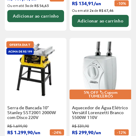
R$
134
,
91
/
un
-
10%
Ou em até
3
x
de
R$ 56,63
Ou em até
2
x
de
R$ 67,46
Adicionar ao carrinho
Adicionar ao carrinho
5% OFF 🏷️ Cupom
TUMELERO5
Serra de Bancada 10”
Aquecedor de Água Elétrico
Stanley SST2001 2000W
Versátil Lorenzetti Branco
com Disco
220V
5500W
110V
R$
1
.
699
,
90
R$
339
,
90
R$
1
.
299
,
90
/
un
R$
299
,
90
/
un
-
24%
-
12%