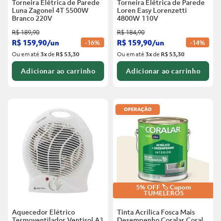
Torneira Elétrica de Parede
Torneira Elétrica de Parede
Luna Zagonel 4T 5500W
Loren Easy Lorenzetti
Branco
220V
4800W 110V
R$
189
,
90
R$
184
,
90
R$
159
,
90
/
un
R$
159
,
90
/
un
-
16%
-
14%
Ou em até
3
x
de
R$ 53,30
Ou em até
3
x
de
R$ 53,30
Adicionar ao carrinho
Adicionar ao carrinho
5% OFF 🏷️ Cupom
TUMELERO5
Aquecedor Elétrico
Tinta Acrílica Fosca Mais
Termoventilador Ventisol A1
Desempenho Coralar Coral