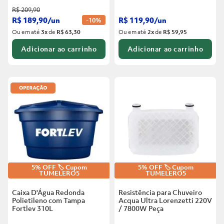
R$
209
,
90
R$
189
,
90
/
un
R$
119
,
90
/
un
-
10%
Ou em até
3
x
de
R$ 63,30
Ou em até
2
x
de
R$ 59,95
Adicionar ao carrinho
Adicionar ao carrinho
5% OFF 🏷️ Cupom
5% OFF 🏷️ Cupom
TUMELERO5
TUMELERO5
Caixa D'Água Redonda
Resistência para Chuveiro
Polietileno com Tampa
Acqua Ultra Lorenzetti 220V
Fortlev
310L
/ 7800W
Peça