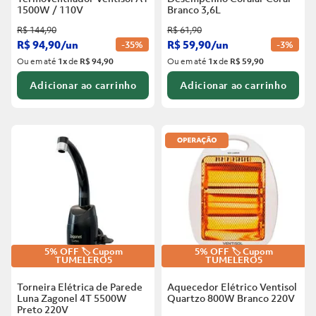
1500W / 110V
Branco
3,6L
R$
144
,
90
R$
61
,
90
R$
94
,
90
/
un
R$
59
,
90
/
un
-
35%
-
3%
Ou em até
1
x
de
R$ 94,90
Ou em até
1
x
de
R$ 59,90
Adicionar ao carrinho
Adicionar ao carrinho
5% OFF 🏷️ Cupom
5% OFF 🏷️ Cupom
TUMELERO5
TUMELERO5
Torneira Elétrica de Parede
Aquecedor Elétrico Ventisol
Luna Zagonel 4T 5500W
Quartzo 800W Branco
220V
Preto
220V