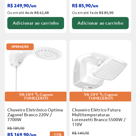
R$
249
,
90
/
un
R$
85
,
90
/
un
Ou em até
4
x
de
R$ 62,48
Ou em até
1
x
de
R$ 85,90
Adicionar ao carrinho
Adicionar ao carrinho
5% OFF 🏷️ Cupom
5% OFF 🏷️ Cupom
TUMELERO5
TUMELERO5
Chuveiro Eletrônico Optima
Chuveiro Elétrico Futura
Zagonel Branco
220V /
Multitemperaturas
7700W
Lorenzetti Branco
5500W /
110V
R$
189
,
90
R$
149
,
90
R$
169
,
90
/
un
-
11%