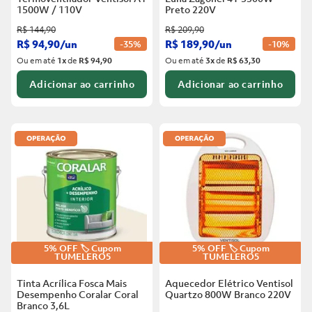
1500W / 110V
Preto
220V
R$
144
,
90
R$
209
,
90
R$
94
,
90
/
un
R$
189
,
90
/
un
-
35%
-
10%
Ou em até
1
x
de
R$ 94,90
Ou em até
3
x
de
R$ 63,30
Adicionar ao carrinho
Adicionar ao carrinho
5% OFF 🏷️ Cupom
5% OFF 🏷️ Cupom
TUMELERO5
TUMELERO5
Tinta Acrílica Fosca Mais
Aquecedor Elétrico Ventisol
Desempenho Coralar Coral
Quartzo 800W Branco
220V
Branco
3,6L