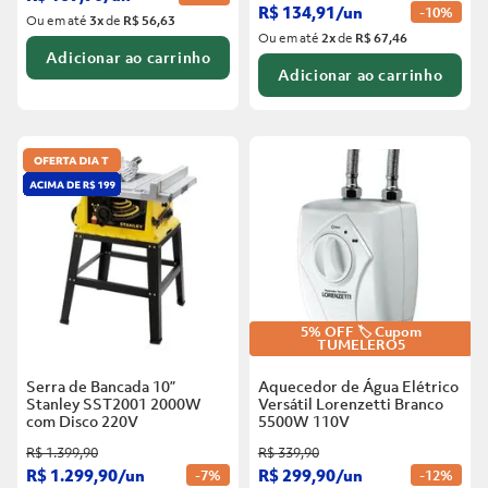
R$
134
,
91
/
un
-
10%
Ou em até
3
x
de
R$ 56,63
Ou em até
2
x
de
R$ 67,46
Adicionar ao carrinho
Adicionar ao carrinho
5% OFF 🏷️ Cupom
TUMELERO5
Serra de Bancada 10”
Aquecedor de Água Elétrico
Stanley SST2001 2000W
Versátil Lorenzetti Branco
com Disco
220V
5500W
110V
R$
1
.
399
,
90
R$
339
,
90
R$
1
.
299
,
90
/
un
R$
299
,
90
/
un
-
7%
-
12%