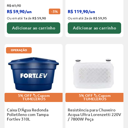
R$
61
,
90
R$
59
,
90
/
un
R$
119
,
90
/
un
-
3%
Ou em até
1
x
de
R$ 59,90
Ou em até
2
x
de
R$ 59,95
Adicionar ao carrinho
Adicionar ao carrinho
5% OFF 🏷️ Cupom
5% OFF 🏷️ Cupom
TUMELERO5
TUMELERO5
Caixa D'Água Redonda
Resistência para Chuveiro
Polietileno com Tampa
Acqua Ultra Lorenzetti 220V
Fortlev
310L
/ 7800W
Peça