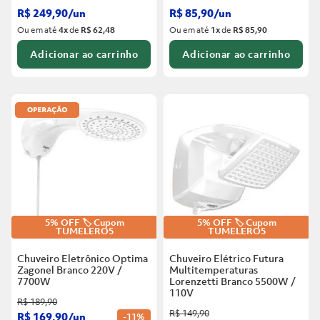
R$
249
,
90
/
un
R$
85
,
90
/
un
Ou em até
4
x
de
R$ 62,48
Ou em até
1
x
de
R$ 85,90
Adicionar ao carrinho
Adicionar ao carrinho
5% OFF 🏷️ Cupom
5% OFF 🏷️ Cupom
TUMELERO5
TUMELERO5
Chuveiro Eletrônico Optima
Chuveiro Elétrico Futura
Zagonel Branco
220V /
Multitemperaturas
7700W
Lorenzetti Branco
5500W /
110V
R$
189
,
90
R$
149
,
90
R$
169
,
90
/
un
-
11%