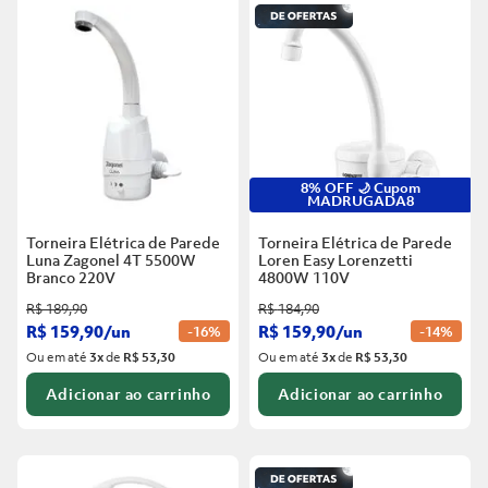
6
º
Telha
5
º
Porta
7
º
Forro Pvc
6
º
Telha
8
º
Vaso Sanitário
7
º
Forro Pvc
9
º
Rodapé
8
º
Vaso Sanitário
10
º
Janela
8% OFF 🌙 Cupom
MADRUGADA8
9
º
Rodapé
Torneira Elétrica de Parede
Torneira Elétrica de Parede
10
º
Janela
Luna Zagonel 4T 5500W
Loren Easy Lorenzetti
Branco
220V
4800W 110V
R$
189
,
90
R$
184
,
90
R$
159
,
90
/
un
R$
159
,
90
/
un
-
16%
-
14%
Ou em até
3
x
de
R$ 53,30
Ou em até
3
x
de
R$ 53,30
Adicionar ao carrinho
Adicionar ao carrinho