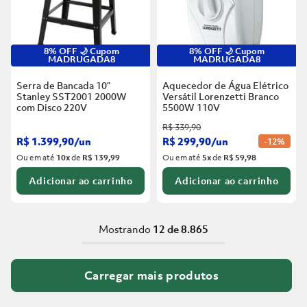
8% OFF 🌙 Cupom
8% OFF 🌙 Cupom
MADRUGADA8
MADRUGADA8
Serra de Bancada 10”
Aquecedor de Água Elétrico
Stanley SST2001 2000W
Versátil Lorenzetti Branco
com Disco
220V
5500W
110V
R$
339
,
90
R$
1
.
399
,
90
/
un
R$
299
,
90
/
un
-
12%
Ou em até
10
x
de
R$ 139,99
Ou em até
5
x
de
R$ 59,98
Adicionar ao carrinho
Adicionar ao carrinho
Mostrando
12 de 8.865