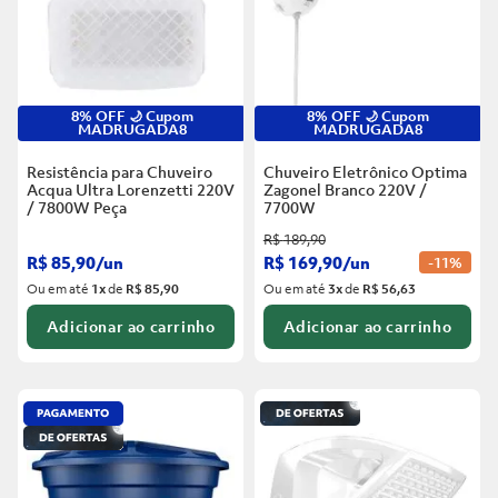
8% OFF 🌙 Cupom
8% OFF 🌙 Cupom
MADRUGADA8
MADRUGADA8
Resistência para Chuveiro
Chuveiro Eletrônico Optima
Acqua Ultra Lorenzetti 220V
Zagonel Branco
220V /
/ 7800W
Peça
7700W
R$
189
,
90
R$
85
,
90
/
un
R$
169
,
90
/
un
-
11%
Ou em até
1
x
de
R$ 85,90
Ou em até
3
x
de
R$ 56,63
Adicionar ao carrinho
Adicionar ao carrinho