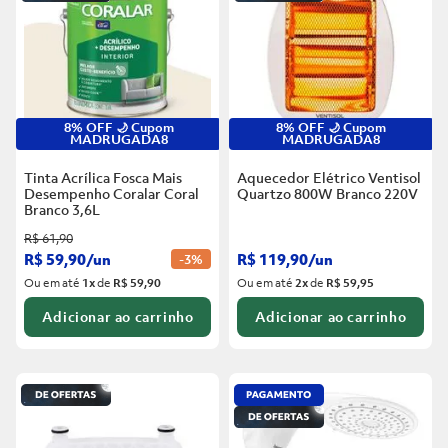
8% OFF 🌙 Cupom
8% OFF 🌙 Cupom
MADRUGADA8
MADRUGADA8
Tinta Acrílica Fosca Mais
Aquecedor Elétrico Ventisol
Desempenho Coralar Coral
Quartzo 800W Branco
220V
Branco
3,6L
R$
61
,
90
R$
59
,
90
/
un
R$
119
,
90
/
un
-
3%
Ou em até
1
x
de
R$ 59,90
Ou em até
2
x
de
R$ 59,95
Adicionar ao carrinho
Adicionar ao carrinho