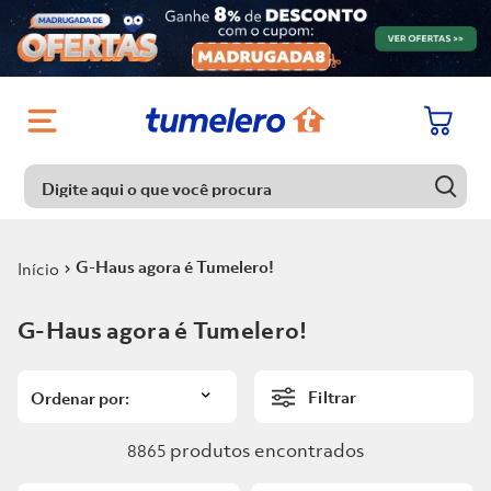
Digite aqui o que você procura
Digite aqui o que você procura
Termos mais buscados
G-Haus agora é Tumelero!
1
º
Porcelanato
Termos mais buscados
G-Haus agora é Tumelero!
2
º
Chuveiro
1
º
Porcelanato
3
º
Piso
Filtrar
2
º
Chuveiro
4
º
Piso Ceramico
3
º
Piso
produtos
8865
5
º
Porta
4
º
Piso Ceramico