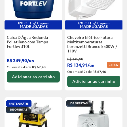
8% OFF 🌙 Cupom
8% OFF 🌙 Cupom
MADRUGADA8
MADRUGADA8
Caixa D'Água Redonda
Chuveiro Elétrico Futura
Polietileno com Tampa
Multitemperaturas
Fortlev
310L
Lorenzetti Branco
5500W /
110V
R$
149
,
90
R$
249
,
90
/
un
R$
134
,
91
/
un
-
10%
Ou em até
4
x
de
R$ 62,48
Ou em até
2
x
de
R$ 67,46
Adicionar ao carrinho
Adicionar ao carrinho