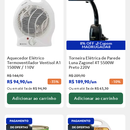
8% OFF 🌙 Cupom
MADRUGADA8
Aquecedor Elétrico
Torneira Elétrica de Parede
Termoventilador Ventisol A1
Luna Zagonel 4T 5500W
1500W / 110V
Preto
220V
R$
144
,
90
R$
209
,
90
R$
94
,
90
/
un
R$
189
,
90
/
un
-
35%
-
10%
Ou em até
1
x
de
R$ 94,90
Ou em até
3
x
de
R$ 63,30
Adicionar ao carrinho
Adicionar ao carrinho