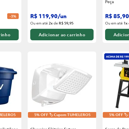
Peça
R$
119
,
90
/
un
R$
85
,
90
-
3%
Ou em até
2
x
de
R$ 59,95
Ou em até
1
x
rinho
Adicionar ao carrinho
Adicion
UMELERO5
5% OFF 🏷️ Cupom TUMELERO5
5% OFF 🏷