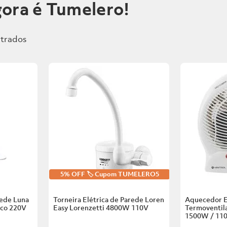
ora é Tumelero!
5% OFF 🏷️ Cupom TUMELERO5
rede Luna
Torneira Elétrica de Parede Loren
Aquecedor E
nco
220V
Easy Lorenzetti
4800W 110V
Termoventila
1500W / 11