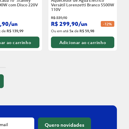
cada 10” Stanley
Aquecedor de Água Elétrico
00W com Disco
220V
Versátil Lorenzetti Branco 5500W
110V
R$
339
,
90
,
90
/
un
R$
299
,
90
/
un
-
12%
x
de
R$ 139,99
Ou em até
5
x
de
R$ 59,98
ar ao carrinho
Adicionar ao carrinho
Quero novidades