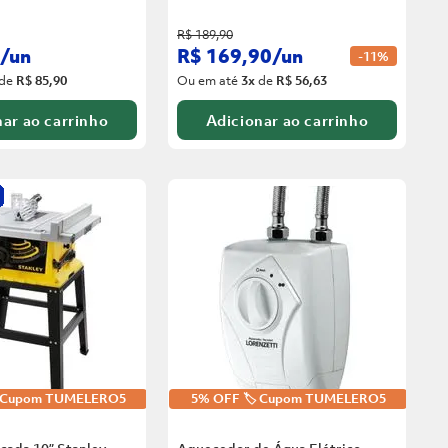
R$
189
,
90
/
un
R$
169
,
90
/
un
-
11%
de
R$ 85,90
Ou em até
3
x
de
R$ 56,63
ar ao carrinho
Adicionar ao carrinho
️ Cupom TUMELERO5
5% OFF 🏷️ Cupom TUMELERO5