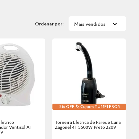
Mais vendidos
5% OFF 🏷️ Cupom TUMELERO5
létrico
Torneira Elétrica de Parede Luna
dor Ventisol A1
Zagonel 4T 5500W Preto
220V
0V