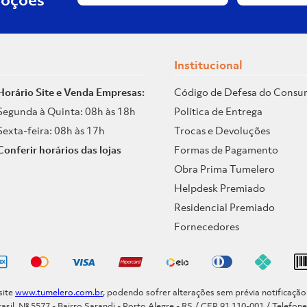
Institucional
Horário Site e Venda Empresas:
Código de Defesa do Consu
Segunda à Quinta: 08h às 18h
Política de Entrega
Sexta-feira: 08h às 17h
Trocas e Devoluções
Conferir horários das lojas
Formas de Pagamento
Obra Prima Tumelero
Helpdesk Premiado
Residencial Premiado
Fornecedores
site
www.tumelero.com.br
, podendo sofrer alterações sem prévia notificaçã
asil, Nº 5577 - Bairro Sarandi - Porto Alegre - RS / CEP 91.110-001 / Telefon