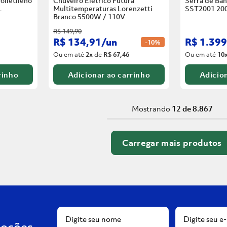
olietileno
Chuveiro Elétrico Futura
Serra de Ban
L
Multitemperaturas Lorenzetti
SST2001 20
Branco
5500W / 110V
R$
149
,
90
R$
134
,
91
/
un
R$
1
.
399
-
10%
Ou em até
2
x
de
R$ 67,46
Ou em até
10
rinho
Adicionar ao carrinho
Adicion
Mostrando
12 de 8.867
moções