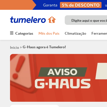
Digite aqui o que voc
Categorias
Mês dos Pais
Climatização
Ferramen
Termos mais
buscados
G-Haus agora é Tumelero!
1
º
Porcelanato
2
º
Chuveiro
3
º
Piso
4
º
Piso Ceramico
5
º
Porta
6
º
Telha
7
º
Forro Pvc