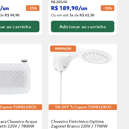
R$
209
,
90
/
un
R$
189
,
90
/
un
-
35%
-
10%
de
R$ 94,90
Ou em até
3
x
de
R$ 63,30
ar ao carrinho
Adicionar ao carrinho
️ Cupom TUMELERO5
5% OFF 🏷️ Cupom TUMELERO5
para Chuveiro Acqua
Chuveiro Eletrônico Optima
zetti 220V / 7800W
Zagonel Branco
220V / 7700W