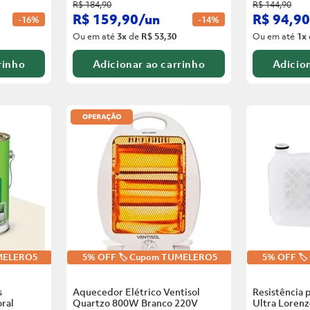
R$
184
,
90
R$
144
,
90
R$
159
,
90
/
un
R$
94
,
90
-
16%
-
14%
Ou em até
3
x
de
R$ 53,30
Ou em até
1
x
rinho
Adicionar ao carrinho
Adicion
UMELERO5
5% OFF 🏷️ Cupom TUMELERO5
5% OFF 🏷
s
Aquecedor Elétrico Ventisol
Resistência 
ral
Quartzo 800W Branco
220V
Ultra Loren