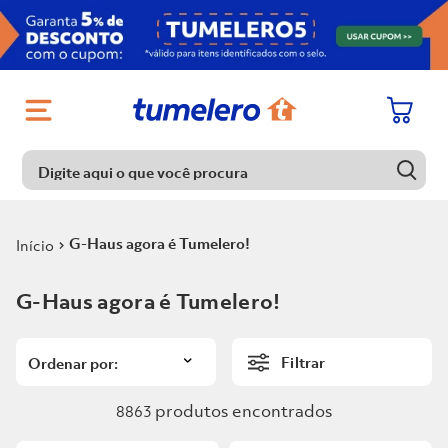
Digite aqui o que você procura
Digite aqui o que você procura
Termos mais buscados
G-Haus agora é Tumelero!
1
º
Porcelanato
Termos mais buscados
G-Haus agora é Tumelero!
2
º
Chuveiro
1
º
Porcelanato
3
º
Piso
Filtrar
2
º
Chuveiro
4
º
Piso Ceramico
3
º
Piso
produtos
8863
5
º
Porta
4
º
Piso Ceramico