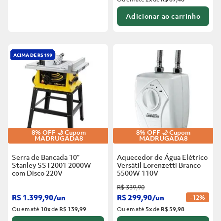
Adicionar ao carrinho
8% OFF 🌙 Cupom
8% OFF 🌙 Cupom
MADRUGADA8
MADRUGADA8
Serra de Bancada 10”
Aquecedor de Água Elétrico
Stanley SST2001 2000W
Versátil Lorenzetti Branco
com Disco
220V
5500W
110V
R$
339
,
90
R$
1
.
399
,
90
/
un
R$
299
,
90
/
un
-
12%
Ou em até
10
x
de
R$ 139,99
Ou em até
5
x
de
R$ 59,98