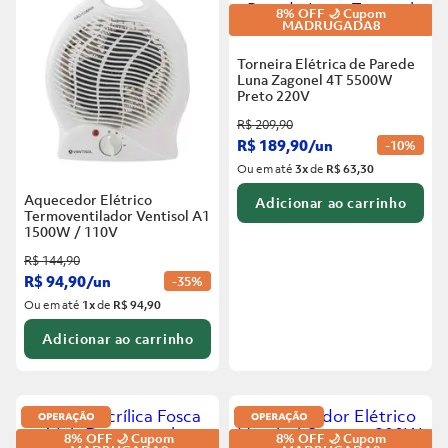
8% OFF 🌙 Cupom
MADRUGADA8
Torneira Elétrica de Parede
Luna Zagonel 4T 5500W
Preto
220V
R$
209
,
90
R$
189
,
90
/
un
-
10%
Ou em até
3
x
de
R$ 63,30
Aquecedor Elétrico
Adicionar ao carrinho
Termoventilador Ventisol A1
1500W / 110V
R$
144
,
90
R$
94
,
90
/
un
-
35%
Ou em até
1
x
de
R$ 94,90
Adicionar ao carrinho
8% OFF 🌙 Cupom
8% OFF 🌙 Cupom