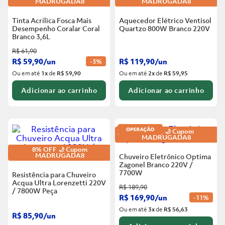
MADRUGADA8
MADRUGADA8
Tinta Acrílica Fosca Mais
Aquecedor Elétrico Ventisol
Desempenho Coralar Coral
Quartzo 800W Branco
220V
Branco
3,6L
R$
61
,
90
R$
59
,
90
/
un
R$
119
,
90
/
un
-
3%
Ou em até
1
x
de
R$ 59,90
Ou em até
2
x
de
R$ 59,95
Adicionar ao carrinho
Adicionar ao carrinho
8% OFF 🌙 Cupom
MADRUGADA8
8% OFF 🌙 Cupom
MADRUGADA8
Chuveiro Eletrônico Optima
Zagonel Branco
220V /
7700W
Resistência para Chuveiro
Acqua Ultra Lorenzetti 220V
R$
189
,
90
/ 7800W
Peça
R$
169
,
90
/
un
-
11%
Ou em até
3
x
de
R$ 56,63
R$
85
,
90
/
un