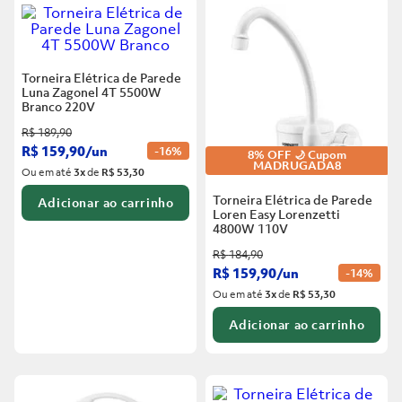
6
º
Telha
5
º
Porta
7
º
Forro Pvc
6
º
Telha
Torneira Elétrica de Parede
8
º
Vaso Sanitário
Luna Zagonel 4T 5500W
7
º
Forro Pvc
Branco
220V
9
º
Rodapé
R$
189
,
90
8
º
Vaso Sanitário
10
º
Janela
R$
159
,
90
/
un
-
16%
8% OFF 🌙 Cupom
MADRUGADA8
9
º
Rodapé
Ou em até
3
x
de
R$ 53,30
Torneira Elétrica de Parede
Adicionar ao carrinho
10
º
Janela
Loren Easy Lorenzetti
4800W 110V
R$
184
,
90
R$
159
,
90
/
un
-
14%
Ou em até
3
x
de
R$ 53,30
Adicionar ao carrinho