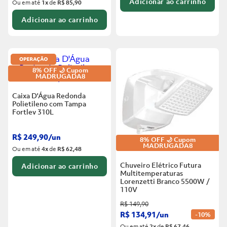
Adicionar ao carrinho
Ou em até
1
x
de
R$ 85,90
Adicionar ao carrinho
8% OFF 🌙 Cupom
MADRUGADA8
Caixa D'Água Redonda
Polietileno com Tampa
Fortlev
310L
R$
249
,
90
/
un
8% OFF 🌙 Cupom
MADRUGADA8
Ou em até
4
x
de
R$ 62,48
Chuveiro Elétrico Futura
Adicionar ao carrinho
Multitemperaturas
Lorenzetti Branco
5500W /
110V
R$
149
,
90
R$
134
,
91
/
un
-
10%
Ou em até
2
x
de
R$ 67,46