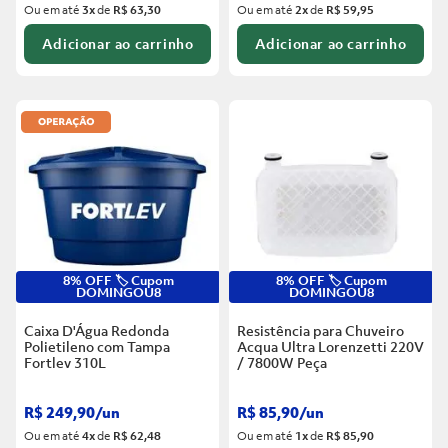
Ou em até
3
x
de
R$ 63,30
Ou em até
2
x
de
R$ 59,95
Adicionar ao carrinho
Adicionar ao carrinho
8% OFF 🏷️ Cupom
8% OFF 🏷️ Cupom
DOMINGOU8
DOMINGOU8
Caixa D'Água Redonda
Resistência para Chuveiro
Polietileno com Tampa
Acqua Ultra Lorenzetti 220V
Fortlev
310L
/ 7800W
Peça
R$
249
,
90
/
un
R$
85
,
90
/
un
Ou em até
4
x
de
R$ 62,48
Ou em até
1
x
de
R$ 85,90