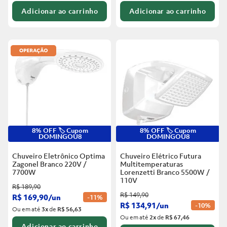
Adicionar ao carrinho
Adicionar ao carrinho
8% OFF 🏷️ Cupom
8% OFF 🏷️ Cupom
DOMINGOU8
DOMINGOU8
Chuveiro Eletrônico Optima
Chuveiro Elétrico Futura
Zagonel Branco
220V /
Multitemperaturas
7700W
Lorenzetti Branco
5500W /
110V
R$
189
,
90
R$
149
,
90
R$
169
,
90
/
un
-
11%
R$
134
,
91
/
un
-
10%
Ou em até
3
x
de
R$ 56,63
Ou em até
2
x
de
R$ 67,46
Adicionar ao carrinho