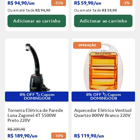
R$
94
,
90
/
un
R$
59
,
90
/
un
-
35%
-
3%
Ou em até
1
x
de
R$ 94,90
Ou em até
1
x
de
R$ 59,90
Adicionar ao carrinho
Adicionar ao carrinho
8% OFF 🏷️ Cupom
8% OFF 🏷️ Cupom
DOMINGOU8
DOMINGOU8
Torneira Elétrica de Parede
Aquecedor Elétrico Ventisol
Luna Zagonel 4T 5500W
Quartzo 800W Branco
220V
Preto
220V
R$
209
,
90
R$
189
,
90
/
un
R$
119
,
90
/
un
-
10%