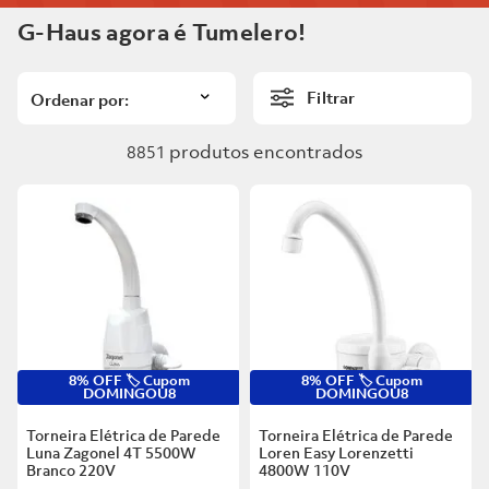
6
º
Telha
G-Haus agora é Tumelero!
8
º
Vaso Sanitário
7
º
Forro Pvc
9
º
Rodapé
Filtrar
8
º
Vaso Sanitário
10
º
Janela
produtos
9
º
Rodapé
8851
10
º
Janela
8% OFF 🏷️ Cupom
8% OFF 🏷️ Cupom
DOMINGOU8
DOMINGOU8
Torneira Elétrica de Parede
Torneira Elétrica de Parede
Luna Zagonel 4T 5500W
Loren Easy Lorenzetti
Branco
220V
4800W 110V