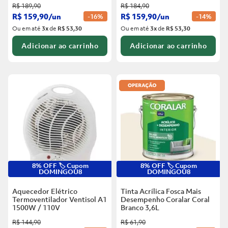
R$
189
,
90
R$
184
,
90
R$
159
,
90
/
un
R$
159
,
90
/
un
-
16%
-
14%
Ou em até
3
x
de
R$ 53,30
Ou em até
3
x
de
R$ 53,30
Adicionar ao carrinho
Adicionar ao carrinho
8% OFF 🏷️ Cupom
8% OFF 🏷️ Cupom
DOMINGOU8
DOMINGOU8
Aquecedor Elétrico
Tinta Acrílica Fosca Mais
Termoventilador Ventisol A1
Desempenho Coralar Coral
1500W / 110V
Branco
3,6L
R$
144
,
90
R$
61
,
90