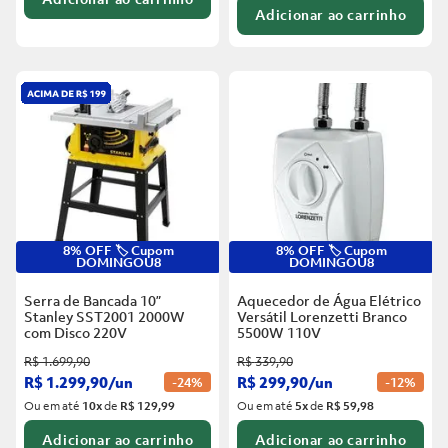
Adicionar ao carrinho
8% OFF 🏷️ Cupom
8% OFF 🏷️ Cupom
DOMINGOU8
DOMINGOU8
Serra de Bancada 10”
Aquecedor de Água Elétrico
Stanley SST2001 2000W
Versátil Lorenzetti Branco
com Disco
220V
5500W
110V
R$
1
.
699
,
90
R$
339
,
90
R$
1
.
299
,
90
/
un
R$
299
,
90
/
un
-
24%
-
12%
Ou em até
10
x
de
R$ 129,99
Ou em até
5
x
de
R$ 59,98
Adicionar ao carrinho
Adicionar ao carrinho