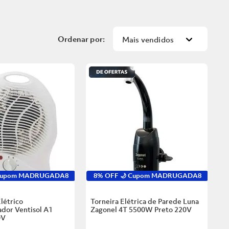
Mais vendidos
 Cupom MADRUGADA8
8% OFF 🌙 Cupom MADRUGADA8
létrico
Torneira Elétrica de Parede Luna
dor Ventisol A1
Zagonel 4T 5500W Preto
220V
0V