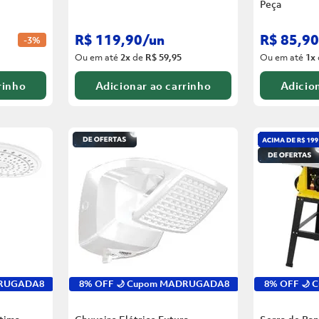
Peça
R$
119
,
90
/
un
R$
85
,
90
-
3%
Ou em até
2
x
de
R$ 59,95
Ou em até
1
x
rinho
Adicionar ao carrinho
Adicion
DRUGADA8
8% OFF 🌙 Cupom MADRUGADA8
8% OFF 🌙