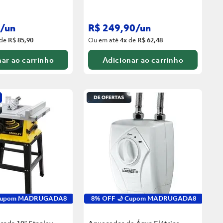
/
un
R$
249
,
90
/
un
de
R$ 85,90
Ou em até
4
x
de
R$ 62,48
ar ao carrinho
Adicionar ao carrinho
 Cupom MADRUGADA8
8% OFF 🌙 Cupom MADRUGADA8