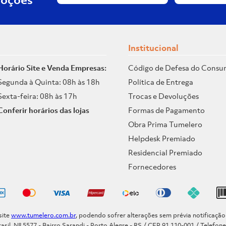
Institucional
Horário Site e Venda Empresas:
Código de Defesa do Consu
Segunda à Quinta: 08h às 18h
Política de Entrega
Sexta-feira: 08h às 17h
Trocas e Devoluções
Conferir horários das lojas
Formas de Pagamento
Obra Prima Tumelero
Helpdesk Premiado
Residencial Premiado
Fornecedores
site
www.tumelero.com.br
, podendo sofrer alterações sem prévia notificaçã
asil, Nº 5577 - Bairro Sarandi - Porto Alegre - RS / CEP 91.110-001 / Telefon