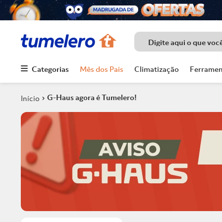
Digite aqui o que voc
Categorias
Mês dos Pais
Climatização
Ferramen
Termos mais
buscados
G-Haus agora é Tumelero!
1
º
Porcelanato
2
º
Piso
3
º
Chuveiro
4
º
Piso Ceramico
5
º
Porta
6
º
Telha
7
º
Forro Pvc