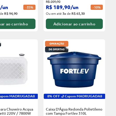
R$
209
,
90
/
un
R$
189
,
90
/
un
-
35%
-
10%
de
R$ 94,90
Ou em até
3
x
de
R$ 63,30
ar ao carrinho
Adicionar ao carrinho
 Cupom MADRUGADA8
8% OFF 🌙 Cupom MADRUGADA8
para Chuveiro Acqua
Caixa D'Água Redonda Polietileno
zetti 220V / 7800W
com Tampa Fortlev
310L