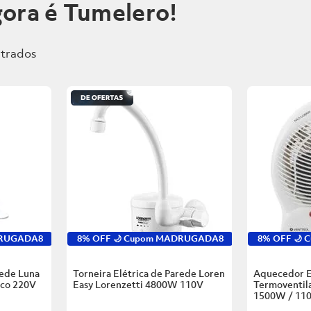
ora é Tumelero!
DRUGADA8
8% OFF 🌙 Cupom MADRUGADA8
8% OFF 🌙
rede Luna
Torneira Elétrica de Parede Loren
Aquecedor E
nco
220V
Easy Lorenzetti
4800W 110V
Termoventila
1500W / 11