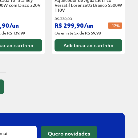
cada 10” Stanley
Aquecedor de Água Elétrico
00W com Disco
220V
Versátil Lorenzetti Branco 5500W
110V
R$
339
,
90
,
90
/
un
R$
299
,
90
/
un
-
12%
x
de
R$ 139,99
Ou em até
5
x
de
R$ 59,98
ar ao carrinho
Adicionar ao carrinho
Quero novidades