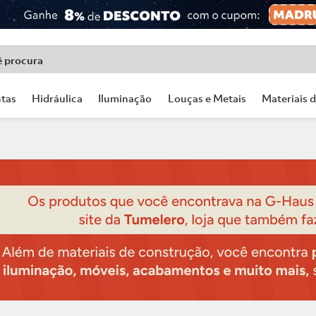
ê procura
tas
Hidráulica
Iluminação
Louças e Metais
Materiais 