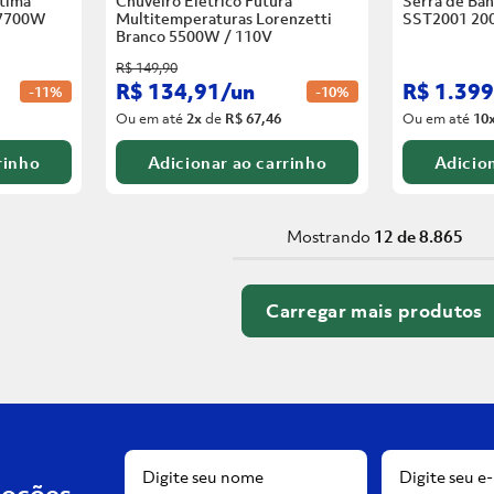
tima
Chuveiro Elétrico Futura
Serra de Ban
 7700W
Multitemperaturas Lorenzetti
SST2001 20
Branco
5500W / 110V
R$
149
,
90
R$
134
,
91
/
un
R$
1
.
399
-
11%
-
10%
Ou em até
2
x
de
R$ 67,46
Ou em até
10
rinho
Adicionar ao carrinho
Adicion
Mostrando
12 de 8.865
moções