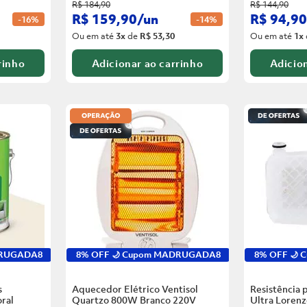
R$
184
,
90
R$
144
,
90
R$
159
,
90
/
un
R$
94
,
90
-
16%
-
14%
Ou em até
3
x
de
R$ 53,30
Ou em até
1
x
rinho
Adicionar ao carrinho
Adicion
DRUGADA8
8% OFF 🌙 Cupom MADRUGADA8
8% OFF 🌙
s
Aquecedor Elétrico Ventisol
Resistência 
ral
Quartzo 800W Branco
220V
Ultra Loren