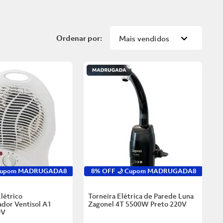
Mais vendidos
 Cupom MADRUGADA8
8% OFF 🌙 Cupom MADRUGADA8
létrico
Torneira Elétrica de Parede Luna
dor Ventisol A1
Zagonel 4T 5500W Preto
220V
0V