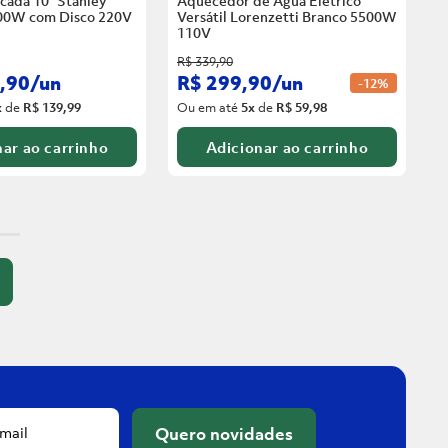
cada 10” Stanley
Aquecedor de Água Elétrico
00W com Disco
220V
Versátil Lorenzetti Branco 5500W
110V
R$
339
,
90
,
90
/
un
R$
299
,
90
/
un
-
12%
x
de
R$ 139,99
Ou em até
5
x
de
R$ 59,98
ar ao carrinho
Adicionar ao carrinho
Quero novidades