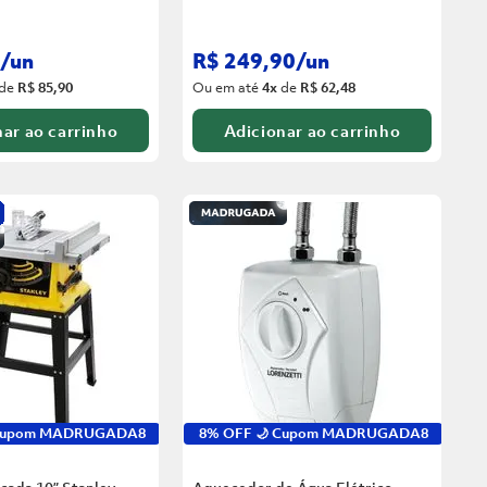
/
un
R$
249
,
90
/
un
de
R$ 85,90
Ou em até
4
x
de
R$ 62,48
ar ao carrinho
Adicionar ao carrinho
 Cupom MADRUGADA8
8% OFF 🌙 Cupom MADRUGADA8