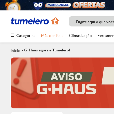
Digite aqui o que voc
Categorias
Mês dos Pais
Climatização
Ferramen
Termos mais
buscados
G-Haus agora é Tumelero!
1
º
Porcelanato
2
º
Piso
3
º
Chuveiro
4
º
Piso Ceramico
5
º
Porta
6
º
Telha
7
º
Forro Pvc