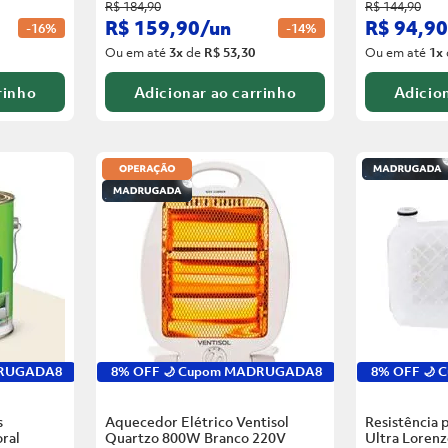
R$
184
,
90
R$
144
,
90
R$
159
,
90
/
un
R$
94
,
90
-
16%
-
14%
Ou em até
3
x
de
R$ 53,30
Ou em até
1
x
rinho
Adicionar ao carrinho
Adicion
DRUGADA8
8% OFF 🌙 Cupom MADRUGADA8
8% OFF 🌙
s
Aquecedor Elétrico Ventisol
Resistência 
ral
Quartzo 800W Branco
220V
Ultra Loren