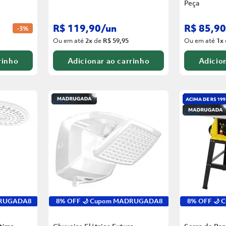
Peça
R$
119
,
90
/
un
R$
85
,
90
-
3%
Ou em até
2
x
de
R$ 59,95
Ou em até
1
x
rinho
Adicionar ao carrinho
Adicion
DRUGADA8
8% OFF 🌙 Cupom MADRUGADA8
8% OFF 🌙