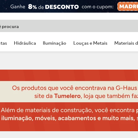
ê procura
tas
Hidráulica
Iluminação
Louças e Metais
Materiais 