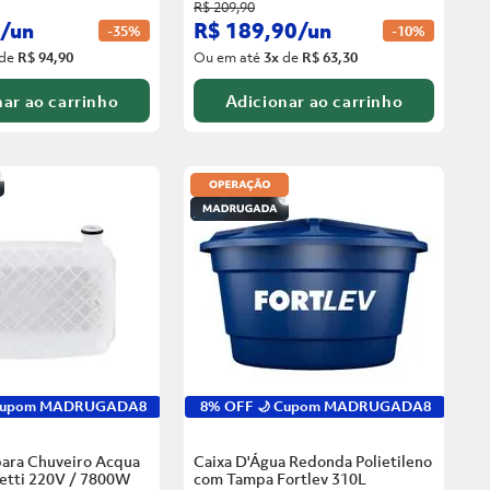
R$
209
,
90
/
un
R$
189
,
90
/
un
-
35%
-
10%
de
R$ 94,90
Ou em até
3
x
de
R$ 63,30
ar ao carrinho
Adicionar ao carrinho
 Cupom MADRUGADA8
8% OFF 🌙 Cupom MADRUGADA8
para Chuveiro Acqua
Caixa D'Água Redonda Polietileno
zetti 220V / 7800W
com Tampa Fortlev
310L