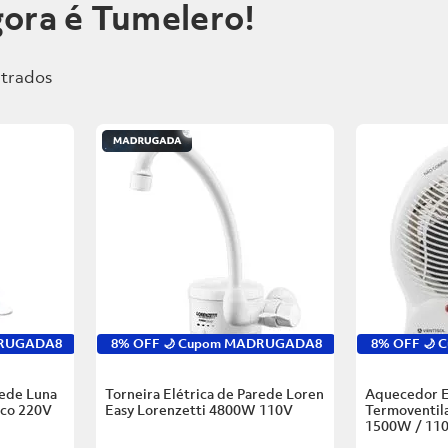
ora é Tumelero!
DRUGADA8
8% OFF 🌙 Cupom MADRUGADA8
8% OFF 🌙
rede Luna
Torneira Elétrica de Parede Loren
Aquecedor E
nco
220V
Easy Lorenzetti
4800W 110V
Termoventila
1500W / 11