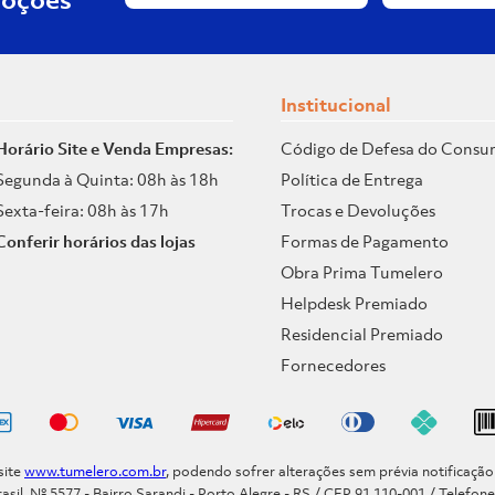
Institucional
Horário Site e Venda Empresas:
Código de Defesa do Consu
Segunda à Quinta: 08h às 18h
Política de Entrega
Sexta-feira: 08h às 17h
Trocas e Devoluções
Conferir horários das lojas
Formas de Pagamento
Obra Prima Tumelero
Helpdesk Premiado
Residencial Premiado
Fornecedores
site
www.tumelero.com.br
, podendo sofrer alterações sem prévia notificaçã
asil, Nº 5577 - Bairro Sarandi - Porto Alegre - RS / CEP 91.110-001 / Telefon