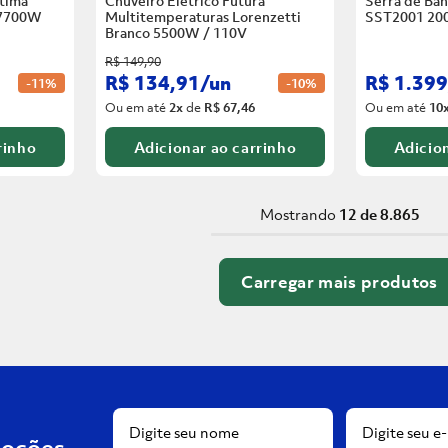
tima
Chuveiro Elétrico Futura
Serra de Ban
 7700W
Multitemperaturas Lorenzetti
SST2001 20
Branco
5500W / 110V
R$
149
,
90
R$
134
,
91
/
un
R$
1
.
399
-
11%
-
10%
Ou em até
2
x
de
R$ 67,46
Ou em até
10
rinho
Adicionar ao carrinho
Adicion
Mostrando
12 de 8.865
moções