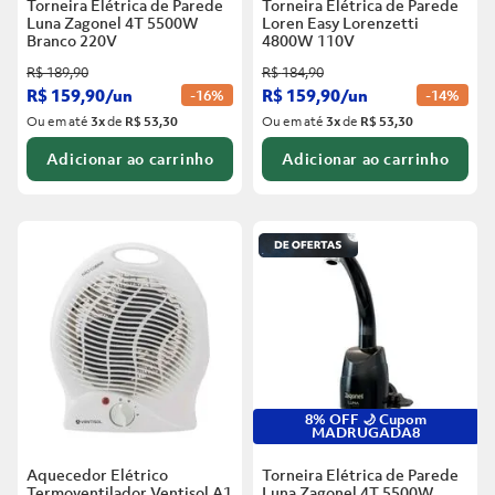
Torneira Elétrica de Parede
Torneira Elétrica de Parede
Luna Zagonel 4T 5500W
Loren Easy Lorenzetti
Branco
220V
4800W 110V
R$
189
,
90
R$
184
,
90
R$
159
,
90
/
un
R$
159
,
90
/
un
-
16%
-
14%
Ou em até
3
x
de
R$ 53,30
Ou em até
3
x
de
R$ 53,30
Adicionar ao carrinho
Adicionar ao carrinho
8% OFF 🌙 Cupom
MADRUGADA8
Aquecedor Elétrico
Torneira Elétrica de Parede
Termoventilador Ventisol A1
Luna Zagonel 4T 5500W