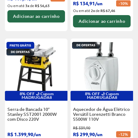
R$
134
,
91
/
un
-
10%
Ou em até
3
x
de
R$ 56,63
Ou em até
2
x
de
R$ 67,46
Adicionar ao carrinho
Adicionar ao carrinho
8% OFF 🌙 Cupom
8% OFF 🌙 Cupom
MADRUGADA8
MADRUGADA8
Serra de Bancada 10”
Aquecedor de Água Elétrico
Stanley SST2001 2000W
Versátil Lorenzetti Branco
com Disco
220V
5500W
110V
R$
339
,
90
R$
1
.
399
,
90
/
un
R$
299
,
90
/
un
-
12%