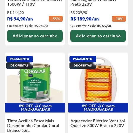
1500W / 110V
Preto
220V
R$
144
,
90
R$
209
,
90
R$
94
,
90
/
un
R$
189
,
90
/
un
-
35%
-
10%
Ou em até
1
x
de
R$ 94,90
Ou em até
3
x
de
R$ 63,30
Adicionar ao carrinho
Adicionar ao carrinho
8% OFF 🌙 Cupom
8% OFF 🌙 Cupom
MADRUGADA8
MADRUGADA8
Tinta Acrílica Fosca Mais
Aquecedor Elétrico Ventisol
Desempenho Coralar Coral
Quartzo 800W Branco
220V
Branco
3,6L