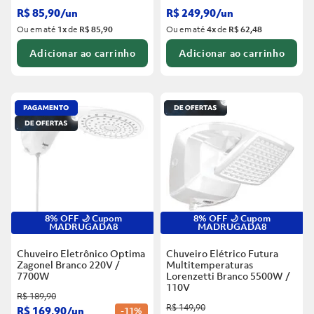
R$
85
,
90
/
un
R$
249
,
90
/
un
Ou em até
1
x
de
R$ 85,90
Ou em até
4
x
de
R$ 62,48
Adicionar ao carrinho
Adicionar ao carrinho
8% OFF 🌙 Cupom
8% OFF 🌙 Cupom
MADRUGADA8
MADRUGADA8
Chuveiro Eletrônico Optima
Chuveiro Elétrico Futura
Zagonel Branco
220V /
Multitemperaturas
7700W
Lorenzetti Branco
5500W /
110V
R$
189
,
90
R$
149
,
90
R$
169
,
90
/
un
-
11%