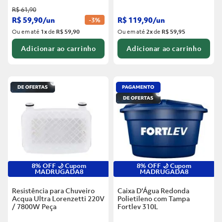
R$
61
,
90
R$
59
,
90
/
un
R$
119
,
90
/
un
-
3%
Ou em até
1
x
de
R$ 59,90
Ou em até
2
x
de
R$ 59,95
Adicionar ao carrinho
Adicionar ao carrinho
8% OFF 🌙 Cupom
8% OFF 🌙 Cupom
MADRUGADA8
MADRUGADA8
Resistência para Chuveiro
Caixa D'Água Redonda
Acqua Ultra Lorenzetti 220V
Polietileno com Tampa
/ 7800W
Peça
Fortlev
310L