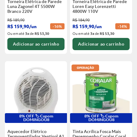
Torneira Elétrica de Parede
Torneira Elétrica de Parede
Luna Zagonel 4T 5500W
Loren Easy Lorenzetti
Branco
220V
4800W 110V
R$
189
,
90
R$
184
,
90
R$
159
,
90
/
un
R$
159
,
90
/
un
-
16%
-
14%
Ou em até
3
x
de
R$ 53,30
Ou em até
3
x
de
R$ 53,30
Adicionar ao carrinho
Adicionar ao carrinho
8% OFF 🏷️ Cupom
8% OFF 🏷️ Cupom
DOMINGOU8
DOMINGOU8
Aquecedor Elétrico
Tinta Acrílica Fosca Mais
Termoventilador Ventisol A1
Desempenho Coralar Coral