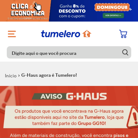
Digite aqui o que você procura
Digite aqui o que você procura
Termos mais buscados
G-Haus agora é Tumelero!
1
º
Porcelanato
Termos mais buscados
2
º
Chuveiro
1
º
Porcelanato
3
º
Piso
2
º
Chuveiro
4
º
Piso Ceramico
3
º
Piso
5
º
Porta
4
º
Piso Ceramico