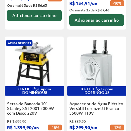
R$
134
,
91
/
un
-
10%
Ou em até
3
x
de
R$ 56,63
Ou em até
2
x
de
R$ 67,46
Adicionar ao carrinho
Adicionar ao carrinho
8% OFF 🏷️ Cupom
8% OFF 🏷️ Cupom
DOMINGOU8
DOMINGOU8
Serra de Bancada 10”
Aquecedor de Água Elétrico
Stanley SST2001 2000W
Versátil Lorenzetti Branco
com Disco
220V
5500W
110V
R$
1
.
699
,
90
R$
339
,
90
R$
1
.
399
,
90
/
un
R$
299
,
90
/
un
-
18%
-
12%