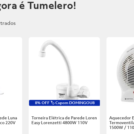
ora é Tumelero!
8% OFF 🏷️ Cupom DOMINGOU8
rede Luna
Torneira Elétrica de Parede Loren
Aquecedor E
nco
220V
Easy Lorenzetti
4800W 110V
Termoventila
1500W / 11