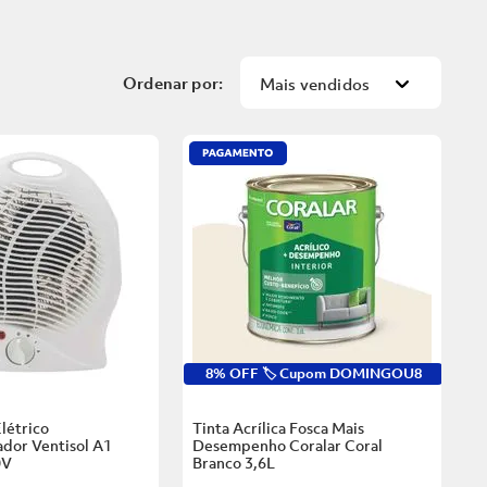
Mais vendidos
8% OFF 🏷️ Cupom DOMINGOU8
létrico
Tinta Acrílica Fosca Mais
dor Ventisol A1
Desempenho Coralar Coral
0V
Branco
3,6L