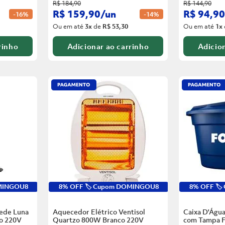
R$
184
,
90
R$
144
,
90
R$
159
,
90
/
un
R$
94
,
90
-
16%
-
14%
Ou em até
3
x
de
R$ 53,30
Ou em até
1
x
rinho
Adicionar ao carrinho
Adicion
OMINGOU8
8% OFF 🏷️ Cupom DOMINGOU8
8% OFF 🏷
rede Luna
Aquecedor Elétrico Ventisol
Caixa D'Água
o
220V
Quartzo 800W Branco
220V
com Tampa F