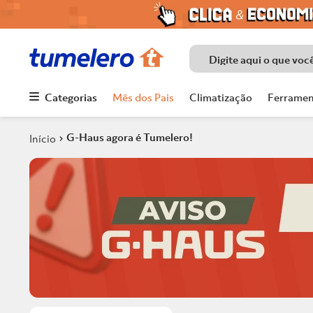
Digite aqui o que voc
Categorias
Mês dos Pais
Climatização
Ferramen
Termos mais
buscados
G-Haus agora é Tumelero!
1
º
Porcelanato
2
º
Chuveiro
3
º
Piso
4
º
Piso Ceramico
5
º
Porta
6
º
Telha
7
º
Forro Pvc