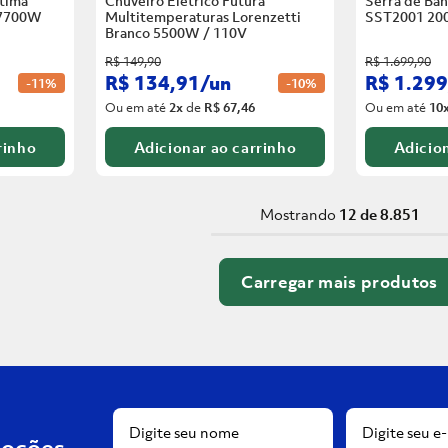
tima
Chuveiro Elétrico Futura
Serra de Ban
 7700W
Multitemperaturas Lorenzetti
SST2001 20
Branco
5500W / 110V
R$
149
,
90
R$
1
.
699
,
90
R$
134
,
91
/
un
R$
1
.
299
-
11%
-
10%
Ou em até
2
x
de
R$ 67,46
Ou em até
10
rinho
Adicionar ao carrinho
Adicion
Mostrando
12 de 8.851
moções