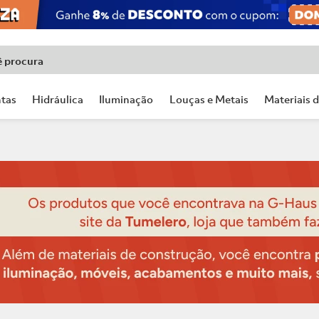
ê procura
tas
Hidráulica
Iluminação
Louças e Metais
Materiais 