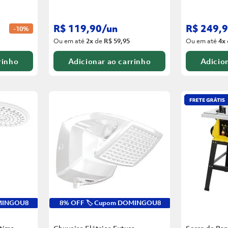
R$
119
,
90
/
un
R$
249
,
9
-
10%
Ou em até
2
x
de
R$ 59,95
Ou em até
4
x
rinho
Adicionar ao carrinho
Adicion
OMINGOU8
8% OFF 🏷️ Cupom DOMINGOU8