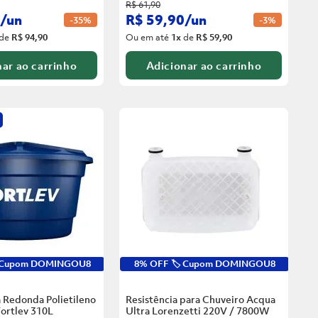
R$
61
,
90
/
un
R$
59
,
90
/
un
-
35%
-
3%
de
R$ 94,90
Ou em até
1
x
de
R$ 59,90
ar ao carrinho
Adicionar ao carrinho
️ Cupom DOMINGOU8
8% OFF 🏷️ Cupom DOMINGOU8
 Redonda Polietileno
Resistência para Chuveiro Acqua
ortlev
310L
Ultra Lorenzetti 220V / 7800W