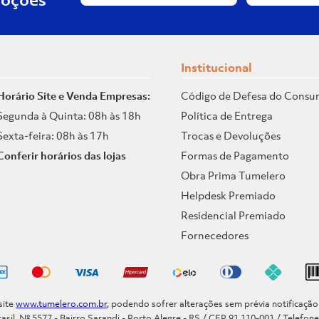
Institucional
Horário Site e Venda Empresas:
Código de Defesa do Consu
Segunda à Quinta: 08h às 18h
Política de Entrega
Sexta-feira: 08h às 17h
Trocas e Devoluções
Conferir horários das lojas
Formas de Pagamento
Obra Prima Tumelero
Helpdesk Premiado
Residencial Premiado
Fornecedores
site
www.tumelero.com.br
, podendo sofrer alterações sem prévia notificaçã
asil, Nº 5577 - Bairro Sarandi - Porto Alegre - RS / CEP 91.110-001 / Telefon