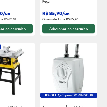
Peça
0
/
un
R$
85
,
90
/
un
de
R$ 62,48
Ou em até
1
x
de
R$ 85,90
ar ao carrinho
Adicionar ao carrinho
8% OFF 🏷️ Cupom DOMINGOU8