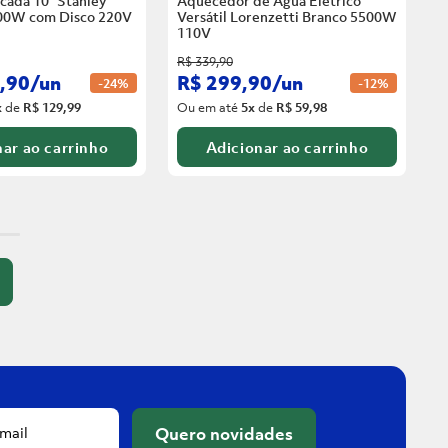
cada 10” Stanley
Aquecedor de Água Elétrico
00W com Disco
220V
Versátil Lorenzetti Branco 5500W
110V
R$
339
,
90
,
90
/
un
R$
299
,
90
/
un
-
24%
-
12%
x
de
R$ 129,99
Ou em até
5
x
de
R$ 59,98
ar ao carrinho
Adicionar ao carrinho
Quero novidades