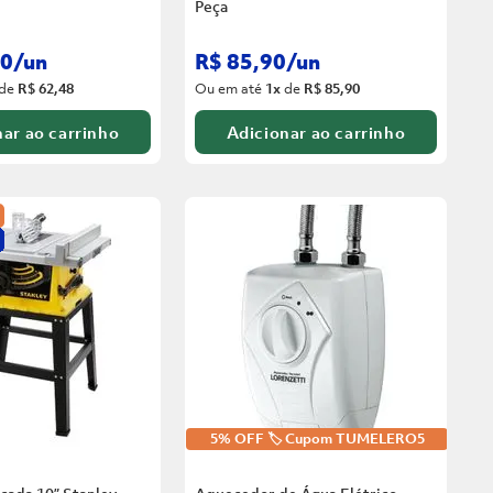
Peça
0
/
un
R$
85
,
90
/
un
de
R$ 62,48
Ou em até
1
x
de
R$ 85,90
ar ao carrinho
Adicionar ao carrinho
5% OFF 🏷️ Cupom TUMELERO5