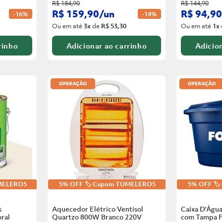
R$
184
,
90
R$
144
,
90
R$
159
,
90
/
un
R$
94
,
90
-
16%
-
14%
Ou em até
3
x
de
R$ 53,30
Ou em até
1
x
rinho
Adicionar ao carrinho
Adicion
UMELERO5
5% OFF 🏷️ Cupom TUMELERO5
5% OFF 🏷
s
Aquecedor Elétrico Ventisol
Caixa D'Água
ral
Quartzo 800W Branco
220V
com Tampa F