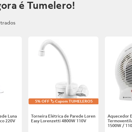
ora é Tumelero!
5% OFF 🏷️ Cupom TUMELERO5
rede Luna
Torneira Elétrica de Parede Loren
Aquecedor E
nco
220V
Easy Lorenzetti
4800W 110V
Termoventila
1500W / 11