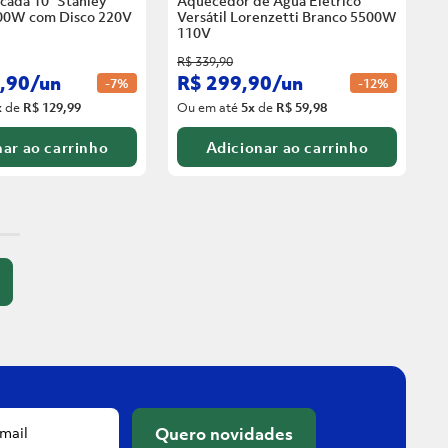
cada 10” Stanley
Aquecedor de Água Elétrico
00W com Disco
220V
Versátil Lorenzetti Branco 5500W
110V
R$
339
,
90
,
90
/
un
R$
299
,
90
/
un
-
7%
-
12%
x
de
R$ 129,99
Ou em até
5
x
de
R$ 59,98
ar ao carrinho
Adicionar ao carrinho
Quero novidades