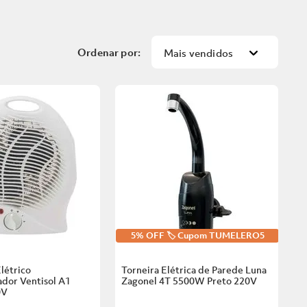
Mais vendidos
5% OFF 🏷️ Cupom TUMELERO5
létrico
Torneira Elétrica de Parede Luna
dor Ventisol A1
Zagonel 4T 5500W Preto
220V
0V