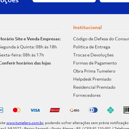
Institucional
Horário Site e Venda Empresas:
Código de Defesa do Consu
Segunda à Quinta: 08h às 18h
Política de Entrega
Sexta-feira: 08h às 17h
Trocas e Devoluções
Conferir horários das lojas
Formas de Pagamento
Obra Prima Tumelero
Helpdesk Premiado
Residencial Premiado
Fornecedores
site
www.tumelero.com.br
, podendo sofrer alterações sem prévia notificaçã
asil, Nº 5577 - Bairro Sarandi - Porto Alegre - RS / CEP 91.110-001 / Telefon