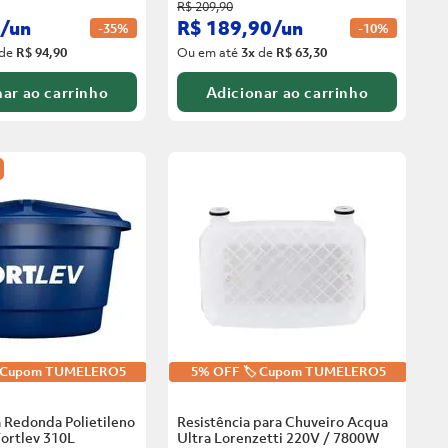
R$
209
,
90
/
un
R$
189
,
90
/
un
-
35%
-
10%
de
R$ 94,90
Ou em até
3
x
de
R$ 63,30
ar ao carrinho
Adicionar ao carrinho
️ Cupom TUMELERO5
5% OFF 🏷️ Cupom TUMELERO5
 Redonda Polietileno
Resistência para Chuveiro Acqua
ortlev
310L
Ultra Lorenzetti 220V / 7800W