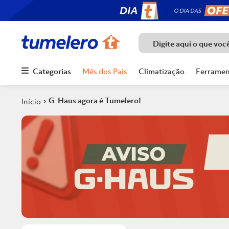
Digite aqui o que voc
Categorias
Mês dos Pais
Climatização
Ferramen
Termos mais
buscados
G-Haus agora é Tumelero!
1
º
Porcelanato
2
º
Piso
3
º
Chuveiro
4
º
Piso Ceramico
5
º
Porta
6
º
Telha
7
º
Forro Pvc