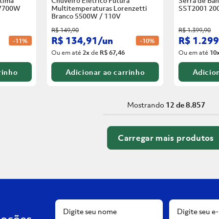
tima
Chuveiro Elétrico Futura
Serra de Ban
 7700W
Multitemperaturas Lorenzetti
SST2001 20
Branco
5500W / 110V
R$
149
,
90
R$
1
.
399
,
90
R$
134
,
91
/
un
R$
1
.
299
-
11%
-
10%
Ou em até
2
x
de
R$ 67,46
Ou em até
10
rinho
Adicionar ao carrinho
Adicion
Mostrando
12 de 8.857
moções