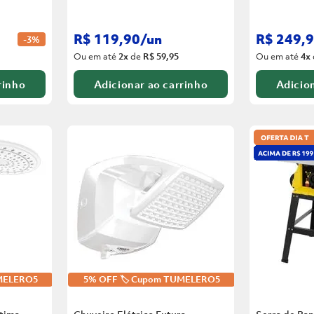
R$
119
,
90
/
un
R$
249
,
9
-
3%
Ou em até
2
x
de
R$ 59,95
Ou em até
4
x
rinho
Adicionar ao carrinho
Adicion
UMELERO5
5% OFF 🏷️ Cupom TUMELERO5