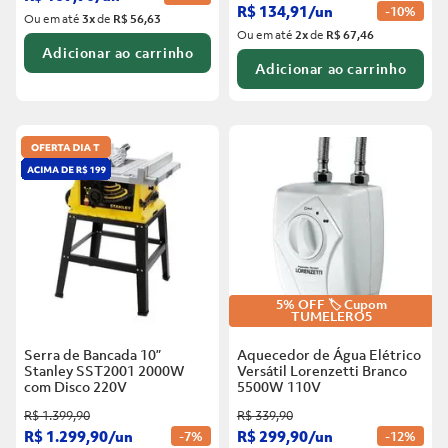
R$
134
,
91
/
un
-
10%
Ou em até
3
x
de
R$ 56,63
Ou em até
2
x
de
R$ 67,46
Adicionar ao carrinho
Adicionar ao carrinho
5% OFF 🏷️ Cupom
TUMELERO5
Serra de Bancada 10”
Aquecedor de Água Elétrico
Stanley SST2001 2000W
Versátil Lorenzetti Branco
com Disco
220V
5500W
110V
R$
1
.
399
,
90
R$
339
,
90
R$
1
.
299
,
90
/
un
R$
299
,
90
/
un
-
7%
-
12%