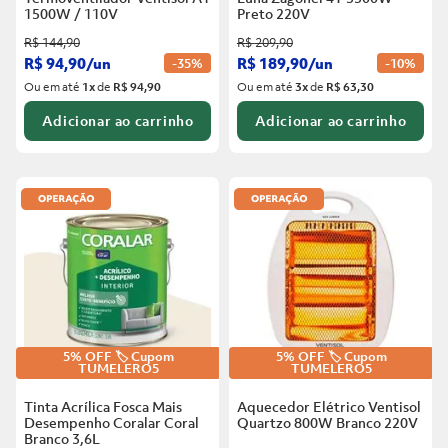
1500W / 110V
Preto
220V
R$
144
,
90
R$
209
,
90
R$
94
,
90
/
un
R$
189
,
90
/
un
-
35%
-
10%
Ou em até
1
x
de
R$ 94,90
Ou em até
3
x
de
R$ 63,30
Adicionar ao carrinho
Adicionar ao carrinho
5% OFF 🏷️ Cupom
5% OFF 🏷️ Cupom
TUMELERO5
TUMELERO5
Tinta Acrílica Fosca Mais
Aquecedor Elétrico Ventisol
Desempenho Coralar Coral
Quartzo 800W Branco
220V
Branco
3,6L