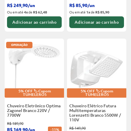
R$
249
,
90
/
un
R$
85
,
90
/
un
Ou em até
4
x
de
R$ 62,48
Ou em até
1
x
de
R$ 85,90
Adicionar ao carrinho
Adicionar ao carrinho
5% OFF 🏷️ Cupom
5% OFF 🏷️ Cupom
TUMELERO5
TUMELERO5
Chuveiro Eletrônico Optima
Chuveiro Elétrico Futura
Zagonel Branco
220V /
Multitemperaturas
7700W
Lorenzetti Branco
5500W /
110V
R$
189
,
90
R$
149
,
90
R$
169
,
90
/
un
-
11%