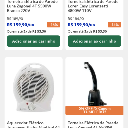
Torneira Elétrica de Parede
Torneira Elétrica de Parede
Luna Zagonel 4T 5500W
Loren Easy Lorenzetti
Branco
220V
4800W 110V
R$
189
,
90
R$
184
,
90
R$
159
,
90
/
un
R$
159
,
90
/
un
-
16%
-
14%
Ou em até
3
x
de
R$ 53,30
Ou em até
3
x
de
R$ 53,30
Adicionar ao carrinho
Adicionar ao carrinho
5% OFF 🏷️ Cupom
TUMELERO5
Aquecedor Elétrico
Torneira Elétrica de Parede
Termoventilador Ventisol A1
Luna Zagonel 4T 5500W