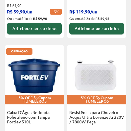
R$
61
,
90
R$
59
,
90
/
un
R$
119
,
90
/
un
-
3%
Ou em até
1
x
de
R$ 59,90
Ou em até
2
x
de
R$ 59,95
Adicionar ao carrinho
Adicionar ao carrinho
5% OFF 🏷️ Cupom
5% OFF 🏷️ Cupom
TUMELERO5
TUMELERO5
Caixa D'Água Redonda
Resistência para Chuveiro
Polietileno com Tampa
Acqua Ultra Lorenzetti 220V
Fortlev
310L
/ 7800W
Peça