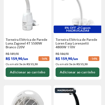
6
º
Telha
8
º
Vaso Sanitário
7
º
Forro Pvc
9
º
Rodapé
8
º
Vaso Sanitário
10
º
Janela
8% OFF 🌙 Cupom
MADRUGADA8
9
º
Rodapé
Torneira Elétrica de Parede
Torneira Elétrica de Parede
10
º
Janela
Luna Zagonel 4T 5500W
Loren Easy Lorenzetti
Branco
220V
4800W 110V
R$
189
,
90
R$
184
,
90
R$
159
,
90
/
un
R$
159
,
90
/
un
-
16%
-
14%
Ou em até
3
x
de
R$ 53,30
Ou em até
3
x
de
R$ 53,30
Adicionar ao carrinho
Adicionar ao carrinho