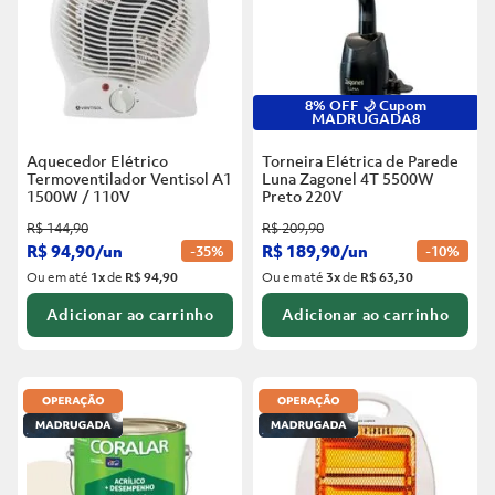
8% OFF 🌙 Cupom
MADRUGADA8
Aquecedor Elétrico
Torneira Elétrica de Parede
Termoventilador Ventisol A1
Luna Zagonel 4T 5500W
1500W / 110V
Preto
220V
R$
144
,
90
R$
209
,
90
R$
94
,
90
/
un
R$
189
,
90
/
un
-
35%
-
10%
Ou em até
1
x
de
R$ 94,90
Ou em até
3
x
de
R$ 63,30
Adicionar ao carrinho
Adicionar ao carrinho