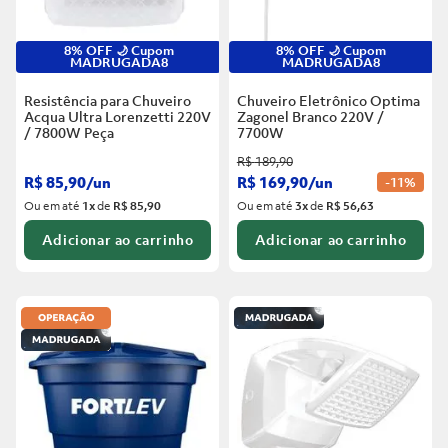
8% OFF 🌙 Cupom
8% OFF 🌙 Cupom
MADRUGADA8
MADRUGADA8
Resistência para Chuveiro
Chuveiro Eletrônico Optima
Acqua Ultra Lorenzetti 220V
Zagonel Branco
220V /
/ 7800W
Peça
7700W
R$
189
,
90
R$
85
,
90
/
un
R$
169
,
90
/
un
-
11%
Ou em até
1
x
de
R$ 85,90
Ou em até
3
x
de
R$ 56,63
Adicionar ao carrinho
Adicionar ao carrinho