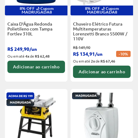
8% OFF 🌙 Cupom
8% OFF 🌙 Cupom
MADRUGADA8
MADRUGADA8
Caixa D'Água Redonda
Chuveiro Elétrico Futura
Polietileno com Tampa
Multitemperaturas
Fortlev
310L
Lorenzetti Branco
5500W /
110V
R$
149
,
90
R$
249
,
90
/
un
R$
134
,
91
/
un
-
10%
Ou em até
4
x
de
R$ 62,48
Ou em até
2
x
de
R$ 67,46
Adicionar ao carrinho
Adicionar ao carrinho