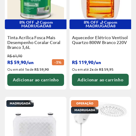
8% OFF 🌙 Cupom
8% OFF 🌙 Cupom
MADRUGADA8
MADRUGADA8
Tinta Acrílica Fosca Mais
Aquecedor Elétrico Ventisol
Desempenho Coralar Coral
Quartzo 800W Branco
220V
Branco
3,6L
R$
61
,
90
R$
59
,
90
/
un
R$
119
,
90
/
un
-
3%
Ou em até
1
x
de
R$ 59,90
Ou em até
2
x
de
R$ 59,95
Adicionar ao carrinho
Adicionar ao carrinho