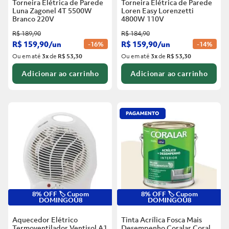
Torneira Elétrica de Parede
Torneira Elétrica de Parede
Luna Zagonel 4T 5500W
Loren Easy Lorenzetti
Branco
220V
4800W 110V
R$
189
,
90
R$
184
,
90
R$
159
,
90
/
un
R$
159
,
90
/
un
-
16%
-
14%
Ou em até
3
x
de
R$ 53,30
Ou em até
3
x
de
R$ 53,30
Adicionar ao carrinho
Adicionar ao carrinho
8% OFF 🏷️ Cupom
8% OFF 🏷️ Cupom
DOMINGOU8
DOMINGOU8
Aquecedor Elétrico
Tinta Acrílica Fosca Mais
Termoventilador Ventisol A1
Desempenho Coralar Coral