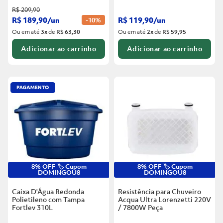
R$
209
,
90
R$
189
,
90
/
un
R$
119
,
90
/
un
-
10%
Ou em até
3
x
de
R$ 63,30
Ou em até
2
x
de
R$ 59,95
Adicionar ao carrinho
Adicionar ao carrinho
8% OFF 🏷️ Cupom
8% OFF 🏷️ Cupom
DOMINGOU8
DOMINGOU8
Caixa D'Água Redonda
Resistência para Chuveiro
Polietileno com Tampa
Acqua Ultra Lorenzetti 220V
Fortlev
310L
/ 7800W
Peça