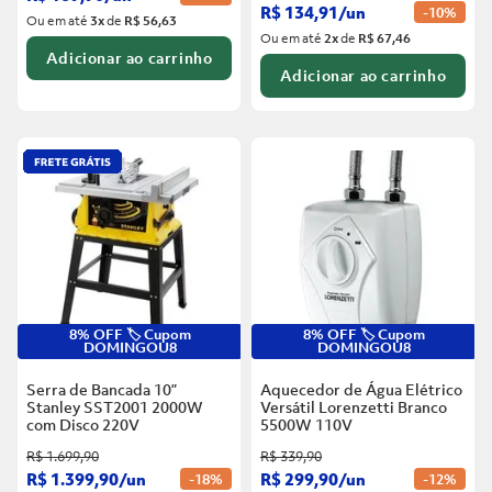
R$
134
,
91
/
un
-
10%
Ou em até
3
x
de
R$ 56,63
Ou em até
2
x
de
R$ 67,46
Adicionar ao carrinho
Adicionar ao carrinho
8% OFF 🏷️ Cupom
8% OFF 🏷️ Cupom
DOMINGOU8
DOMINGOU8
Serra de Bancada 10”
Aquecedor de Água Elétrico
Stanley SST2001 2000W
Versátil Lorenzetti Branco
com Disco
220V
5500W
110V
R$
1
.
699
,
90
R$
339
,
90
R$
1
.
399
,
90
/
un
R$
299
,
90
/
un
-
18%
-
12%