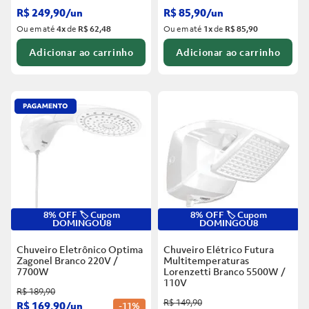
R$
249
,
90
/
un
R$
85
,
90
/
un
Ou em até
4
x
de
R$ 62,48
Ou em até
1
x
de
R$ 85,90
Adicionar ao carrinho
Adicionar ao carrinho
8% OFF 🏷️ Cupom
8% OFF 🏷️ Cupom
DOMINGOU8
DOMINGOU8
Chuveiro Eletrônico Optima
Chuveiro Elétrico Futura
Zagonel Branco
220V /
Multitemperaturas
7700W
Lorenzetti Branco
5500W /
110V
R$
189
,
90
R$
149
,
90
R$
169
,
90
/
un
-
11%