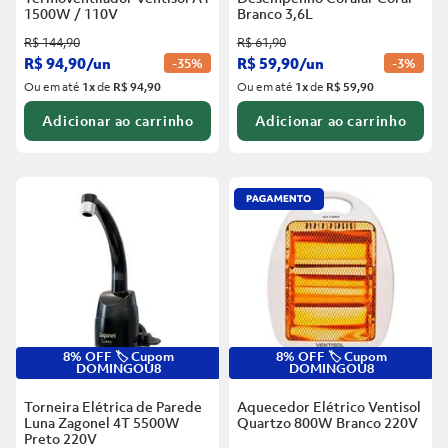
1500W / 110V
Branco
3,6L
R$
144
,
90
R$
61
,
90
R$
94
,
90
/
un
R$
59
,
90
/
un
-
35%
-
3%
Ou em até
1
x
de
R$ 94,90
Ou em até
1
x
de
R$ 59,90
Adicionar ao carrinho
Adicionar ao carrinho
8% OFF 🏷️ Cupom
8% OFF 🏷️ Cupom
DOMINGOU8
DOMINGOU8
Torneira Elétrica de Parede
Aquecedor Elétrico Ventisol
Luna Zagonel 4T 5500W
Quartzo 800W Branco
220V
Preto
220V