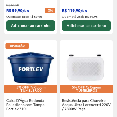
R$
61
,
90
R$
59
,
90
/
un
R$
119
,
90
/
un
-
3%
Ou em até
1
x
de
R$ 59,90
Ou em até
2
x
de
R$ 59,95
Adicionar ao carrinho
Adicionar ao carrinho
5% OFF 🏷️ Cupom
5% OFF 🏷️ Cupom
TUMELERO5
TUMELERO5
Caixa D'Água Redonda
Resistência para Chuveiro
Polietileno com Tampa
Acqua Ultra Lorenzetti 220V
Fortlev
310L
/ 7800W
Peça