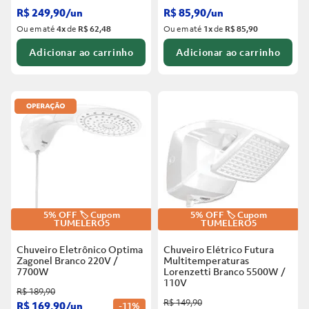
R$
249
,
90
/
un
R$
85
,
90
/
un
Ou em até
4
x
de
R$ 62,48
Ou em até
1
x
de
R$ 85,90
Adicionar ao carrinho
Adicionar ao carrinho
5% OFF 🏷️ Cupom
5% OFF 🏷️ Cupom
TUMELERO5
TUMELERO5
Chuveiro Eletrônico Optima
Chuveiro Elétrico Futura
Zagonel Branco
220V /
Multitemperaturas
7700W
Lorenzetti Branco
5500W /
110V
R$
189
,
90
R$
149
,
90
R$
169
,
90
/
un
-
11%