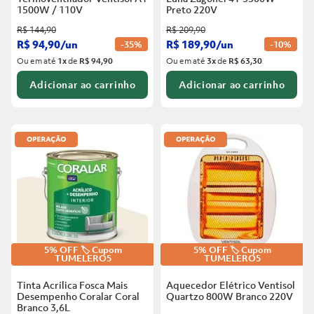
1500W / 110V
Preto
220V
R$
144
,
90
R$
209
,
90
R$
94
,
90
/
un
R$
189
,
90
/
un
-
35%
-
10%
Ou em até
1
x
de
R$ 94,90
Ou em até
3
x
de
R$ 63,30
Adicionar ao carrinho
Adicionar ao carrinho
5% OFF 🏷️ Cupom
5% OFF 🏷️ Cupom
TUMELERO5
TUMELERO5
Tinta Acrílica Fosca Mais
Aquecedor Elétrico Ventisol
Desempenho Coralar Coral
Quartzo 800W Branco
220V
Branco
3,6L