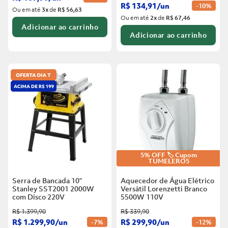
R$
134
,
91
/
un
-
10%
Ou em até
3
x
de
R$ 56,63
Ou em até
2
x
de
R$ 67,46
Adicionar ao carrinho
Adicionar ao carrinho
5% OFF 🏷️ Cupom
TUMELERO5
Serra de Bancada 10”
Aquecedor de Água Elétrico
Stanley SST2001 2000W
Versátil Lorenzetti Branco
com Disco
220V
5500W
110V
R$
1
.
399
,
90
R$
339
,
90
R$
1
.
299
,
90
/
un
R$
299
,
90
/
un
-
7%
-
12%