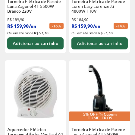
Torneira Elétrica de Parede
Torneira Elétrica de Parede
Luna Zagonel 4T 5500W
Loren Easy Lorenzetti
Branco
220V
4800W 110V
R$
189
,
90
R$
184
,
90
R$
159
,
90
/
un
R$
159
,
90
/
un
-
16%
-
14%
Ou em até
3
x
de
R$ 53,30
Ou em até
3
x
de
R$ 53,30
Adicionar ao carrinho
Adicionar ao carrinho
5% OFF 🏷️ Cupom
TUMELERO5
Aquecedor Elétrico
Torneira Elétrica de Parede
Termoventilador Ventisol A1
Luna Zagonel 4T 5500W