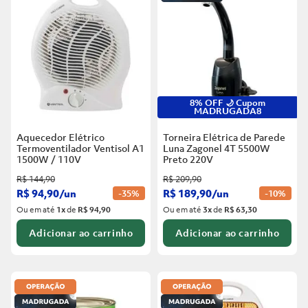
8% OFF 🌙 Cupom
MADRUGADA8
Aquecedor Elétrico
Torneira Elétrica de Parede
Termoventilador Ventisol A1
Luna Zagonel 4T 5500W
1500W / 110V
Preto
220V
R$
144
,
90
R$
209
,
90
R$
94
,
90
/
un
R$
189
,
90
/
un
-
35%
-
10%
Ou em até
1
x
de
R$ 94,90
Ou em até
3
x
de
R$ 63,30
Adicionar ao carrinho
Adicionar ao carrinho