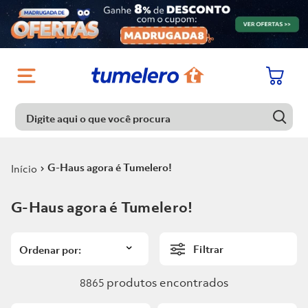
Digite aqui o que você procura
Digite aqui o que você procura
Termos mais buscados
G-Haus agora é Tumelero!
1
º
Porcelanato
Termos mais buscados
G-Haus agora é Tumelero!
2
º
Chuveiro
1
º
Porcelanato
3
º
Piso
Filtrar
2
º
Chuveiro
4
º
Piso Ceramico
3
º
Piso
produtos
8865
5
º
Porta
4
º
Piso Ceramico