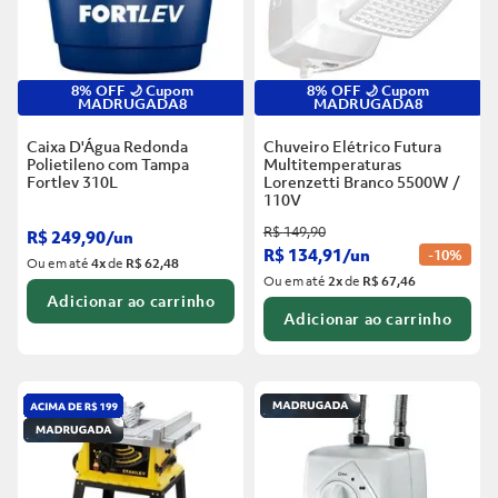
8% OFF 🌙 Cupom
8% OFF 🌙 Cupom
MADRUGADA8
MADRUGADA8
Caixa D'Água Redonda
Chuveiro Elétrico Futura
Polietileno com Tampa
Multitemperaturas
Fortlev
310L
Lorenzetti Branco
5500W /
110V
R$
149
,
90
R$
249
,
90
/
un
R$
134
,
91
/
un
-
10%
Ou em até
4
x
de
R$ 62,48
Ou em até
2
x
de
R$ 67,46
Adicionar ao carrinho
Adicionar ao carrinho