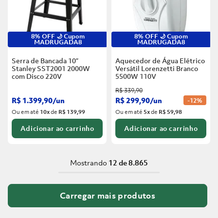
8% OFF 🌙 Cupom
8% OFF 🌙 Cupom
MADRUGADA8
MADRUGADA8
Serra de Bancada 10”
Aquecedor de Água Elétrico
Stanley SST2001 2000W
Versátil Lorenzetti Branco
com Disco
220V
5500W
110V
R$
339
,
90
R$
1
.
399
,
90
/
un
R$
299
,
90
/
un
-
12%
Ou em até
10
x
de
R$ 139,99
Ou em até
5
x
de
R$ 59,98
Adicionar ao carrinho
Adicionar ao carrinho
Mostrando
12 de 8.865