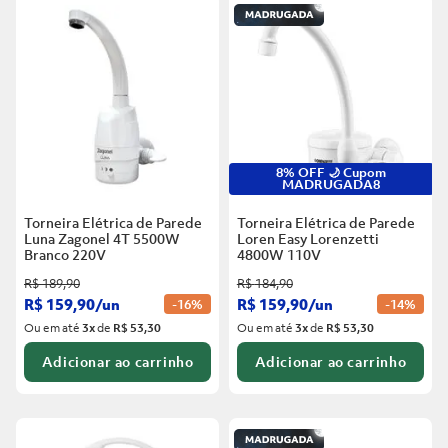
6
º
Telha
5
º
Porta
7
º
Forro Pvc
6
º
Telha
8
º
Vaso Sanitário
7
º
Forro Pvc
9
º
Rodapé
8
º
Vaso Sanitário
10
º
Janela
8% OFF 🌙 Cupom
MADRUGADA8
9
º
Rodapé
Torneira Elétrica de Parede
Torneira Elétrica de Parede
10
º
Janela
Luna Zagonel 4T 5500W
Loren Easy Lorenzetti
Branco
220V
4800W 110V
R$
189
,
90
R$
184
,
90
R$
159
,
90
/
un
R$
159
,
90
/
un
-
16%
-
14%
Ou em até
3
x
de
R$ 53,30
Ou em até
3
x
de
R$ 53,30
Adicionar ao carrinho
Adicionar ao carrinho