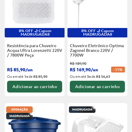
8% OFF 🌙 Cupom
8% OFF 🌙 Cupom
MADRUGADA8
MADRUGADA8
Resistência para Chuveiro
Chuveiro Eletrônico Optima
Acqua Ultra Lorenzetti 220V
Zagonel Branco
220V /
/ 7800W
Peça
7700W
R$
189
,
90
R$
85
,
90
/
un
R$
169
,
90
/
un
-
11%
Ou em até
1
x
de
R$ 85,90
Ou em até
3
x
de
R$ 56,63
Adicionar ao carrinho
Adicionar ao carrinho