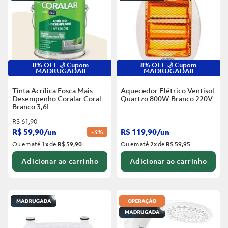
8% OFF 🌙 Cupom
8% OFF 🌙 Cupom
MADRUGADA8
MADRUGADA8
Tinta Acrílica Fosca Mais
Aquecedor Elétrico Ventisol
Desempenho Coralar Coral
Quartzo 800W Branco
220V
Branco
3,6L
R$
61
,
90
R$
59
,
90
/
un
R$
119
,
90
/
un
-
3%
Ou em até
1
x
de
R$ 59,90
Ou em até
2
x
de
R$ 59,95
Adicionar ao carrinho
Adicionar ao carrinho