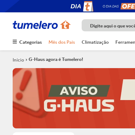
Digite aqui o que voc
Categorias
Mês dos Pais
Climatização
Ferramen
Termos mais
buscados
G-Haus agora é Tumelero!
1
º
Porcelanato
2
º
Piso
3
º
Chuveiro
4
º
Piso Ceramico
5
º
Porta
6
º
Telha
7
º
Forro Pvc