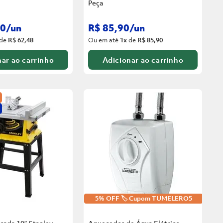
Peça
0
/
un
R$
85
,
90
/
un
de
R$ 62,48
Ou em até
1
x
de
R$ 85,90
ar ao carrinho
Adicionar ao carrinho
5% OFF 🏷️ Cupom TUMELERO5