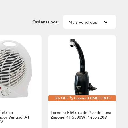
Mais vendidos
5% OFF 🏷️ Cupom TUMELERO5
létrico
Torneira Elétrica de Parede Luna
dor Ventisol A1
Zagonel 4T 5500W Preto
220V
0V