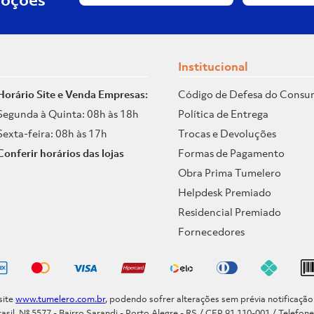
Institucional
Horário Site e Venda Empresas:
Código de Defesa do Consu
Segunda à Quinta: 08h às 18h
Política de Entrega
Sexta-feira: 08h às 17h
Trocas e Devoluções
Conferir horários das lojas
Formas de Pagamento
Obra Prima Tumelero
Helpdesk Premiado
Residencial Premiado
Fornecedores
site
www.tumelero.com.br
, podendo sofrer alterações sem prévia notificaçã
asil, Nº 5577 - Bairro Sarandi - Porto Alegre - RS / CEP 91.110-001 / Telefon