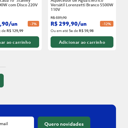
cada 10” Stanley
Aquecedor de Água Elétrico
00W com Disco
220V
Versátil Lorenzetti Branco 5500W
110V
R$
339
,
90
,
90
/
un
R$
299
,
90
/
un
-
7%
-
12%
x
de
R$ 129,99
Ou em até
5
x
de
R$ 59,98
ar ao carrinho
Adicionar ao carrinho
Quero novidades