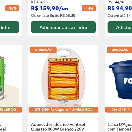
R$
184
,
90
R$
144
,
90
R$
159
,
90
/
un
R$
94
,
90
-
16%
-
14%
Ou em até
3
x
de
R$ 53,30
Ou em até
1
x
rinho
Adicionar ao carrinho
Adicion
UMELERO5
5% OFF 🏷️ Cupom TUMELERO5
5% OFF 🏷
s
Aquecedor Elétrico Ventisol
Caixa D'Água
ral
Quartzo 800W Branco
220V
com Tampa F