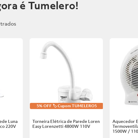
ora é Tumelero!
5% OFF 🏷️ Cupom TUMELERO5
rede Luna
Torneira Elétrica de Parede Loren
Aquecedor E
nco
220V
Easy Lorenzetti
4800W 110V
Termoventila
1500W / 11