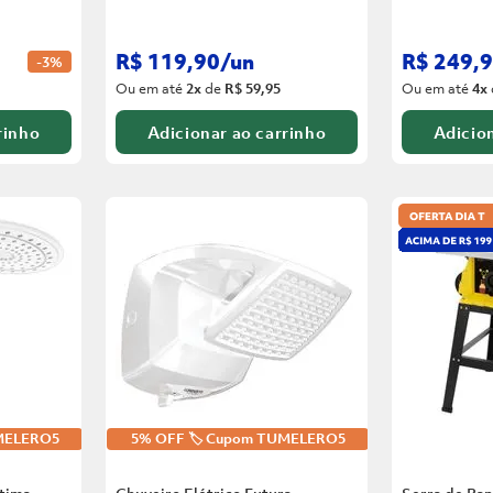
R$
119
,
90
/
un
R$
249
,
9
-
3%
Ou em até
2
x
de
R$ 59,95
Ou em até
4
x
rinho
Adicionar ao carrinho
Adicion
UMELERO5
5% OFF 🏷️ Cupom TUMELERO5