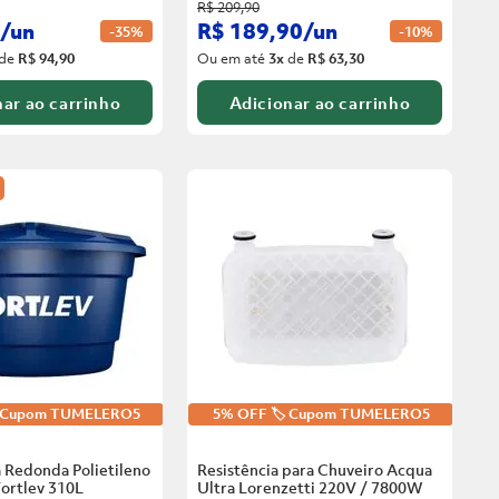
R$
209
,
90
/
un
R$
189
,
90
/
un
-
35%
-
10%
de
R$ 94,90
Ou em até
3
x
de
R$ 63,30
ar ao carrinho
Adicionar ao carrinho
️ Cupom TUMELERO5
5% OFF 🏷️ Cupom TUMELERO5
 Redonda Polietileno
Resistência para Chuveiro Acqua
ortlev
310L
Ultra Lorenzetti 220V / 7800W