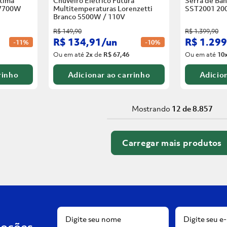
tima
Chuveiro Elétrico Futura
Serra de Ban
 7700W
Multitemperaturas Lorenzetti
SST2001 20
Branco
5500W / 110V
R$
149
,
90
R$
1
.
399
,
90
R$
134
,
91
/
un
R$
1
.
299
-
11%
-
10%
Ou em até
2
x
de
R$ 67,46
Ou em até
10
rinho
Adicionar ao carrinho
Adicion
Mostrando
12 de 8.857
moções